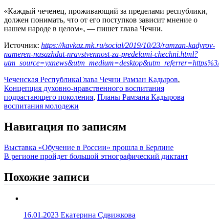
«Каждый чеченец, проживающий за пределами республики,
должен понимать, что от его поступков зависит мнение о
нашем народе в целом», — пишет глава Чечни.
Источник:
https://kavkaz.mk.ru/social/2019/10/23/ramzan-kadyrov-
nameren-nasazhdat-nravstvennost-za-predelami-chechni.html?
utm_source=yxnews&utm_medium=desktop&utm_referrer=https
Чеченская Республика
Глава Чечни Рамзан Кадыров
,
Концепция духовно-нравственного воспитания
подрастающего поколения
,
Планы Рамзана Кадырова
воспитания молодежи
Навигация по записям
Выставка «Обучение в России» прошла в Берлине
В регионе пройдет большой этнографический диктант
Похожие записи
16.01.2023
Екатерина Сдвижкова