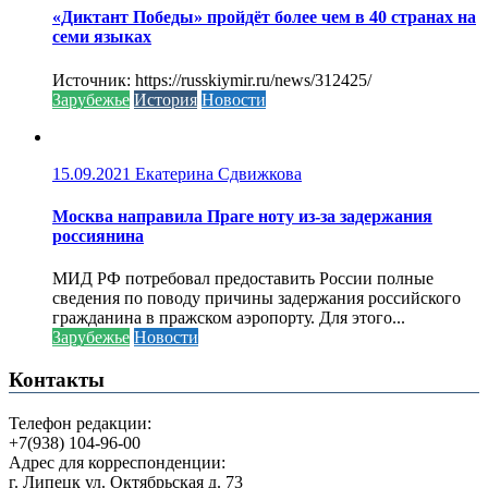
«Диктант Победы» пройдёт более чем в 40 странах на
семи языках
Источник: https://russkiymir.ru/news/312425/
Зарубежье
История
Новости
15.09.2021
Екатерина Сдвижкова
Москва направила Праге ноту из-за задержания
россиянина
МИД РФ потребовал предоставить России полные
сведения по поводу причины задержания российского
гражданина в пражском аэропорту. Для этого...
Зарубежье
Новости
Контакты
Телефон редакции:
+7(938) 104-96-00
Адрес для корреспонденции:
г. Липецк ул. Октябрьская д. 73