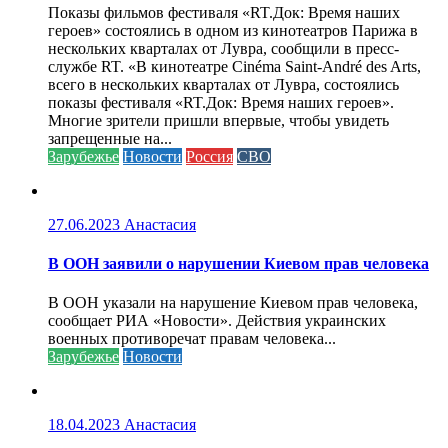
Показы фильмов фестиваля «RT.Док: Время наших
героев» состоялись в одном из кинотеатров Парижа в
нескольких кварталах от Лувра, сообщили в пресс-
службе RT. «В кинотеатре Cinéma Saint-André des Arts,
всего в нескольких кварталах от Лувра, состоялись
показы фестиваля «RT.Док: Время наших героев».
Многие зрители пришли впервые, чтобы увидеть
запрещенные на...
Зарубежье
Новости
Россия
СВО
27.06.2023
Анастасия
В ООН заявили о нарушении Киевом прав человека
В ООН указали на нарушение Киевом прав человека,
сообщает РИА «Новости». Действия украинских
военных противоречат правам человека...
Зарубежье
Новости
18.04.2023
Анастасия