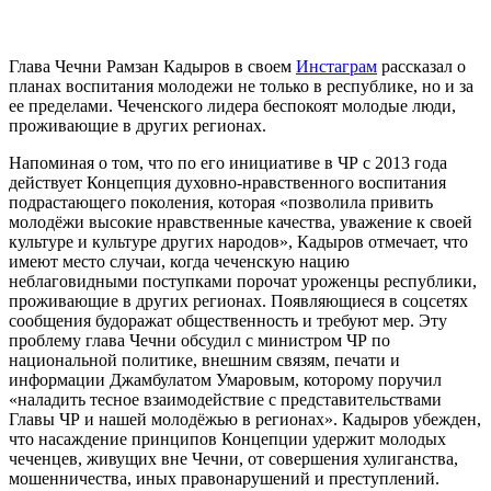
Глава Чечни Рамзан Кадыров в своем
Инстаграм
рассказал о
планах воспитания молодежи не только в республике, но и за
ее пределами. Чеченского лидера беспокоят молодые люди,
проживающие в других регионах.
Напоминая о том, что по его инициативе в ЧР с 2013 года
действует Концепция духовно-нравственного воспитания
подрастающего поколения, которая «позволила привить
молодёжи высокие нравственные качества, уважение к своей
культуре и культуре других народов», Кадыров отмечает, что
имеют место случаи, когда чеченскую нацию
неблаговидными поступками порочат уроженцы республики,
проживающие в других регионах. Появляющиеся в соцсетях
сообщения будоражат общественность и требуют мер. Эту
проблему глава Чечни обсудил с министром ЧР по
национальной политике, внешним связям, печати и
информации Джамбулатом Умаровым, которому поручил
«наладить тесное взаимодействие с представительствами
Главы ЧР и нашей молодёжью в регионах». Кадыров убежден,
что насаждение принципов Концепции удержит молодых
чеченцев, живущих вне Чечни, от совершения хулиганства,
мошенничества, иных правонарушений и преступлений.