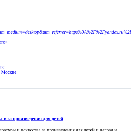
ws&utm_medium=desktop&utm_referrer=https%3A%2F%2Fyandex.ru%2
ето»
рге
в Москве
и за произведения для детей
атуры и искусства за произведения для детей и наград и...