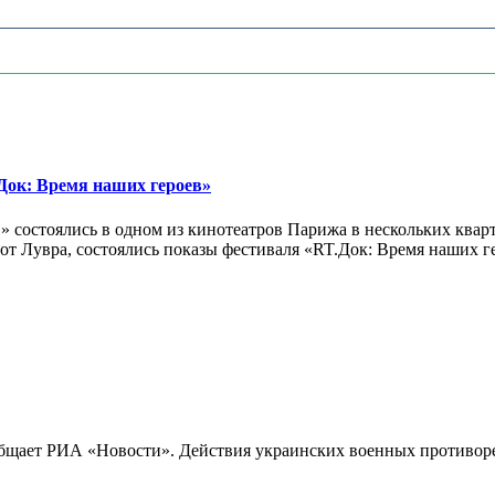
ок: Время наших героев»
 состоялись в одном из кинотеатров Парижа в нескольких кварт
лах от Лувра, состоялись показы фестиваля «RT.Док: Время наших
бщает РИА «Новости». Действия украинских военных противореч