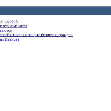
их пособий
: что изменится
ываются
ией» законы о защите бизнеса и граждан
оны Иванова