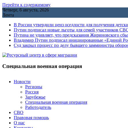
Перейти к содержимому
Четверг, 6 августа, 2026
Лента
В России утвердили ценз оседлости для получения детск
Путин подписал новые льготы для семей участников СВО
Путина не удивляет, что предсказания Жириновского сб
Владимир Путин подписал инициированные «Единой Росс
Cуд закрыл процесс по делу бывшего замминистра обор
Специальная военная операция
Новости
Регионы
Россия
Зарубежье
Специальная военная операция
Работодатель
СВО
Правовая помощь
О нас
Контакты