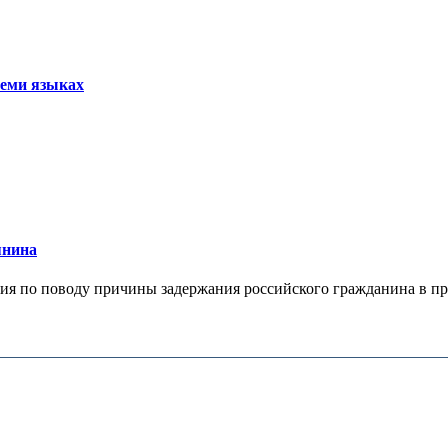
семи языках
янина
я по поводу причины задержания российского гражданина в праж