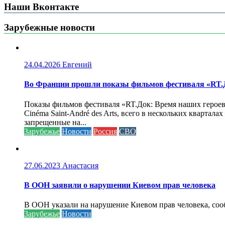
Наши Вконтакте
Зарубежные новости
24.04.2026
Евгений
Во Франции прошли показы фильмов фестиваля «RT.Д
Показы фильмов фестиваля «RT.Док: Время наших героев»
Cinéma Saint-André des Arts, всего в нескольких кварта
запрещенные на...
Зарубежье
Новости
Россия
СВО
27.06.2023
Анастасия
В ООН заявили о нарушении Киевом прав человека
В ООН указали на нарушение Киевом прав человека, соо
Зарубежье
Новости