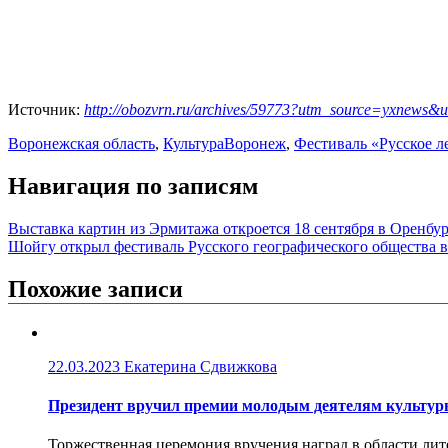
Источник:
http://obozvrn.ru/archives/59773?utm_source=yxne
Воронежская область
,
Культура
Воронеж
,
Фестиваль «Русское л
Навигация по записям
Выставка картин из Эрмитажа откроется 18 сентября в Оренбу
Шойгу открыл фестиваль Русского географического общества 
Похожие записи
22.03.2023
Екатерина Сдвижкова
Президент вручил премии молодым деятелям культуры 
Торжественная церемония вручения наград в области литер