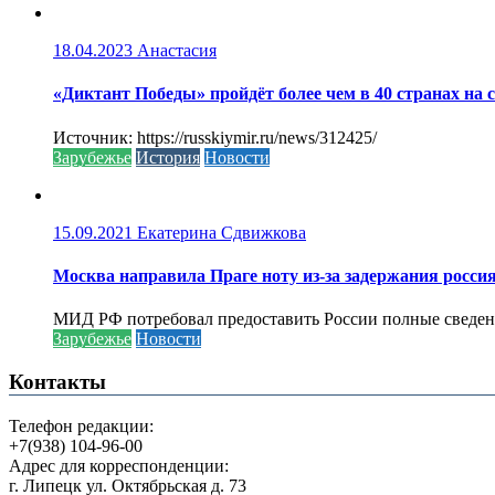
18.04.2023
Анастасия
«Диктант Победы» пройдёт более чем в 40 странах на 
Источник: https://russkiymir.ru/news/312425/
Зарубежье
История
Новости
15.09.2021
Екатерина Сдвижкова
Москва направила Праге ноту из-за задержания росси
МИД РФ потребовал предоставить России полные сведени
Зарубежье
Новости
Контакты
Телефон редакции:
+7(938) 104-96-00
Адрес для корреспонденции:
г. Липецк ул. Октябрьская д. 73