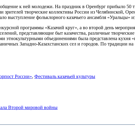
иобщение к ней молодежи. На праздник в Оренбург прибыло 50 т
 зрителей творческие коллективы России из Челябинской, Орен
ало выступление фольклорного казачьего ансамбля «Уральцы» из
курсной программы «Казачий круг», а во второй день мероприя
селений, представляющие быт казачества, различные творческие
и этнокультурными объединениями была представлена кухня «на
аничных Западно-Казахстанских сел и городов. По традиции на
орпост России»
,
Фестиваль казачьей культуры
ачала Второй мировой войны