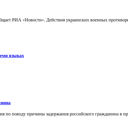
бщает РИА «Новости». Действия украинских военных противореч
семи языках
янина
я по поводу причины задержания российского гражданина в праж