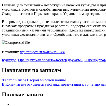
Главная цель фестиваля – возрождение казачьей культуры и пр
участников. Яркими и самобытными выступлениями порадовали
Ставропольского и Пермского краев. Украшением праздника ст
В первый день фольклорные коллективы стали участниками кон
В рамках программы праздника работали подворья сельских по
традиционными казачьими угощениями. Здесь же казахстанским
участники фестиваля и жители Оренбуржья, но и жители пригр
Источник:
http://rs.gov.ru/ru/news/53268
Культура
,
Оренбургская область
«Костер дружбы»
,
«Оренбург-ф
Навигация по записям
80 лет с начала Второй мировой войны
В Копенгагене открылась выставка-презентация к 80-летию н
Похожие записи