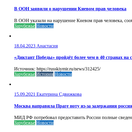
В ООН заявили о нарушении Киевом прав человека
В ООН указали на нарушение Киевом прав человека, соо
Зарубежье
Новости
18.04.2023
Анастасия
«Диктант Победы» пройдёт более чем в 40 странах на 
Источник: https://russkiymir.ru/news/312425/
Зарубежье
История
Новости
15.09.2021
Екатерина Сдвижкова
Москва направила Праге ноту из-за задержания росси
МИД РФ потребовал предоставить России полные сведени
Зарубежье
Новости