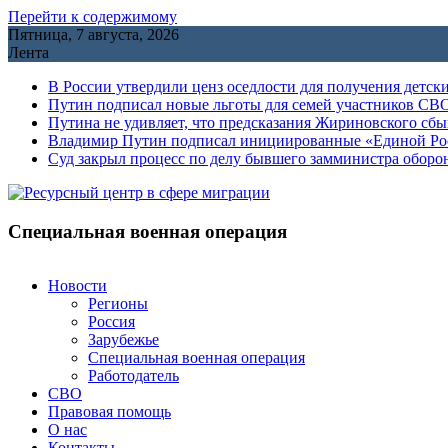
Перейти к содержимому
Пятница, 7 августа, 2026
Лента
В России утвердили ценз оседлости для получения детск
Путин подписал новые льготы для семей участников СВО
Путина не удивляет, что предсказания Жириновского сб
Владимир Путин подписал инициированные «Единой Росс
Cуд закрыл процесс по делу бывшего замминистра обор
Специальная военная операция
Новости
Регионы
Россия
Зарубежье
Специальная военная операция
Работодатель
СВО
Правовая помощь
О нас
Контакты