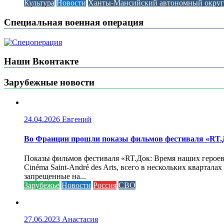
Культура
Новости
Ханты-Мансийский автономный окру
Специальная военная операция
Наши Вконтакте
Зарубежные новости
24.04.2026
Евгений
Во Франции прошли показы фильмов фестиваля «RT.Д
Показы фильмов фестиваля «RT.Док: Время наших героев»
Cinéma Saint-André des Arts, всего в нескольких кварта
запрещенные на...
Зарубежье
Новости
Россия
СВО
27.06.2023
Анастасия