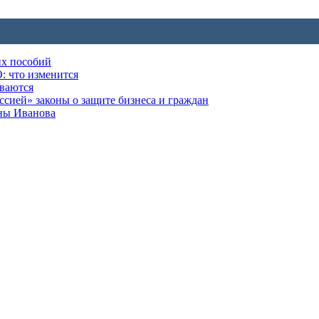
их пособий
: что изменится
ываются
ией» законы о защите бизнеса и граждан
оны Иванова