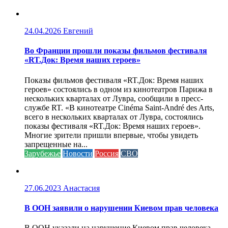
24.04.2026
Евгений
Во Франции прошли показы фильмов фестиваля
«RT.Док: Время наших героев»
Показы фильмов фестиваля «RT.Док: Время наших
героев» состоялись в одном из кинотеатров Парижа в
нескольких кварталах от Лувра, сообщили в пресс-
службе RT. «В кинотеатре Cinéma Saint-André des Arts,
всего в нескольких кварталах от Лувра, состоялись
показы фестиваля «RT.Док: Время наших героев».
Многие зрители пришли впервые, чтобы увидеть
запрещенные на...
Зарубежье
Новости
Россия
СВО
27.06.2023
Анастасия
В ООН заявили о нарушении Киевом прав человека
В ООН указали на нарушение Киевом прав человека,