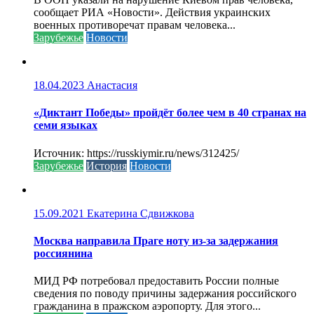
сообщает РИА «Новости». Действия украинских
военных противоречат правам человека...
Зарубежье
Новости
18.04.2023
Анастасия
«Диктант Победы» пройдёт более чем в 40 странах на
семи языках
Источник: https://russkiymir.ru/news/312425/
Зарубежье
История
Новости
15.09.2021
Екатерина Сдвижкова
Москва направила Праге ноту из-за задержания
россиянина
МИД РФ потребовал предоставить России полные
сведения по поводу причины задержания российского
гражданина в пражском аэропорту. Для этого...