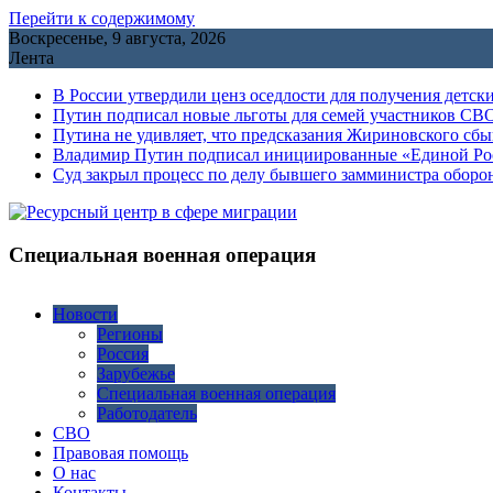
Перейти к содержимому
Воскресенье, 9 августа, 2026
Лента
В России утвердили ценз оседлости для получения детск
Путин подписал новые льготы для семей участников СВО
Путина не удивляет, что предсказания Жириновского сб
Владимир Путин подписал инициированные «Единой Росс
Cуд закрыл процесс по делу бывшего замминистра обор
Специальная военная операция
Новости
Регионы
Россия
Зарубежье
Специальная военная операция
Работодатель
СВО
Правовая помощь
О нас
Контакты