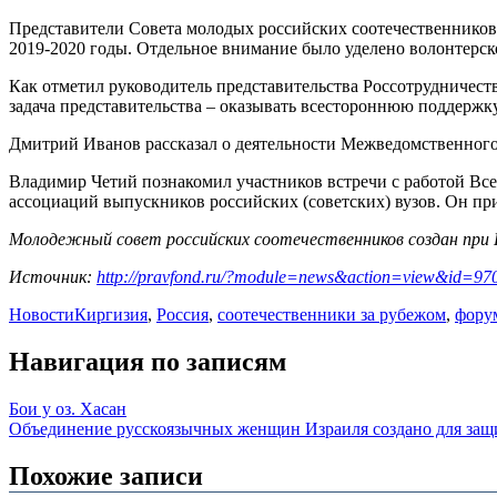
Представители Совета молодых российских соотечественников 
2019-2020 годы. Отдельное внимание было уделено волонтерс
Как отметил руководитель представительства Россотрудничес
задача представительства – оказывать всестороннюю поддержк
Дмитрий Иванов рассказал о деятельности Межведомственного 
Владимир Четий познакомил участников встречи с работой Все
ассоциаций выпускников российских (советских) вузов. Он пр
Молодежный совет российских соотечественников
создан при
Источник:
http://pravfond.ru/?module=news&action=view&id=97
Новости
Киргизия
,
Россия
,
соотечественники за рубежом
,
фору
Навигация по записям
Бои у оз. Хасан
Объединение русскоязычных женщин Израиля создано для защи
Похожие записи