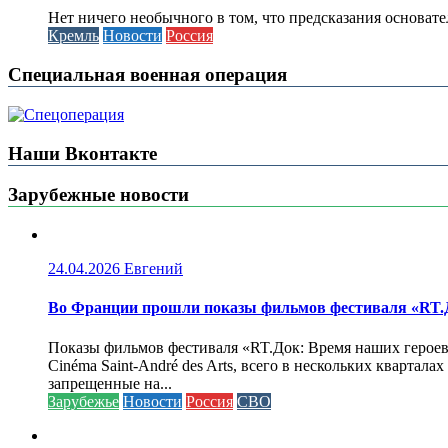
Нет ничего необычного в том, что предсказания основа
Кремль
Новости
Россия
Специальная военная операция
Наши Вконтакте
Зарубежные новости
24.04.2026
Евгений
Во Франции прошли показы фильмов фестиваля «RT.Д
Показы фильмов фестиваля «RT.Док: Время наших героев»
Cinéma Saint-André des Arts, всего в нескольких кварта
запрещенные на...
Зарубежье
Новости
Россия
СВО