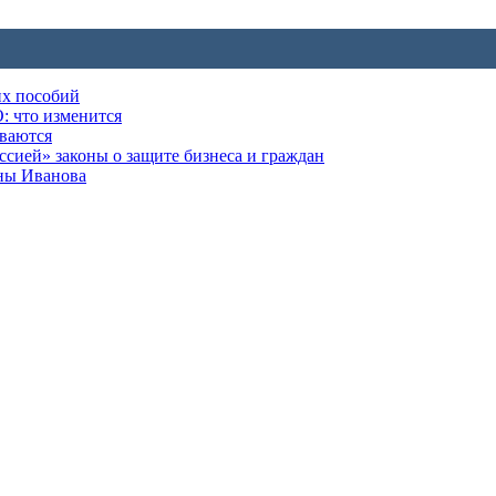
их пособий
: что изменится
ываются
ией» законы о защите бизнеса и граждан
оны Иванова