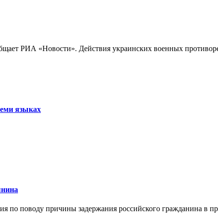
бщает РИА «Новости». Действия украинских военных противореч
семи языках
янина
я по поводу причины задержания российского гражданина в праж