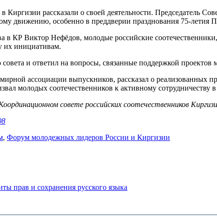
в Киргизии рассказали о своей деятельности. Председатель Со
кому движению, особенно в преддверии празднования 75-летия 
тва в КР Виктор Нефёдов, молодые российские соотечественник
у их инициативам.
совета и ответил на вопросы, связанные поддержкой проектов 
мирной ассоциации выпускников, рассказал о реализованных про
извал молодых соотечественников к активному сотрудничеству 
Координационном совете российских соотечественников Киргиз
08
м
,
Форум молодежных лидеров России и Киргизии
ты прав и сохранения русского языка