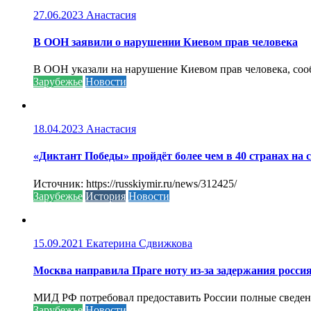
27.06.2023
Анастасия
В ООН заявили о нарушении Киевом прав человека
В ООН указали на нарушение Киевом прав человека, соо
Зарубежье
Новости
18.04.2023
Анастасия
«Диктант Победы» пройдёт более чем в 40 странах на 
Источник: https://russkiymir.ru/news/312425/
Зарубежье
История
Новости
15.09.2021
Екатерина Сдвижкова
Москва направила Праге ноту из-за задержания росси
МИД РФ потребовал предоставить России полные сведени
Зарубежье
Новости