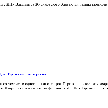
теля ЛДПР Владимира Жириновского сбываются, заявил президент
ок: Время наших героев»
 состоялись в одном из кинотеатров Парижа в нескольких кварт
лах от Лувра, состоялись показы фестиваля «RT.Док: Время наших