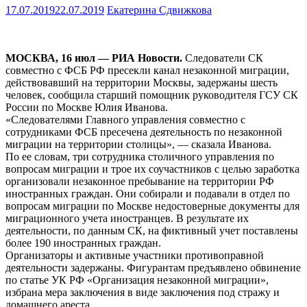
17.07.2019
22.07.2019
Екатерина Сдвижкова
МОСКВА, 16 июл — РИА Новости.
Следователи СК
совместно с ФСБ РФ пресекли канал незаконной миграции,
действовавший на территории Москвы, задержаны шесть
человек, сообщила старший помощник руководителя ГСУ СК
России по Москве Юлия Иванова.
«Следователями Главного управления совместно с
сотрудниками ФСБ пресечена деятельность по незаконной
миграции на территории столицы», — сказала Иванова.
По ее словам, три сотрудника столичного управления по
вопросам миграции и трое их соучастников с целью заработка
организовали незаконное пребывание на территории РФ
иностранных граждан. Они собирали и подавали в отдел по
вопросам миграции по Москве недостоверные документы для
миграционного учета иностранцев. В результате их
деятельности, по данным СК, на фиктивный учет поставлены
более 190 иностранных граждан.
Организаторы и активные участники противоправной
деятельности задержаны. Фигурантам предъявлено обвинение
по статье УК РФ «Организация незаконной миграции»,
избрана мера заключения в виде заключения под стражу и
домашнего ареста.