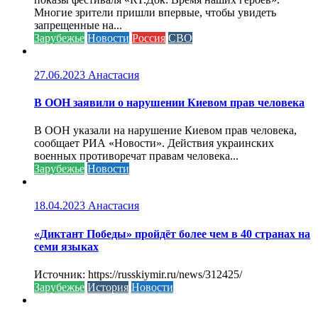
Многие зрители пришли впервые, чтобы увидеть
запрещенные на...
Зарубежье
Новости
Россия
СВО
27.06.2023
Анастасия
В ООН заявили о нарушении Киевом прав человека
В ООН указали на нарушение Киевом прав человека,
сообщает РИА «Новости». Действия украинских
военных противоречат правам человека...
Зарубежье
Новости
18.04.2023
Анастасия
«Диктант Победы» пройдёт более чем в 40 странах на
семи языках
Источник: https://russkiymir.ru/news/312425/
Зарубежье
История
Новости