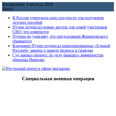
Перейти
Воскресенье, 9 августа, 2026
к
Лента
содержимому
В России утвердили ценз оседлости для получения
детских пособий
Путин подписал новые льготы для семей участников
СВО: что изменится
Путина не удивляет, что предсказания Жириновского
сбываются
Владимир Путин подписал инициированные «Единой
Россией» законы о защите бизнеса и граждан
Cуд закрыл процесс по делу бывшего замминистра
обороны Иванова
Специальная военная операция