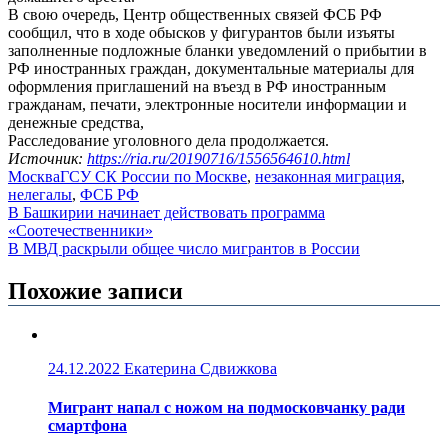
В свою очередь, Центр общественных связей ФСБ РФ
сообщил, что в ходе обысков у фигурантов были изъяты
заполненные подложные бланки уведомлений о прибытии в
РФ иностранных граждан, документальные материалы для
оформления приглашений на въезд в РФ иностранным
гражданам, печати, электронные носители информации и
денежные средства,
Расследование уголовного дела продолжается.
Источник:
https://ria.ru/20190716/1556564610.html
Москва
ГСУ СК России по Москве
,
незаконная миграция
,
нелегалы
,
ФСБ РФ
Навигация
В Башкирии начинает действовать программа
«Соотечественники»
по
В МВД раскрыли общее число мигрантов в России
записям
Похожие записи
24.12.2022
Екатерина Сдвижкова
Мигрант напал с ножом на подмосковчанку ради
смартфона