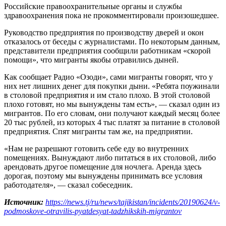
Российские правоохранительные органы и службы
здравоохранения пока не прокомментировали произошедшее.
Руководство предприятия по производству дверей и окон
отказалось от беседы с журналистами. По некоторым данным,
представители предприятия сообщили работникам «скорой
помощи», что мигранты якобы отравились дыней.
Как сообщает Радио «Озоди», сами мигранты говорят, что у
них нет лишних денег для покупки дыни. «Ребята поужинали
в столовой предприятия и им стало плохо. В этой столовой
плохо готовят, но мы вынуждены там есть», — сказал один из
мигрантов. По его словам, они получают каждый месяц более
20 тыс рублей, из которых 4 тыс платят за питание в столовой
предприятия. Спят мигранты там же, на предприятии.
«Нам не разрешают готовить себе еду во внутренних
помещениях. Вынуждают либо питаться в их столовой, либо
арендовать другое помещение для ночлега. Аренда здесь
дорогая, поэтому мы вынуждены принимать все условия
работодателя», — сказал собеседник.
Источник:
https://news.tj/ru/news/tajikistan/incidents/20190624/v-
podmoskove-otravilis-pyatdesyat-tadzhikskih-migrantov