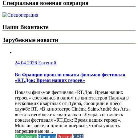
Специальная военная операция
Наши Вконтакте
Зарубежные новости
24.04.2026
Евгений
Во Франции прошли показы фильмов фестиваля
«RT.Док: Время наших героев»
Показы фильмов фестиваля «RT.Док: Время наших
героев» состоялись в одном из кинотеатров Парижа в
нескольких кварталах от Лувра, сообщили в пресс-
службе RT. «В кинотеатре Cinéma Saint-André des Arts,
всего в нескольких кварталах от Лувра, состоялись
показы фестиваля «RT.Док: Время наших героев».
Многие зрители пришли впервые, чтобы увидеть
запрещенные на...
Зарубежье
Новости
Россия
СВО