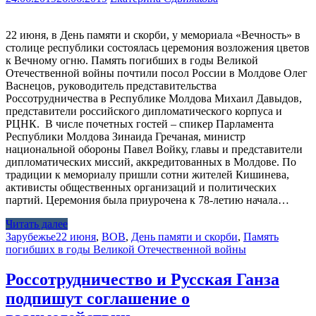
22 июня, в День памяти и скорби, у мемориала «Вечность» в
столице республики состоялась церемония возложения цветов
к Вечному огню. Память погибших в годы Великой
Отечественной войны почтили посол России в Молдове Олег
Васнецов, руководитель представительства
Россотрудничества в Республике Молдова Михаил Давыдов,
представители российского дипломатического корпуса и
РЦНК. В числе почетных гостей – спикер Парламента
Республики Молдова Зинаида Гречаная, министр
национальной обороны Павел Войку, главы и представители
дипломатических миссий, аккредитованных в Молдове. По
традиции к мемориалу пришли сотни жителей Кишинева,
активисты общественных организаций и политических
партий. Церемония была приурочена к 78-летию начала…
Читать далее
Зарубежье
22 июня
,
ВОВ
,
День памяти и скорби
,
Память
погибших в годы Великой Отечественной войны
Россотрудничество и Русская Ганза
подпишут соглашение о