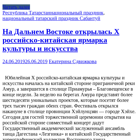
Читать далее
Республика Татарстан
национальный праздник
,
национальный татарский праздник Сабантуй
На Дальнем Востоке открылась X
российско-китайская ярмарка
культуры и искусства
24.06.2019
26.06.2019
Екатерина Сдвижкова
Юбилейная X российско-китайская ярмарка культуры и
искусства началась на китайской стороне приграничной реки
Амур, а завершится в столице Приамурья – Благовещенске в
конце недели. За неделю на берегах Амура представят более
шестидесяти уникальных проектов, которые посетят более
трех тысяч граждан обеих стран. Фестиваль открылся
накануне в столице провинции Хэйлунцзян — городе Хэйхе.
Сегодня для гостей торжественной церемонии открытия на
российской стороне совместный концерт дадут
Государственный академический заслуженный ансамбль
танца Дагестана «Лезгинка» и китайский Государственный
хореографический коллектив Восточного танца.