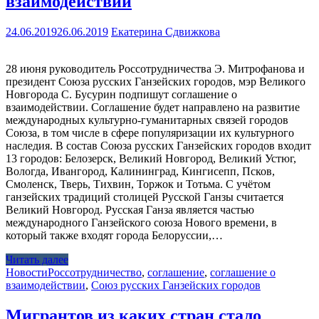
взаимодействии
24.06.2019
26.06.2019
Екатерина Сдвижкова
28 июня руководитель Россотрудничества Э. Митрофанова и
президент Союза русских Ганзейских городов, мэр Великого
Новгорода С. Бусурин подпишут соглашение о
взаимодействии. Соглашение будет направлено на развитие
международных культурно-гуманитарных связей городов
Союза, в том числе в сфере популяризации их культурного
наследия. В состав Союза русских Ганзейских городов входит
13 городов: Белозерск, Великий Новгород, Великий Устюг,
Вологда, Ивангород, Калининград, Кингисепп, Псков,
Смоленск, Тверь, Тихвин, Торжок и Тотьма. С учётом
ганзейских традиций столицей Русской Ганзы считается
Великий Новгород. Русская Ганза является частью
международного Ганзейского союза Нового времени, в
который также входят города Белоруссии,…
Читать далее
Новости
Россотрудничество
,
соглашение
,
соглашение о
взаимодействии
,
Союз русских Ганзейских городов
Мигрантов из каких стран стало