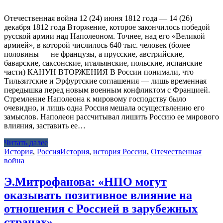
Отечественная война 12 (24) июня 1812 года — 14 (26)
декабря 1812 года Вторжение, которое закончилось победой
русской армии над Наполеоном. Точнее, над его «Великой
армией», в которой числилось 640 тыс. человек (более
половины — не французы, а прусские, австрийские,
баварские, саксонские, итальянские, польские, испанские
части) КАНУН ВТОРЖЕНИЯ В России понимали, что
Тильзитские и Эрфуртские соглашения — лишь временная
передышка перед новым военным конфликтом с Францией.
Стремление Наполеона к мировому господству было
очевидно, и лишь одна Россия мешала осуществлению его
замыслов. Наполеон рассчитывал лишить Россию ее мирового
влияния, заставить ее…
Читать далее
История
,
Россия
История
,
история России
,
Отечественная
война
Э.Митрофанова: «НПО могут
оказывать позитивное влияние на
отношения с Россией в зарубежных
странах»