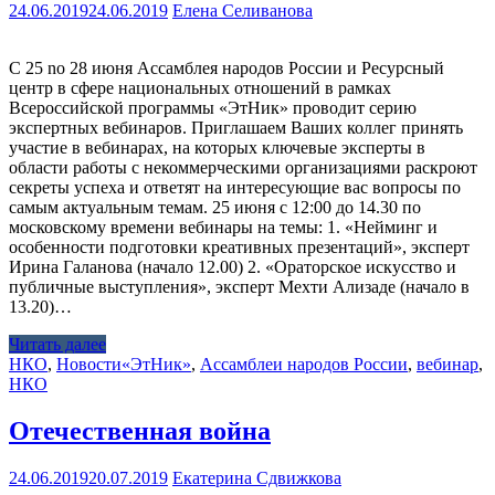
24.06.2019
24.06.2019
Елена Селиванова
С 25 no 28 июня Ассамблея народов России и Ресурсный
центр в сфере национальных отношений в рамках
Всероссийской программы «ЭтНик» проводит серию
экспертных вебинаров. Приглашаем Ваших коллег принять
участие в вебинарах, на которых ключевые эксперты в
области работы с некоммерческими организациями раскроют
секреты успеха и ответят на интересующие вас вопросы по
самым актуальным темам. 25 июня с 12:00 до 14.30 по
московскому времени вебинары на темы: 1. «Нейминг и
особенности подготовки креативных презентаций», эксперт
Ирина Галанова (начало 12.00) 2. «Ораторское искусство и
публичные выступления», эксперт Мехти Ализаде (начало в
13.20)…
Читать далее
НКО
,
Новости
«ЭтНик»
,
Ассамблеи народов России
,
вебинар
,
НКО
Отечественная война
24.06.2019
20.07.2019
Екатерина Сдвижкова