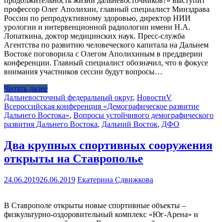
продолжительность жизни дальневосточников?» выступит
профессор Олег Аполихин, главный специалист Минздрава
России по репродуктивному здоровью, директор НИИ
урологии и интервенционной радиологии имени Н.А.
Лопаткина, доктор медицинских наук. Пресс-служба
Агентства по развитию человеческого капитала на Дальнем
Востоке поговорила с Олегом Аполихиным в преддверии
конференции. Главный специалист обозначил, что в фокусе
внимания участников сессии будут вопросы…
Читать далее
Дальневосточный федеральный округ
,
Новости
V
Всероссийская конференция «Демографическое развитие
Дальнего Востока»
,
Вопросы устойчивого демографического
развития Дальнего Востока
,
Дальний Восток
,
ДФО
Два крупных спортивных сооружения
открыты на Ставрополье
24.06.2019
26.06.2019
Екатерина Сдвижкова
В Ставрополе открыты новые спортивные объекты –
физкультурно-оздоровительный комплекс «Юг-Арена» и