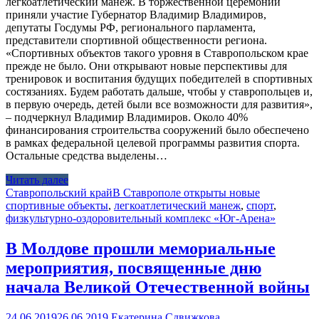
легкоатлетический манеж. В торжественной церемонии
приняли участие Губернатор Владимир Владимиров,
депутаты Госдумы РФ, регионального парламента,
представители спортивной общественности региона.
«Спортивных объектов такого уровня в Ставропольском крае
прежде не было. Они открывают новые перспективы для
тренировок и воспитания будущих победителей в спортивных
состязаниях. Будем работать дальше, чтобы у ставропольцев и,
в первую очередь, детей были все возможности для развития»,
– подчеркнул Владимир Владимиров. Около 40%
финансирования строительства сооружений было обеспечено
в рамках федеральной целевой программы развития спорта.
Остальные средства выделены…
Читать далее
Ставропольский край
В Ставрополе открыты новые
спортивные объекты
,
легкоатлетический манеж
,
спорт
,
физкультурно-оздоровительный комплекс «Юг-Арена»
В Молдове прошли мемориальные
мероприятия, посвященные дню
начала Великой Отечественной войны
24.06.2019
26.06.2019
Екатерина Сдвижкова