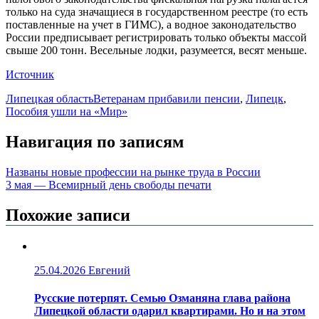
только на суда значащиеся в государственном реестре (то есть
поставленные на учет в ГИМС), а водное законодательство
России предписывает регистрировать только объекты массой
свыше 200 тонн. Весельные лодки, разумеется, весят меньше.
Источник
Липецкая область
Ветеранам прибавили пенсии
,
Липецк
,
Пособия ушли на «Мир»
Навигация по записям
Названы новые профессии на рынке труда в России
3 мая — Всемирный день свободы печати
Похожие записи
25.04.2026
Евгений
Русские потерпят. Семью Озманяна глава района
Липецкой области одарил квартирами. Но и на этом