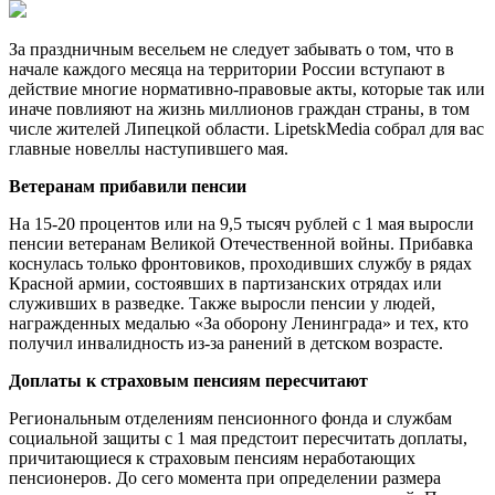
За праздничным весельем не следует забывать о том, что в
начале каждого месяца на территории России вступают в
действие многие нормативно-правовые акты, которые так или
иначе повлияют на жизнь миллионов граждан страны, в том
числе жителей Липецкой области. LipetskMedia собрал для вас
главные новеллы наступившего мая.
Ветеранам прибавили пенсии
На 15-20 процентов или на 9,5 тысяч рублей с 1 мая выросли
пенсии ветеранам Великой Отечественной войны. Прибавка
коснулась только фронтовиков, проходивших службу в рядах
Красной армии, состоявших в партизанских отрядах или
служивших в разведке. Также выросли пенсии у людей,
награжденных медалью «За оборону Ленинграда» и тех, кто
получил инвалидность из-за ранений в детском возрасте.
Доплаты к страховым пенсиям пересчитают
Региональным отделениям пенсионного фонда и службам
социальной защиты с 1 мая предстоит пересчитать доплаты,
причитающиеся к страховым пенсиям неработающих
пенсионеров. До сего момента при определении размера