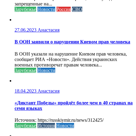
запрещенные на...
Зарубежье
Новости
Россия
СВО
27.06.2023
Анастасия
В ООН заявили о нарушении Киевом прав человека
В ООН указали на нарушение Киевом прав человека,
сообщает РИА «Новости». Действия украинских
военных противоречат правам человека...
Зарубежье
Новости
18.04.2023
Анастасия
«Диктант Победы» пройдёт более чем в 40 странах на
семи языках
Источник: https://russkiymir.ru/news/312425/
Зарубежье
История
Новости