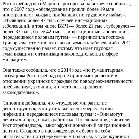
Роспотребнадзора Марина Григорьева на встрече сообщила,
что с 2007 года «обследование прошли более 19 млн
иностранных граждан, прибывших по трудовому найму».
«Выявлено более 97 тыс. случаев инфекционных
заболеваний, в том числе ВИЧ — более 21 тыс., туберкулез —
более 33 тыс., более 42 тыс.— инфекционные заболевания,
передающиеся половым путем»,— перечислила госпожа
Григорьева, отметив, что «выявляемость заболеваний с 2011
года существенно падает, потому что идет глубокая
гуманизация и оптимизация законодательства в сфере
миграции».
Она также сообщила, что с 2014 года «по гуманитарным
ситуациям Роспотребнадзор не принимает решений в
отношении украинских граждан по поводу нежелательности
пребывания», уточнив, что «это не закреплено
законодательно».
Чиновник добавила, что «трудовые мигранты не
депортируются, если у них выявлен туберкулез или
инфекции, передающиеся половым путем»: «Они могут
лечиться и продолжать работать». По словам представителя
Роспотребнадзора, «многофункциональный миграционный
центр в Сахарово в настоящее время берет на себя
обязательства по туберкулезным больным, в туберкулезной