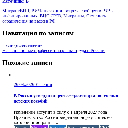
Источник: Ъ
Мигрант
ВИЧ
,
ВИЧ-инфекции
,
встреча сообществ ВИЧ-
инфицированных
,
ВЦО ЛЖВ
,
Мигранты
,
Отменить
ограничения на въезд в РФ
Навигация по записям
Паспортозамещение
Названы новые профессии на рынке труда в России
Похожие записи
26.04.2026
Евгений
В России утвердили ценз оседлости для получения
детских пособий
Изменение вступит в силу с 1 апреля 2027 года
Правительство России закрепило норму, согласно
которой иностранцы...
Госдума
Мигрант
Новости
Новые регионы
СВО