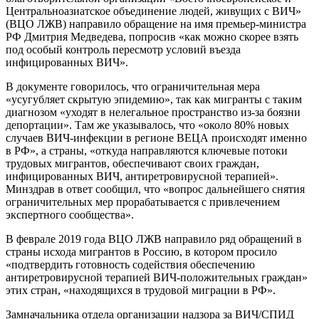
Центральноазиатское объединение людей, живущих с ВИЧ»
(ВЦО ЛЖВ) направило обращение на имя премьер-министра
РФ Дмитрия Медведева, попросив «как можно скорее взять
под особый контроль пересмотр условий въезда
инфицированных ВИЧ».
В документе говорилось, что ограничительная мера
«усугубляет скрытую эпидемию», так как мигранты с таким
диагнозом «уходят в нелегальное пространство из-за боязни
депортации». Там же указывалось, что «около 80% новых
случаев ВИЧ-инфекции в регионе ВЕЦА происходят именно
в РФ», а страны, «откуда направляются ключевые потоки
трудовых мигрантов, обеспечивают своих граждан,
инфицированных ВИЧ, антиретровирусной терапией».
Минздрав в ответ сообщил, что «вопрос дальнейшего снятия
ограничительных мер прорабатывается с привлечением
экспертного сообщества».
В феврале 2019 года ВЦО ЛЖВ направило ряд обращений в
страны исхода мигрантов в Россию, в котором просило
«подтвердить готовность содействия обеспечению
антиретровирусной терапией ВИЧ-положительных граждан»
этих стран, «находящихся в трудовой миграции в РФ».
Замначальника отдела организации надзора за ВИЧ/СПИД