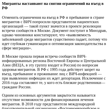
Мигранты настаивают на снятии ограничений на въезд в
РФ
Отменить ограничения на въезд в РФ и пребывание в стране
мигрантов с ВИЧ попросили представители пациентских
организаций — такой пункт значится в проекте резолюции
встречи сообществ в Москве. Документ поступит в Минздрав,
однако чиновники констатируют, что «выявляемость
заболеваний среди мигрантов существенно падает, потому что
идет глубокая гуманизация и оптимизация законодательства в
сфере миграции».
В Москве прошла первая встреча сообществ ВИЧ-
инфицированных региона Восточной Европы и Центральной
Азии (ВЕЦА, в эту группу входит и Россия) по вопросам
здоровья мигрантов. В РФ с 1995 года действует запрет на
въезд, пребывание и проживание лиц с ВИЧ-инфекцией —
при выявлении инфекции их ждет депортация. Исключение с
2016 года составляют те, у кого есть близкие родственники—
граждане России.
Одним из основных аргументов закрытости называется
отсутствие возможности для финансирования лечения
мигрантов. В 2018 году представители международной
благотворительной организации «Восточноевропейское и