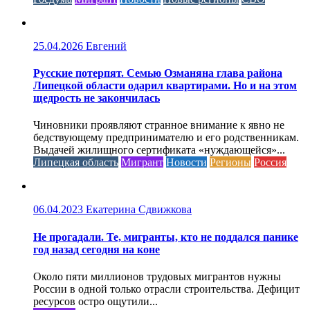
25.04.2026
Евгений
Русские потерпят. Семью Озманяна глава района
Липецкой области одарил квартирами. Но и на этом
щедрость не закончилась
Чиновники проявляют странное внимание к явно не
бедствующему предпринимателю и его родственникам.
Выдачей жилищного сертификата «нуждающейся»...
Липецкая область
Мигрант
Новости
Регионы
Россия
06.04.2023
Екатерина Сдвижкова
Не прогадали. Те, мигранты, кто не поддался панике
год назад сегодня на коне
Около пяти миллионов трудовых мигрантов нужны
России в одной только отрасли строительства. Дефицит
ресурсов остро ощутили...