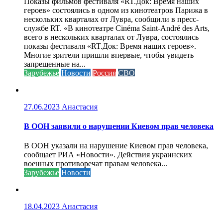
Показы фильмов фестиваля «RT.Док: Время наших
героев» состоялись в одном из кинотеатров Парижа в
нескольких кварталах от Лувра, сообщили в пресс-
службе RT. «В кинотеатре Cinéma Saint-André des Arts,
всего в нескольких кварталах от Лувра, состоялись
показы фестиваля «RT.Док: Время наших героев».
Многие зрители пришли впервые, чтобы увидеть
запрещенные на...
Зарубежье
Новости
Россия
СВО
27.06.2023
Анастасия
В ООН заявили о нарушении Киевом прав человека
В ООН указали на нарушение Киевом прав человека,
сообщает РИА «Новости». Действия украинских
военных противоречат правам человека...
Зарубежье
Новости
18.04.2023
Анастасия