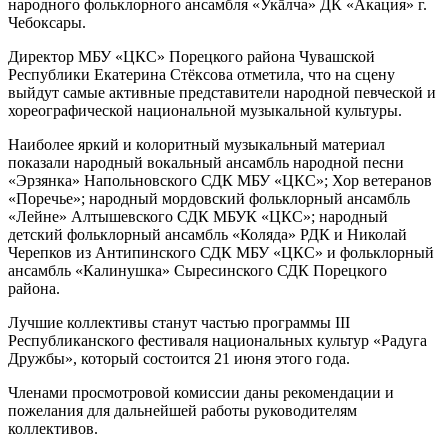
народного фольклорного ансамбля «Укӑлча» ДК «Акация» г.
Чебоксары.
Директор МБУ «ЦКС» Порецкого района Чувашской
Республики Екатерина Стёксова отметила, что на сцену
выйдут самые активные представители народной певческой и
хореографической национальной музыкальной культуры.
Наиболее яркий и колоритный музыкальный материал
показали народный вокальный ансамбль народной песни
«Эрзянка» Напольновского СДК МБУ «ЦКС»; Хор ветеранов
«Поречье»; народный мордовский фольклорный ансамбль
«Лейне» Алтышевского СДК МБУК «ЦКС»; народный
детский фольклорный ансамбль «Коляда» РДК и Николай
Черепков из Антипинского СДК МБУ «ЦКС» и фольклорный
ансамбль «Калинушка» Сыресинского СДК Порецкого
района.
Лучшие коллективы станут частью программы III
Республиканского фестиваля национальных культур «Радуга
Дружбы», который состоится 21 июня этого года.
Членами просмотровой комиссии даны рекомендации и
пожелания для дальнейшей работы руководителям
коллективов.