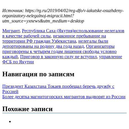
Источник: https://rg.ru/2019/04/02/reg-dfo/v-iakutske-osuzhdeny-
organizatory-nelegalnoj-migracii.html?
utm_source=yxnews&utm_medium=desktop
Мигрант
,
Республика Саха (Якутия)
использование нелегалов
в качестве рабочей силы
,
незаконное пребывание на
территории РФ граждан Узбекистана
,
нелегалы были
депортированы на родину два года назад
,
Организаторы
приговорены к четырем годам лишения свободы условно
каждый
,
Приговор в законную силу не вступил
,
управление
ФСБ по Якутии
Навигация по записям
Президент Казахстана Токаев пообещал беречь дружбу с
Россией
Более десятка магнитогорских мигрантов выдворят из России
Похожие записи