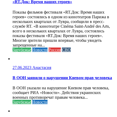
«RT.Док: Время наших героев»
Показы фильмов фестиваля «RT.Док: Время наших
героев» состоялись в одном из кинотеатров Парижа в
нескольких кварталах от Лувра, сообщили в пресс-
службе RT. «В кинотеатре Cinéma Saint-André des Arts,
всего в нескольких кварталах от Лувра, состоялись
показы фестиваля «RT.Док: Время наших героев».
Многие зрители пришли впервые, чтобы увидеть
запрещенные на...
Зарубежье
Новости
Россия
СВО
27.06.2023
Анастасия
В ООН заявили о нарушении Киевом прав человека
В ООН указали на нарушение Киевом прав человека,
сообщает РИА «Новости». Действия украинских
военных противоречат правам человека...
Зарубежье
Новости