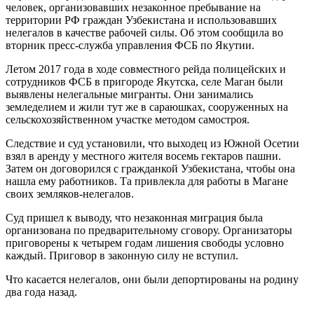
человек, организовавших незаконное пребывание на
территории РФ граждан Узбекистана и использовавших
нелегалов в качестве рабочей силы. Об этом сообщила во
вторник пресс-служба управления ФСБ по Якутии.
Летом 2017 года в ходе совместного рейда полицейских и
сотрудников ФСБ в пригороде Якутска, селе Маган были
выявлены нелегальные мигранты. Они занимались
земледелием и жили тут же в сараюшках, сооруженных на
сельскохозяйственном участке методом самостроя.
Следствие и суд установили, что выходец из Южной Осетии
взял в аренду у местного жителя восемь гектаров пашни.
Затем он договорился с гражданкой Узбекистана, чтобы она
нашла ему работников. Та привлекла для работы в Магане
своих земляков-нелегалов.
Суд пришел к выводу, что незаконная миграция была
организована по предварительному сговору. Организаторы
приговорены к четырем годам лишения свободы условно
каждый. Приговор в законную силу не вступил.
Что касается нелегалов, они были депортированы на родину
два года назад.