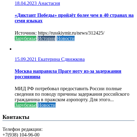
18.04.2023
Анастасия
«Диктант Победы» пройдёт более чем в 40 странах на
семи языках
Источник: https://russkiymir.ru/news/312425/
Зарубежье
История
Новости
15.09.2021
Екатерина Сдвижкова
Москва направила Праге ноту из-за задержания
россиянина
МИД РФ потребовал предоставить России полные
сведения по поводу причины задержания российского
гражданина в пражском аэропорту. Для этого...
Зарубежье
Новости
Контакты
Телефон редакции:
+7(938) 104-96-00