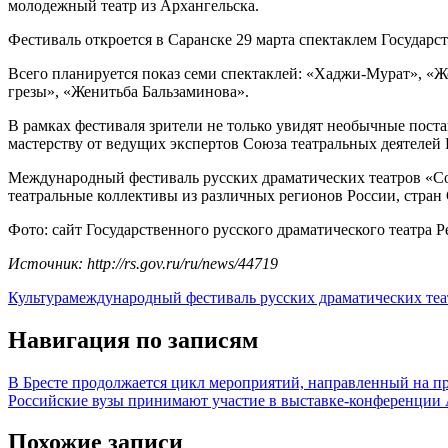
молодежный театр из Архангельска.
Фестиваль откроется в Саранске 29 марта спектаклем Государ
Всего планируется показ семи спектаклей: «Хаджи-Мурат», «Ж
грезы», «Женитьба Бальзаминова».
В рамках фестиваля зрители не только увидят необычные поста
мастерству от ведущих экспертов Союза театральных деятелей 
Международный фестиваль русских драматических театров «Соо
театральные коллективы из различных регионов России, стран
Фото: сайт Государственного русского драматического театра
Источник: http://rs.gov.ru/ru/news/44719
Культура
международный фестиваль русских драматических те
Навигация по записям
В Бресте продолжается цикл мероприятий, направленный на 
Российские вузы принимают участие в выставке-конференции 
Похожие записи