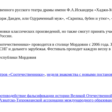
ственного русского театра драмы имени Ф.А.Искандера «Хаджи-М
орж Данден, или Одураченный муж», «Скрипка, бубен и утюг», 
новки классических произведений, но также смогут принять учас
России.
течественники» проводится в столице Мордовии с 2006 года. За
 СНГ и дальнего зарубежья. Фестиваль проходит каждую весну в
 Республики Мордовия
атров «Соотечественники»
,
неделя знакомства с новыми постано
противодействие фальсификации истории Великой Отечественно
Азиатско-Тихоокеанской ассоциации международного образован