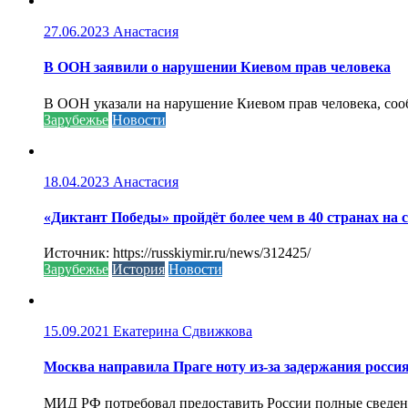
27.06.2023
Анастасия
В ООН заявили о нарушении Киевом прав человека
В ООН указали на нарушение Киевом прав человека, соо
Зарубежье
Новости
18.04.2023
Анастасия
«Диктант Победы» пройдёт более чем в 40 странах на 
Источник: https://russkiymir.ru/news/312425/
Зарубежье
История
Новости
15.09.2021
Екатерина Сдвижкова
Москва направила Праге ноту из-за задержания росси
МИД РФ потребовал предоставить России полные сведени