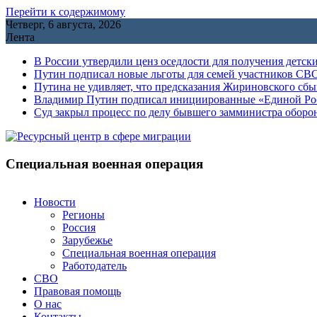
Перейти к содержимому
Четверг, 6 августа, 2026
Лента
В России утвердили ценз оседлости для получения детск
Путин подписал новые льготы для семей участников СВО
Путина не удивляет, что предсказания Жириновского сб
Владимир Путин подписал инициированные «Единой Росс
Cуд закрыл процесс по делу бывшего замминистра обор
Специальная военная операция
Новости
Регионы
Россия
Зарубежье
Специальная военная операция
Работодатель
СВО
Правовая помощь
О нас
Контакты