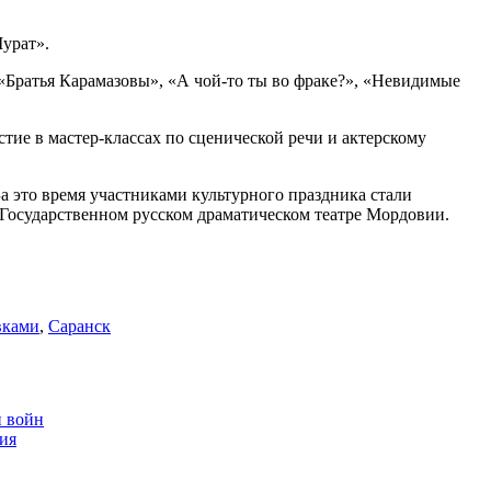
урат».
«Братья Карамазовы», «А чой-то ты во фраке?», «Невидимые
тие в мастер-классах по сценической речи и актерскому
 это время участниками культурного праздника стали
 Государственном русском драматическом театре Мордовии.
вками
,
Саранск
й войн
ия