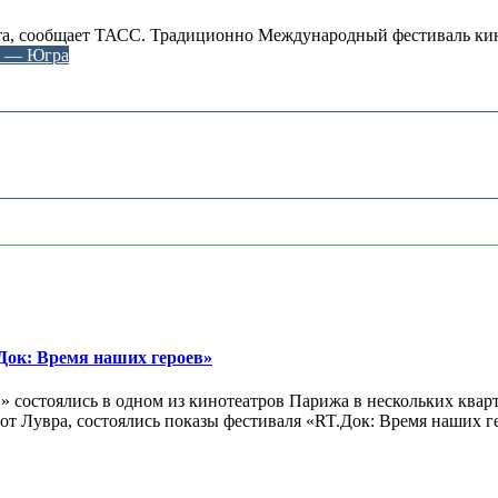
арта, сообщает ТАСС. Традиционно Международный фестиваль ки
г — Югра
ок: Время наших героев»
 состоялись в одном из кинотеатров Парижа в нескольких кварт
лах от Лувра, состоялись показы фестиваля «RT.Док: Время наших