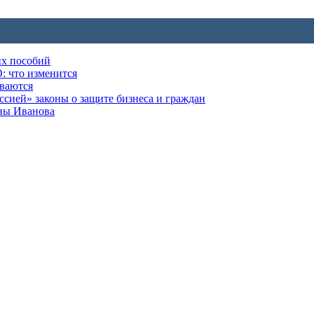
их пособий
: что изменится
ываются
ией» законы о защите бизнеса и граждан
оны Иванова