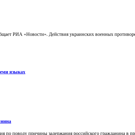
бщает РИА «Новости». Действия украинских военных противореч
семи языках
янина
я по поводу причины задержания российского гражданина в праж