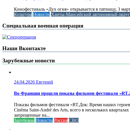
Кинофестиваль «Дух огня» открывается в пятницу, 3 м
Культура
Новости
Ханты-Мансийский автономный окру
Специальная военная операция
Наши Вконтакте
Зарубежные новости
24.04.2026
Евгений
Во Франции прошли показы фильмов фестиваля «RT.Д
Показы фильмов фестиваля «RT.Док: Время наших героев»
Cinéma Saint-André des Arts, всего в нескольких кварта
запрещенные на...
Зарубежье
Новости
Россия
СВО