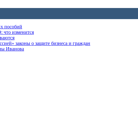
их пособий
: что изменится
ываются
ией» законы о защите бизнеса и граждан
оны Иванова