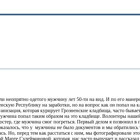
 неопрятно одетого мужчину лет 50-ти на вид. И по его манере
енскую Республику на заработки, но на вопрос как он попал на
низация, которая курирует Грозненские кладбища, часто бывает 
мужчина попал таким образом на это кладбище. Волонтеры наше
 костер, где мужчина смог погреться. Первый делом я позвонил 
казалось, что у мужчины не было документов и мы обратились т
ась. Но, перед тем как расстаться с ним, мы фотографировали э
й Марте Сулеймановой, которая нас часто выручает и рассказал