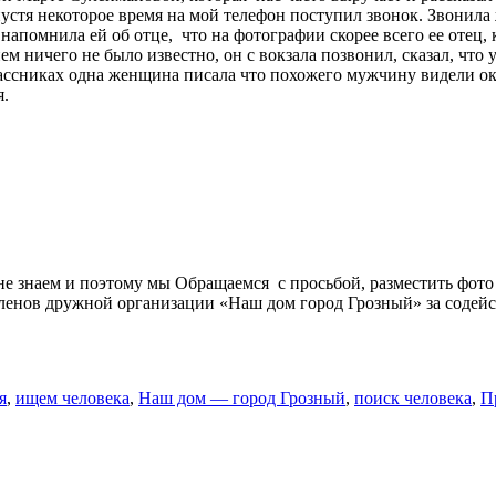
стя некоторое время на мой телефон поступил звонок. Звонила 
апомнила ей об отце, что на фотографии скорее всего ее отец,
ем ничего не было известно, он с вокзала позвонил, сказал, что
лассниках одна женщина писала что похожего мужчину видели око
я.
е знаем и поэтому мы Обращаемся с просьбой, разместить фото 
ленов дружной организации «Наш дом город Грозный» за содей
я
,
ищем человека
,
Наш дом — город Грозный
,
поиск человека
,
П