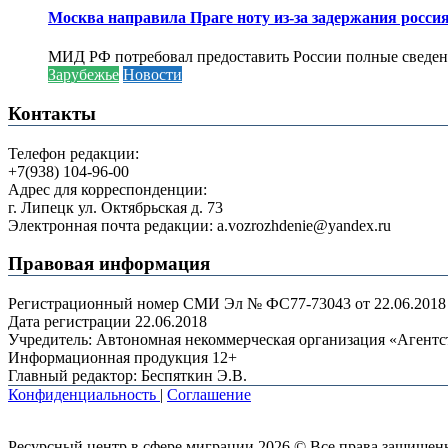
Москва направила Праге ноту из-за задержания росси
МИД РФ потребовал предоставить России полные сведени
Зарубежье
Новости
Контакты
Телефон редакции:
+7(938) 104-96-00
Адрес для корреспонденции:
г. Липецк ул. Октябрьская д. 73
Электронная почта редакции: a.vozrozhdenie@yandex.ru
Правовая информация
Регистрационный номер СМИ Эл № ФС77-73043 от 22.06.2018 г
Дата регистрации 22.06.2018
Учредитель: Автономная некоммерческая организация «Агент
Информационная продукция 12+
Главный редактор: Беспяткин Э.В.
Конфиденциальность
|
Соглашение
Ресурсный центр в сфере миграции 2026 © Все права защищен