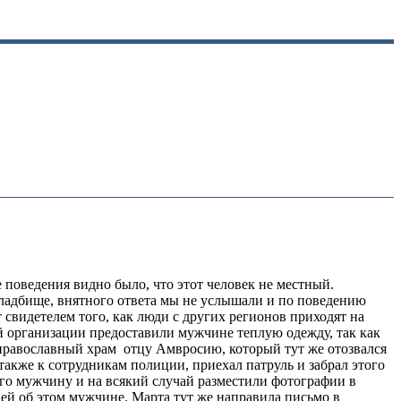
 поведения видно было, что этот человек не местный.
 кладбище, внятного ответа мы не услышали и по поведению
свидетелем того, как люди с других регионов приходят на
й организации предоставили мужчине теплую одежду, так как
в православный храм отцу Амвросию, который тут же отозвался
акже к сотрудникам полиции, приехал патруль и забрал этого
того мужчину и на всякий случай разместили фотографии в
 ей об этом мужчине. Марта тут же направила письмо в