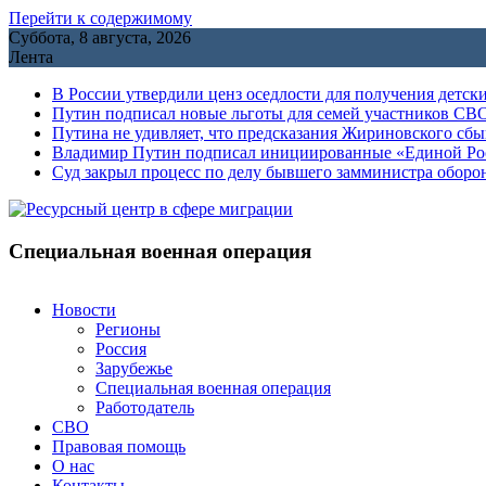
Перейти к содержимому
Суббота, 8 августа, 2026
Лента
В России утвердили ценз оседлости для получения детск
Путин подписал новые льготы для семей участников СВО
Путина не удивляет, что предсказания Жириновского сб
Владимир Путин подписал инициированные «Единой Росс
Cуд закрыл процесс по делу бывшего замминистра обор
Специальная военная операция
Новости
Регионы
Россия
Зарубежье
Специальная военная операция
Работодатель
СВО
Правовая помощь
О нас
Контакты