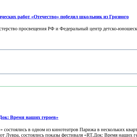
дческих работ «Отечество» победил школьник из Грозного
терство просвещения РФ и Федеральный центр детско-юношеског
ок: Время наших героев»
 состоялись в одном из кинотеатров Парижа в нескольких кварт
лах от Лувра, состоялись показы фестиваля «RT.Док: Время наших