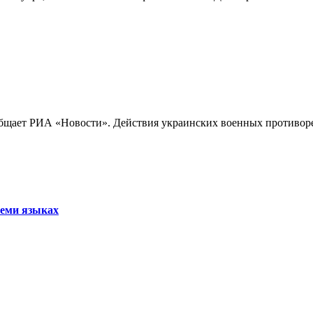
бщает РИА «Новости». Действия украинских военных противореч
семи языках