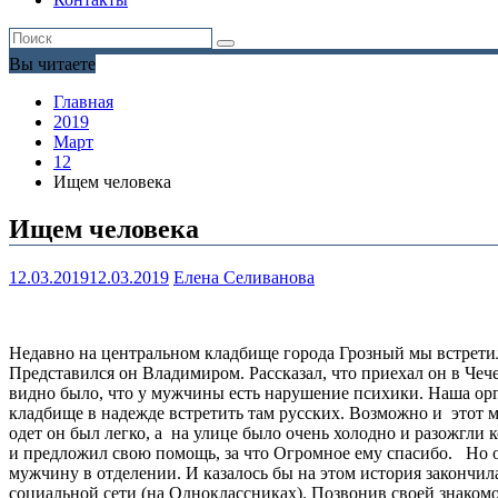
Вы читаете
Главная
2019
Март
12
Ищем человека
Ищем человека
12.03.2019
12.03.2019
Елена Селиванова
Недавно на центральном кладбище города Грозный мы встретили
Представился он Владимиром. Рассказал, что приехал он в Чеч
видно было, что у мужчины есть нарушение психики. Наша орга
кладбище в надежде встретить там русских. Возможно и этот 
одет он был легко, а на улице было очень холодно и разожгли
и предложил свою помощь, за что Огромное ему спасибо. Но о
мужчину в отделении. И казалось бы на этом история закончил
социальной сети (на Одноклассниках). Позвонив своей знакомо