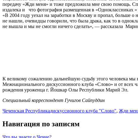
передачу «Жди меня» и тоже предложила мне свою помощь. Спу
издалека и что фотография размещенная в «Одноклассниках » н
«В 2004 году уехал на заработки в Москву и пропал, больше о н
не нашли, очевидцы говорили, что была драка, как то в однок
не вышла и мы не смогли ничего сделать», — рассказала Мари
К великому сожалению дальнейшую судьбу этого человека мы н
Межнационального дискуссионного клуба «Слово» и от всех ч
рождения уроженца г. Йошкар Олы Республики Марий Эл.
Специальный корреспондент Гучигов Сайпуддин
Чеченская Республика
дискуссионного клуба "Слово"
,
Жди мен
Навигация по записям
Что вы знаете о Чечне?