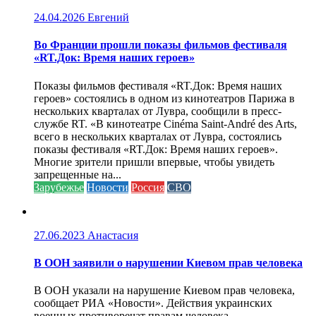
24.04.2026
Евгений
Во Франции прошли показы фильмов фестиваля
«RT.Док: Время наших героев»
Показы фильмов фестиваля «RT.Док: Время наших
героев» состоялись в одном из кинотеатров Парижа в
нескольких кварталах от Лувра, сообщили в пресс-
службе RT. «В кинотеатре Cinéma Saint-André des Arts,
всего в нескольких кварталах от Лувра, состоялись
показы фестиваля «RT.Док: Время наших героев».
Многие зрители пришли впервые, чтобы увидеть
запрещенные на...
Зарубежье
Новости
Россия
СВО
27.06.2023
Анастасия
В ООН заявили о нарушении Киевом прав человека
В ООН указали на нарушение Киевом прав человека,
сообщает РИА «Новости». Действия украинских
военных противоречат правам человека...