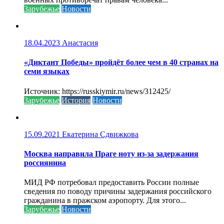
Зарубежье
Новости
18.04.2023
Анастасия
«Диктант Победы» пройдёт более чем в 40 странах на
семи языках
Источник: https://russkiymir.ru/news/312425/
Зарубежье
История
Новости
15.09.2021
Екатерина Сдвижкова
Москва направила Праге ноту из-за задержания
россиянина
МИД РФ потребовал предоставить России полные
сведения по поводу причины задержания российского
гражданина в пражском аэропорту. Для этого...
Зарубежье
Новости