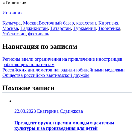
«Тишинка».
Источник
Культура
,
Москва
Восточный базар
,
казахстан
,
Киргизия
,
Москва
,
Таджикистан
,
Татарстан
,
Туркмения
,
Тюбетейка
,
Узбекистан
,
фестиваль
Навигация по записям
Регионы ввели ограничения на привлечение иностранцев,
работающих по патентам
Российских дипломатов наградили юбилейными медалями
Общества российско-вьетнамской дружбы
Похожие записи
22.03.2023
Екатерина Сдвижкова
Президент вручил премии молодым деятелям
культуры и за произведения для детей