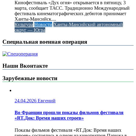
Кинофестиваль «Дух огня» открывается в пятницу, 3
марта, сообщает ТАСС. Традиционно Международный
фестиваль кинематографических дебютов принимает
Ханты-Мансийск....
Культура
Новости
Ханты-Мансийский автономный
округ — Югра
Специальная военная операция
Наши Вконтакте
Зарубежные новости
24.04.2026
Евгений
Во Франции прошли показы фильмов фестиваля
«RT.Док: Время наших героев»
Показы фильмов фестиваля «RT.Док: Время наших
героев» состоялись в одном из кинотеатров Парижа в