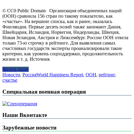
© СС0 Public Domain Организация объединенных наций
(ООН) сравнила 156 стран по такому показателю, как
«счастье». На вершине списка, как и ранее, оказалась
Финляндия. Первые десять позий также занимают Дания,
Швейцария, Исландия, Норвегия, Нидерланды, Швеция,
Новая Зеландия, Австрия и Люксембург. России ООН отвела
только 73-ю строчку в рейтинге. Для выявления самых
счастливых государств эксперты проанализировали такие
критерии, как уровень соцподдержки, продолжительность
жизни и т. д. Источник
Читать далее
Новости
,
Россия
World Happiness Report
,
ООН
,
рейтинг
,
счастье
Специальная военная операция
Наши Вконтакте
Зарубежные новости