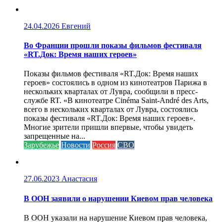
24.04.2026
Евгений
Во Франции прошли показы фильмов фестиваля
«RT.Док: Время наших героев»
Показы фильмов фестиваля «RT.Док: Время наших
героев» состоялись в одном из кинотеатров Парижа в
нескольких кварталах от Лувра, сообщили в пресс-
службе RT. «В кинотеатре Cinéma Saint-André des Arts,
всего в нескольких кварталах от Лувра, состоялись
показы фестиваля «RT.Док: Время наших героев».
Многие зрители пришли впервые, чтобы увидеть
запрещенные на...
Зарубежье
Новости
Россия
СВО
27.06.2023
Анастасия
В ООН заявили о нарушении Киевом прав человека
В ООН указали на нарушение Киевом прав человека,