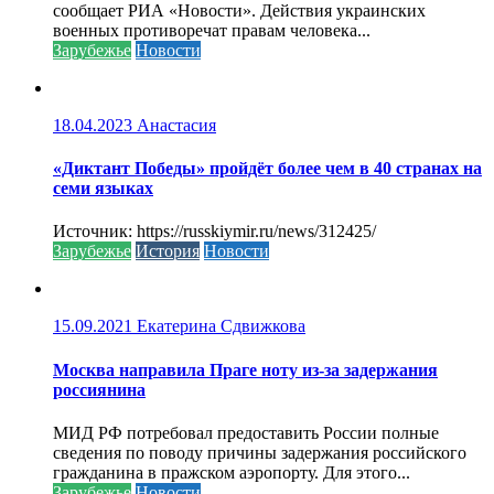
сообщает РИА «Новости». Действия украинских
военных противоречат правам человека...
Зарубежье
Новости
18.04.2023
Анастасия
«Диктант Победы» пройдёт более чем в 40 странах на
семи языках
Источник: https://russkiymir.ru/news/312425/
Зарубежье
История
Новости
15.09.2021
Екатерина Сдвижкова
Москва направила Праге ноту из-за задержания
россиянина
МИД РФ потребовал предоставить России полные
сведения по поводу причины задержания российского
гражданина в пражском аэропорту. Для этого...
Зарубежье
Новости