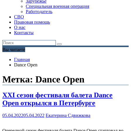
Зарубежье
Специальная военная операция
Работодатель
СВО
Правовая помощь
О нас
Контакты
Вы читаете
Главная
Dance Open
Метка:
Dance Open
XXI сезон фестиваля балета Dance
Open открылся в Петербурге
05.04.2022
05.04.2022
Екатерина Сдвижкова
Очередной сезон фестиваля балета Dance Open стартовал во