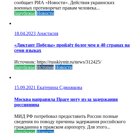
сообщает РИА «Новости». Действия украинских
военных противоречат правам человека...
Зарубежье
Новости
18.04.2023
Анастасия
«Диктант Победы» пройдёт более чем в 40 странах на
семи языках
Источник: https://russkiymir.ru/news/312425/
Зарубежье
История
Новости
15.09.2021
Екатерина Сдвижкова
Москва направила Праге ноту из-за задержания
россиянина
МИД РФ потребовал предоставить России полные
сведения по поводу причины задержания российского
гражданина в пражском аэропорту. Для этого...
Зарубежье
Новости