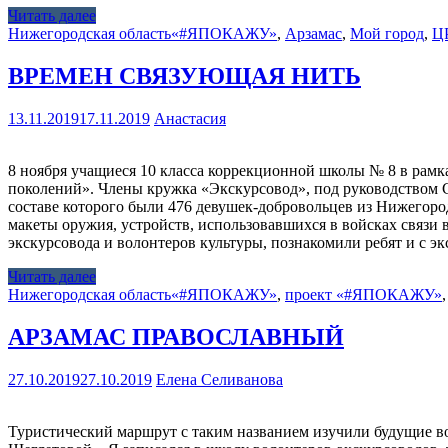
Читать далее
Нижегородская область
«#ЯПОКАЖУ»
,
Арзамас
,
Мой город
,
Ц
ВРЕМЕН СВЯЗУЮЩАЯ НИТЬ
13.11.2019
17.11.2019
Анастасия
8 ноября учащиеся 10 класса коррекционной школы № 8 в рам
поколений». Члены кружка «Экскурсовод», под руководством С
составе которого были 476 девушек-добровольцев из Нижегоро
макеты оружия, устройств, использовавшихся в войсках связ
экскурсовода и волонтеров культуры, познакомили ребят и с 
Читать далее
Нижегородская область
«#ЯПОКАЖУ»
,
проект «#ЯПОКАЖУ»
АРЗАМАС ПРАВОСЛАВНЫЙ
27.10.2019
27.10.2019
Елена Селиванова
Туристический маршрут с таким названием изучили будущие в