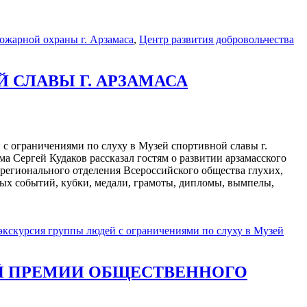
ожарной охраны г. Арзамаса
,
Центр развития добровольчества
 СЛАВЫ Г. АРЗАМАСА
с ограничениями по слуху в Музей спортивной славы г.
а Сергей Кудаков рассказал гостям о развитии арзамасского
 регионального отделения Всероссийского общества глухих,
ых событий, кубки, медали, грамоты, дипломы, вымпелы,
экскурсия группы людей с ограничениями по слуху в Музей
ОЙ ПРЕМИИ ОБЩЕСТВЕННОГО