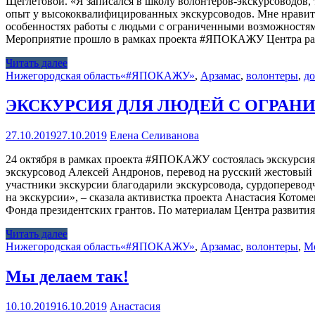
Щеглетовой. «Я записался в школу волонтеров-экскурсоводов, 
опыт у высококвалифицированных экскурсоводов. Мне нравится
особенностях работы с людьми с ограниченными возможностями
Мероприятие прошло в рамках проекта #ЯПОКАЖУ Центра ра
Читать далее
Нижегородская область
«#ЯПОКАЖУ»
,
Арзамас
,
волонтеры
,
д
ЭКСКУРСИЯ ДЛЯ ЛЮДЕЙ С ОГРАН
27.10.2019
27.10.2019
Елена Селиванова
24 октября в рамках проекта #ЯПОКАЖУ состоялась экскурсия 
экскурсовод Алексей Андронов, перевод на русский жестовый
участники экскурсии благодарили экскурсовода, сурдопереводч
на экскурсии», – сказала активистка проекта Анастасия Кото
Фонда президентских грантов. По материалам Центра развити
Читать далее
Нижегородская область
«#ЯПОКАЖУ»
,
Арзамас
,
волонтеры
,
М
Мы делаем так!
10.10.2019
16.10.2019
Анастасия