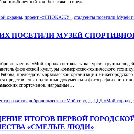
 конно-бочечный ход. Без всякого вреда…
ной охраны
,
проект «#ЯПОКАЖУ»
,
стадуенты посетили Музей п
ИХ ПОСЕТИЛИ МУЗЕЙ СПОРТИВНОЙ
ровольчества «Мой город» состоялась экскурсия группы людей 
ватель физической культуры коммерческо-технического техникум
 Рябова, председатель арзамасской организации Нижегородского
узея представлены подлинные документы и фотографии спортивн
замасских спортсменов, наградные…
нтр развития добровольчества «Мой город»
,
ЦРД «Мой город»
,
ДЕНИЕ ИТОГОВ ПЕРВОЙ ГОРОДСК
ЧЕСТВА «СМЕЛЫЕ ЛЮДИ»