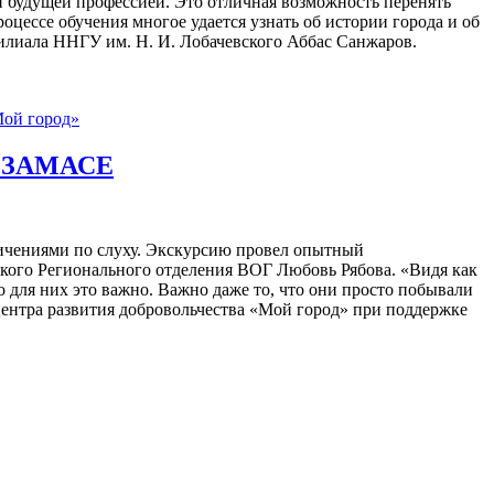
ей будущей профессией. Это отличная возможность перенять
цессе обучения многое удается узнать об истории города и об
филиала ННГУ им. Н. И. Лобачевского Аббас Санжаров.
ой город»
РЗАМАСЕ
ничениями по слуху. Экскурсию провел опытный
ского Регионального отделения ВОГ Любовь Рябова. «Видя как
о для них это важно. Важно даже то, что они просто побывали
ентра развития добровольчества «Мой город» при поддержке