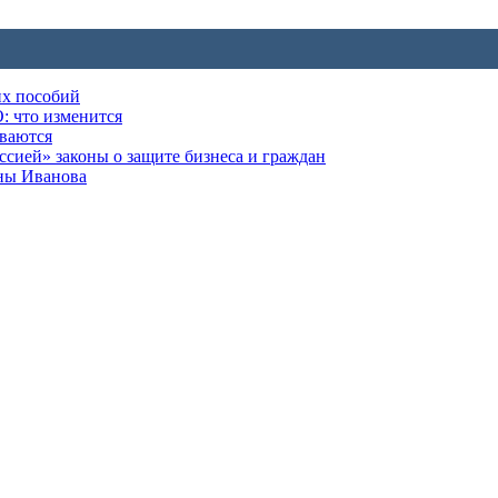
их пособий
: что изменится
ываются
ией» законы о защите бизнеса и граждан
оны Иванова