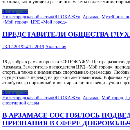
техники, так и увидели различные макеты и даже миниатюрный
Читать далее
Нижегородская область
«#ЯПОКАЖУ»
,
Арзамас
,
Музей пожар
«Мой город»
,
ЦРД «Мой город»
ПРЕДСТАВИТЕЛИ ОБЩЕСТВА ГЛУХ
23.12.2019
24.12.2019
Анастасия
18 декабря в рамках проекта «#ЯПОКАЖУ» Центра развития доб
Арзамаса. Заместитель председателя ЦРД «Мой город», препода
спорта, а также о знаменитых спортсменах-арзамасцах. Любовь
осуществляла перевод на русский жестовый язык. В фондах м
атрибутика, спортивный инвентарь и личные вещи лучших ар
Читать далее
Нижегородская область
«#ЯПОКАЖУ»
,
Арзамас
,
Мой город
,
Це
спортивной славы
В АРЗАМАСЕ СОСТОЯЛОСЬ ПОДВЕ
ПРИЗНАНИЯ В СФЕРЕ ДОБРОВОЛЬ