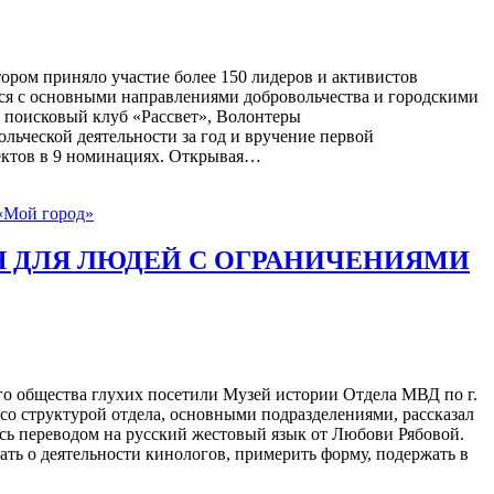
ром приняло участие более 150 лидеров и активистов
ся с основными направлениями добровольчества и городскими
 поисковый клуб «Рассвет», Волонтеры
ьческой деятельности за год и вручение первой
оектов в 9 номинациях. Открывая…
«Мой город»
ИЯ ДЛЯ ЛЮДЕЙ С ОГРАНИЧЕНИЯМИ
го общества глухих посетили Музей истории Отдела МВД по г.
со структурой отдела, основными подразделениями, рассказал
сь переводом на русский жестовый язык от Любови Рябовой.
ать о деятельности кинологов, примерить форму, подержать в