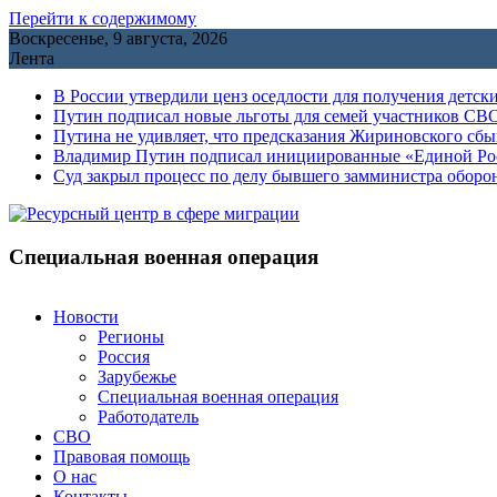
Перейти к содержимому
Воскресенье, 9 августа, 2026
Лента
В России утвердили ценз оседлости для получения детск
Путин подписал новые льготы для семей участников СВО
Путина не удивляет, что предсказания Жириновского сб
Владимир Путин подписал инициированные «Единой Росс
Cуд закрыл процесс по делу бывшего замминистра обор
Специальная военная операция
Новости
Регионы
Россия
Зарубежье
Специальная военная операция
Работодатель
СВО
Правовая помощь
О нас
Контакты