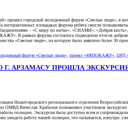
ный» прошел городской молодежный форум «Смелые люди», в кото
На интерактивных площадках форума ребята смогли познакомить
бъединениями – «С миру по нитке», «СНАМИ», «Добрая кисть»,
АЖУ». В рамках форума состоялось подведение итогов добровол
ьчества «Смелые люди», на которую было заявлено более 30 пр
олодежный форум «Смелые люди»
,
проект «#ЯПОКАЖУ»
,
ЦРД 
О Г. АРЗАМАСУ ПРОШЛА ЭКСКУРС
низации Нижегородского регионального отделения Всероссийско
при ОМВД Вячеслав Храбалов познакомил участников экскурсии 
 работы полиции. Экскурсия была доступна всем и сопровождала
во увидеть работу нашей полиции, что называется, изнутри: узн