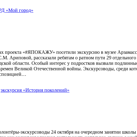
РД «Мой город»
ках проекта «#ЯПОКАЖУ» посетили экскурсию в музее Арзамасс
.М. Ариповой, рассказали ребятам о ратном пути 29 отдельного
дской области. Особый интерес у подростков вызвали подлинны
и времен Великой Отечественной войны. Экскурсоводы, среди к
экспозицией…
,
экскурсия «История поколений»
олонтёры-экскурсоводы 24 октября на очередном занятии школы