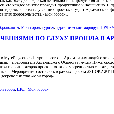
так как экскурсоводческая деятельность напрямую связана с мо
, что каждое занятие проходит продуктивно и насыщенно. В про
 здоровья», – сказал участник проекта, студент Арзамасского 
звития добровольчества «Мой город»…
обровольцы
,
Мой город
,
туризм
,
туристический маршрут
,
ЦРД «М
ИЧЕНИЯМИ ПО СЛУХУ ПРОШЛА В А
в Музей русского Патриаршества г. Арзамаса для людей с огра
 язык – председатель Арзамасского Общества глухих Нижегород
ика и организаторов проекта, можно с уверенностью сказать, чт
менкова. Мероприятие состоялось в рамках проекта #ЯПОКАЖУ Ц
я добровольчества «Мой город»
ой город
,
ЦРД «Мой город»