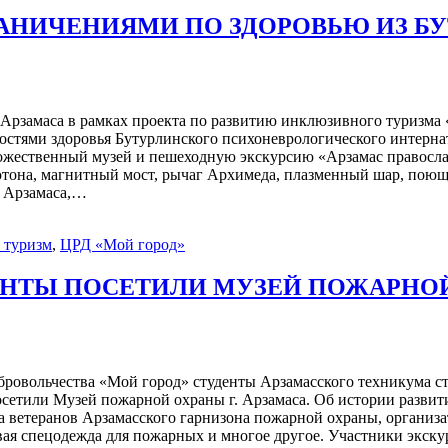
РАНИЧЕНИЯМИ ПО ЗДОРОВЬЮ ИЗ Б
 Арзамаса в рамках проекта по развитию инклюзивного туризм
остями здоровья Бутурлинского психоневрологического интерна
ожественный музей и пешеходную экскурсию «Арзамас правосла
ютона, магнитный мост, рычаг Архимеда, плазменный шар, поющ
и Арзамаса,…
 туризм
,
ЦРД «Мой город»
ЕНТЫ ПОСЕТИЛИ МУЗЕЙ ПОЖАРНО
ровольчества «Мой город» студенты Арзамасского техникума ст
етили Музей пожарной охраны г. Арзамаса. Об истории развит
 ветеранов Арзамасского гарнизона пожарной охраны, организат
евая спецодежда для пожарных и многое другое. Участники экск