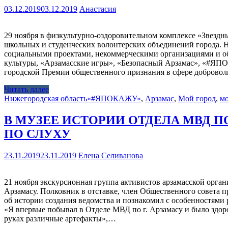
03.12.2019
03.12.2019
Анастасия
29 ноября в физкультурно-оздоровительном комплексе «Звезд
школьных и студенческих волонтерских объединений города. 
социальными проектами, некоммерческими организациями и о
культуры, «Арзамасские игры», «Безопасный Арзамас», «#ЯПОК
городской Премии общественного признания в сфере добровол
Читать далее
Нижегородская область
«#ЯПОКАЖУ»
,
Арзамас
,
Мой город
,
м
В МУЗЕЕ ИСТОРИИ ОТДЕЛА МВД П
ПО СЛУХУ
23.11.2019
23.11.2019
Елена Селиванова
21 ноября экскурсионная группа активистов арзамасской орга
Арзамасу. Полковник в отставке, член Общественного совета 
об истории создания ведомства и познакомил с особенностями
«Я впервые побывал в Отделе МВД по г. Арзамасу и было здоро
руках различные артефакты»,…