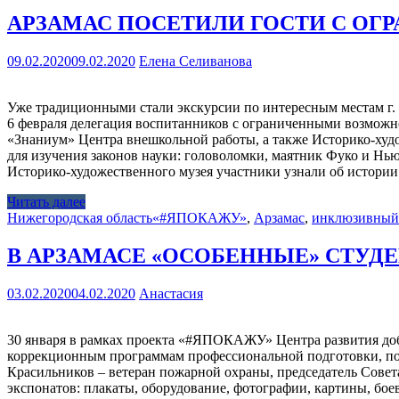
АРЗАМАС ПОСЕТИЛИ ГОСТИ С ОГ
09.02.2020
09.02.2020
Елена Селиванова
Уже традиционными стали экскурсии по интересным местам г.
6 февраля делегация воспитанников с ограниченными возможн
«Знаниум» Центра внешкольной работы, а также Историко-худ
для изучения законов науки: головоломки, маятник Фуко и Нь
Историко-художественного музея участники узнали об истори
Читать далее
Нижегородская область
«#ЯПОКАЖУ»
,
Арзамас
,
инклюзивный
В АРЗАМАСЕ «ОСОБЕННЫЕ» СТУД
03.02.2020
04.02.2020
Анастасия
30 января в рамках проекта «#ЯПОКАЖУ» Центра развития доб
коррекционным программам профессиональной подготовки, пос
Красильников – ветеран пожарной охраны, председатель Совета
экспонатов: плакаты, оборудование, фотографии, картины, бо