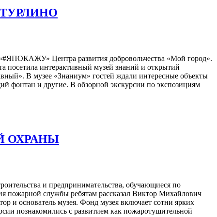
УТУРЛИНО
а «#ЯПОКАЖУ» Центра развития добровольчества «Мой город».
та посетила интерактивный музей знаний и открытий
вный». В музее «Знаниум» гостей ждали интересные объекты
ий фонтан и другие. В обзорной экскурсии по экспозициям
Й ОХРАНЫ
роительства и предпринимательства, обучающиеся по
ия пожарной службы ребятам рассказал Виктор Михайлович
ор и основатель музея. Фонд музея включает сотни ярких
урсии познакомились с развитием как пожаротушительной