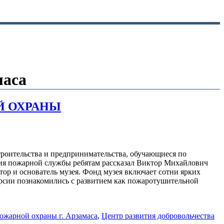
маса
Й ОХРАНЫ
роительства и предпринимательства, обучающиеся по
ия пожарной службы ребятам рассказал Виктор Михайлович
ор и основатель музея. Фонд музея включает сотни ярких
урсии познакомились с развитием как пожаротушительной
ожарной охраны г. Арзамаса
,
Центр развития добровольчества