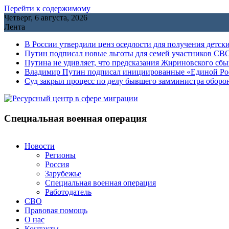
Перейти к содержимому
Четверг, 6 августа, 2026
Лента
В России утвердили ценз оседлости для получения детск
Путин подписал новые льготы для семей участников СВО
Путина не удивляет, что предсказания Жириновского сб
Владимир Путин подписал инициированные «Единой Росс
Cуд закрыл процесс по делу бывшего замминистра обор
Специальная военная операция
Новости
Регионы
Россия
Зарубежье
Специальная военная операция
Работодатель
СВО
Правовая помощь
О нас
Контакты