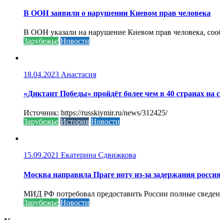
В ООН заявили о нарушении Киевом прав человека
В ООН указали на нарушение Киевом прав человека, соо
Зарубежье
Новости
18.04.2023
Анастасия
«Диктант Победы» пройдёт более чем в 40 странах на 
Источник: https://russkiymir.ru/news/312425/
Зарубежье
История
Новости
15.09.2021
Екатерина Сдвижкова
Москва направила Праге ноту из-за задержания росси
МИД РФ потребовал предоставить России полные сведени
Зарубежье
Новости