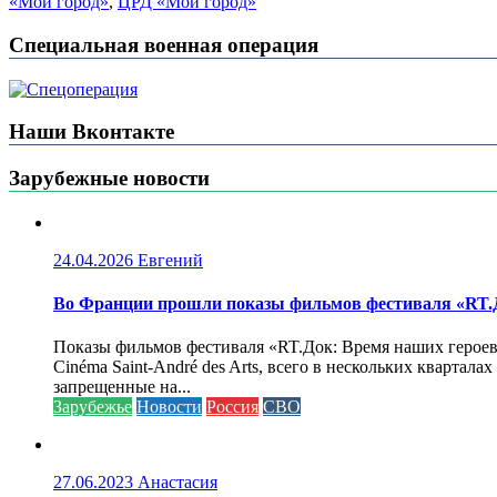
«Мой город»
,
ЦРД «Мой город»
Специальная военная операция
Наши Вконтакте
Зарубежные новости
24.04.2026
Евгений
Во Франции прошли показы фильмов фестиваля «RT.Д
Показы фильмов фестиваля «RT.Док: Время наших героев»
Cinéma Saint-André des Arts, всего в нескольких кварта
запрещенные на...
Зарубежье
Новости
Россия
СВО
27.06.2023
Анастасия