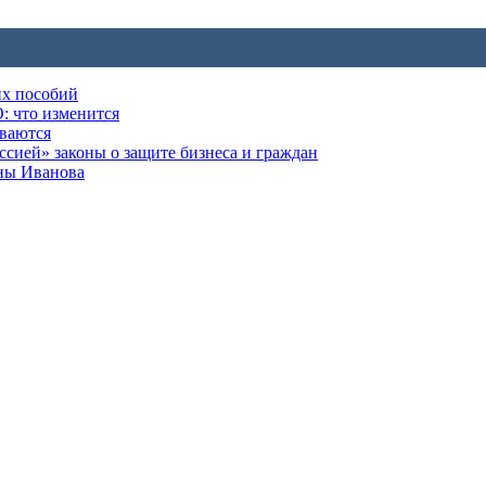
их пособий
: что изменится
ываются
ией» законы о защите бизнеса и граждан
оны Иванова