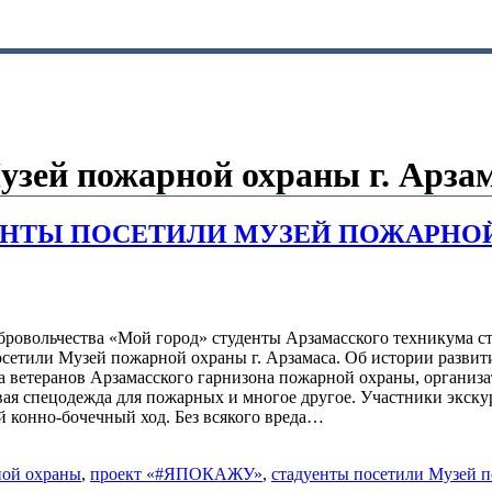
узей пожарной охраны г. Арза
ЕНТЫ ПОСЕТИЛИ МУЗЕЙ ПОЖАРНО
ровольчества «Мой город» студенты Арзамасского техникума ст
етили Музей пожарной охраны г. Арзамаса. Об истории развит
 ветеранов Арзамасского гарнизона пожарной охраны, организат
евая спецодежда для пожарных и многое другое. Участники экск
 конно-бочечный ход. Без всякого вреда…
ной охраны
,
проект «#ЯПОКАЖУ»
,
стадуенты посетили Музей п