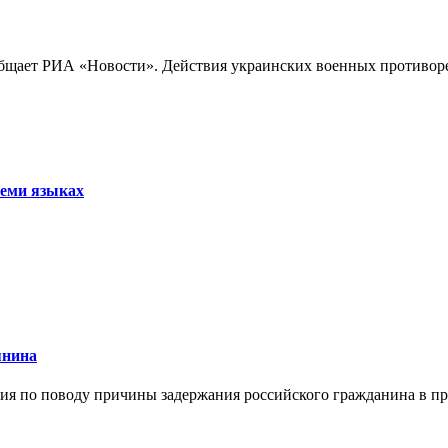
бщает РИА «Новости». Действия украинских военных противореч
семи языках
янина
я по поводу причины задержания российского гражданина в праж