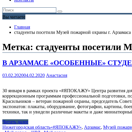
Вы читаете
Главная
стадуенты посетили Музей пожарной охраны г. Арзамаса
Метка:
стадуенты посетили М
В АРЗАМАСЕ «ОСОБЕННЫЕ» СТУД
03.02.2020
04.02.2020
Анастасия
30 января в рамках проекта «#ЯПОКАЖУ» Центра развития доб
коррекционным программам профессиональной подготовки, пос
Красильников – ветеран пожарной охраны, председатель Совета
экспонатов: плакаты, оборудование, фотографии, картины, бо
техники, так и увидели различные макеты и даже миниатюрный
Читать далее
Нижегородская область
«#ЯПОКАЖУ»
,
Арзамас
,
Музей пожар