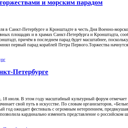
 торжествами и морским парадом
 в Санкт-Петербурге и Кронштадте в честь Дня Военно-морского
лавных площадях и в храмах Санкт-Петербурга и Кронштадта, со
штадт, причём в последнем парад будет масштабнее, поскольку н
ринял первый парад кораблей Петра Первого.Торжества начнутс
ург
нкт-Петербурге
, 18 июля. В этом году масштабный культурный форум отмечает 
 начинает свой путь в искусстве. По словам организаторов, «Бе
дый год ожидает фестиваль с огромным нетерпением, предвкушая
 позволила кардинально изменить представление о российском 