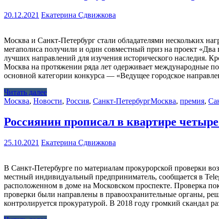
20.12.2021
Екатерина Сдвижкова
Москва и Санкт-Петербург стали обладателями нескольких на
мегаполиса получили и один совместный приз на проект «Два 
лучших направлений для изучения исторического наследия. К
Москва на протяжении ряда лет одерживает международные поб
основной категории конкурса — «Ведущее городское направл
Читать далее
Москва
,
Новости
,
Россия
,
Санкт-Петербург
Москва
,
премия
,
Са
Россиянин прописал в квартире четыр
25.10.2021
Екатерина Сдвижкова
В Санкт-Петербурге по материалам прокурорской проверки воз
местный индивидуальный предприниматель, сообщается в Tele
расположенном в доме на Московском проспекте. Проверка пок
проверки были направлены в правоохранительные органы, реш
контролируется прокуратурой. В 2018 году громкий скандал р