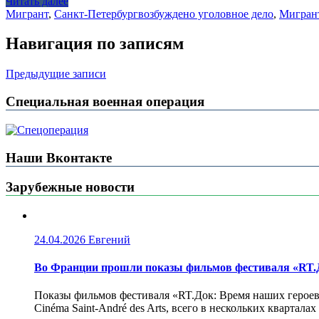
Читать далее
Мигрант
,
Санкт-Петербург
возбуждено уголовное дело
,
Мигран
Навигация по записям
Предыдущие записи
Специальная военная операция
Наши Вконтакте
Зарубежные новости
24.04.2026
Евгений
Во Франции прошли показы фильмов фестиваля «RT.Д
Показы фильмов фестиваля «RT.Док: Время наших героев»
Cinéma Saint-André des Arts, всего в нескольких кварта