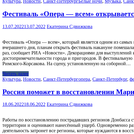
Культура
,
Новости
,
Санкт-Петербург
Белые ночи
,
Музыка
,
Санк
Фестиваль «Опера — всем» открываетс
13.07.2022
13.07.2022
Екатерина Сдвижкова
Фестиваль «Опера — всем», который является одним из самых 
вчерашнего дня, планам открыть фестиваль накануне помешала
раз, сообщает РИА «Новости». Декорациями для выступлений 
достопримечательности города и пригородов. В фестивальную
Римского-Корсакова. На сцену, установленную на соборной…
Читать далее
Культура
,
Новости
,
Санкт-Петербург
опера
,
Санкт-Петербург
,
ф
Россия поможет в восстановлении Мар
18.06.2022
18.06.2022
Екатерина Сдвижкова
Работы по восстановлению пострадавших регионов Донбасса с
территории и оценивают нанесённый ущерб. Одновременно разр
деятельность затронет все регионы, которые нуждаются в вос