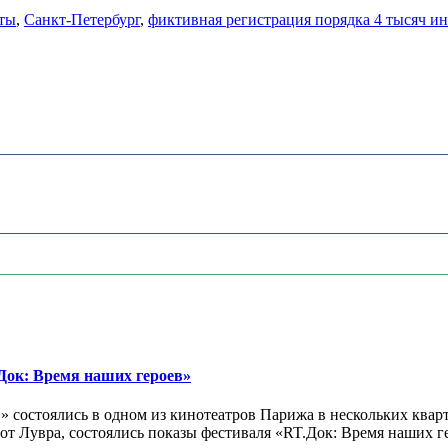
ты
,
Санкт-Петербург
,
фиктивная регистрация порядка 4 тысяч и
ок: Время наших героев»
 состоялись в одном из кинотеатров Парижа в нескольких кварт
лах от Лувра, состоялись показы фестиваля «RT.Док: Время наших