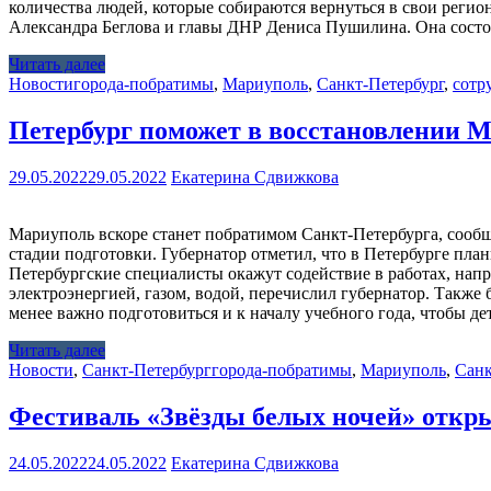
количества людей, которые собираются вернуться в свои реги
Александра Беглова и главы ДНР Дениса Пушилина. Она состо
Читать далее
Новости
города-побратимы
,
Мариуполь
,
Санкт-Петербург
,
сотр
Петербург поможет в восстановлении 
29.05.2022
29.05.2022
Екатерина Сдвижкова
Мариуполь вскоре станет побратимом Санкт-Петербурга, сообщ
стадии подготовки. Губернатор отметил, что в Петербурге пл
Петербургские специалисты окажут содействие в работах, нап
электроэнергией, газом, водой, перечислил губернатор. Также 
менее важно подготовиться и к началу учебного года, чтобы д
Читать далее
Новости
,
Санкт-Петербург
города-побратимы
,
Мариуполь
,
Санк
Фестиваль «Звёзды белых ночей» откры
24.05.2022
24.05.2022
Екатерина Сдвижкова