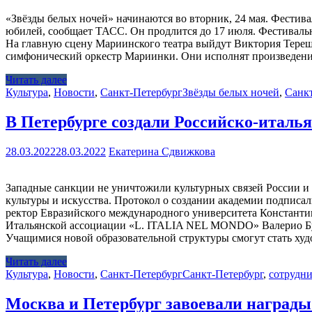
«Звёзды белых ночей» начинаются во вторник, 24 мая. Фестива
юбилей, сообщает ТАСС. Он продлится до 17 июля. Фестиваль
На главную сцену Мариинского театра выйдут Виктория Терешк
симфонический оркестр Мариинки. Они исполнят произведения
Читать далее
Культура
,
Новости
,
Санкт-Петербург
Звёзды белых ночей
,
Санкт
В Петербурге создали Российско-италь
28.03.2022
28.03.2022
Екатерина Сдвижкова
Западные санкции не уничтожили культурных связей России и 
культуры и искусства. Протокол о создании академии подписал
ректор Евразийского международного университета Константин
Итальянской ассоциации «L. ITALIA NEL MONDO» Валерио Бусс
Учащимися новой образовательной структуры смогут стать х
Читать далее
Культура
,
Новости
,
Санкт-Петербург
Санкт-Петербург
,
сотрудни
Москва и Петербург завоевали награды