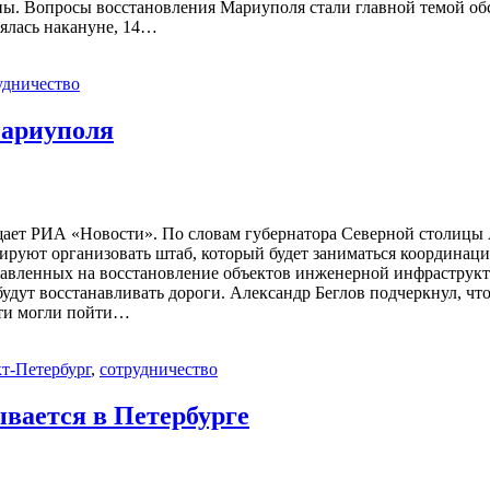
оны. Вопросы восстановления Мариуполя стали главной темой об
ялась накануне, 14…
удничество
Мариуполя
ает РИА «Новости». По словам губернатора Северной столицы А
анируют организовать штаб, который будет заниматься координац
равленных на восстановление объектов инженерной инфраструкту
будут восстанавливать дороги. Александр Беглов подчеркнул, чт
ети могли пойти…
т-Петербург
,
сотрудничество
вается в Петербурге