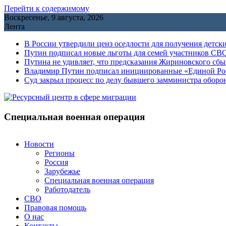
Перейти к содержимому
Воскресенье, 9 августа, 2026
Лента
В России утвердили ценз оседлости для получения детск
Путин подписал новые льготы для семей участников СВО
Путина не удивляет, что предсказания Жириновского сб
Владимир Путин подписал инициированные «Единой Росс
Cуд закрыл процесс по делу бывшего замминистра обор
Специальная военная операция
Новости
Регионы
Россия
Зарубежье
Специальная военная операция
Работодатель
СВО
Правовая помощь
О нас
Контакты