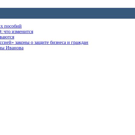
их пособий
: что изменится
ываются
ией» законы о защите бизнеса и граждан
оны Иванова