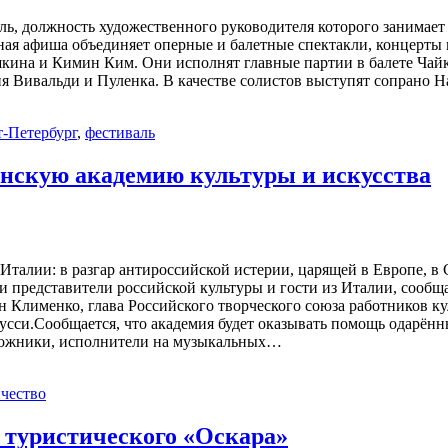
ль, должность художественного руководителя которого занимает 
ная афиша объединяет оперные и балетные спектакли, концерты
ина и Кимин Ким. Они исполнят главные партии в балете Чайко
 Вивальди и Пуленка. В качестве солистов выступят сопрано Н
-Петербург
,
фестиваль
янскую академию культуры и искусства
Италии: в разгар антироссийской истерии, царящей в Европе, 
и представители российской культуры и гости из Италии, сообщ
 Клименко, глава Российского творческого союза работников к
и.Сообщается, что академия будет оказывать помощь одарённым
удожники, исполнители на музыкальных…
чество
 туристического «Оскара»