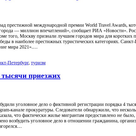
град престижной международной премии World Travel Awards, к
города — миллион впечатлений», сообщает РИА «Новости». Росс
роме того, Москву признали лучшим городов мира для коротких
еды в наиболее престижных туристических категориях. Санкт-П
ение мира 2021».…
нкт-Петербург
,
туризм
е тысячи приезжих
будили уголовное дело о фиктивной регистрации порядка 4 тыся
gram-канале прокуратуры. Следователи обнаружили, что нескол
азала, что фактически жилье мигрантам предоставлено не было,
ено возбудить уголовное дело в отношении гражданина, орган
азгорелся…