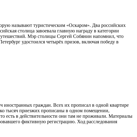
оторую называют туристическим «Оскаром». Два российских
ийская столица завоевала главную награду в категории
 путешествий. Мэр столицы Сергей Собянин напомнил, что
етербург удостоился четырёх призов, включая победу в
ч иностранных граждан. Всех их прописал в одной квартире
ько тысяч приезжих прописаны в одном помещении,
 то есть в действительности они там не проживали. Материалы
изовавшего фиктивную регистрацию. Ход расследования