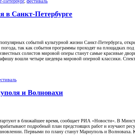
т-Петербург
,
фестиваль
я в Санкт-Петербурге
популярных событий культурной жизни Санкт-Петербурга, открыв
 погода, так как события программы проходят на площадках по
известных солистов мировой оперы станут самые красивые двор
 афишу вошли четыре шедевра мировой оперной классики. Спект
естиваль
иуполя и Волновахи
тартуют в ближайшее время, сообщает РИА «Новости». В Минст
абатывают подробный план предстоящих работ и изучают ресурс
становлении. Первыми по плану станут Мариуполь и Волноваха. 