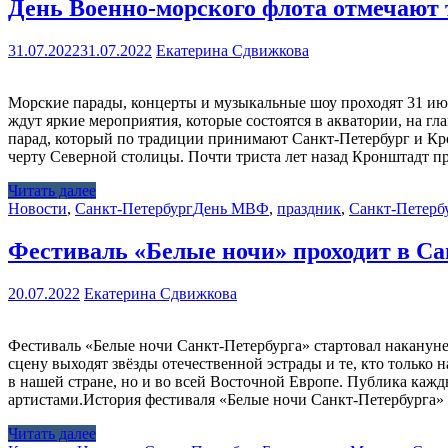
День Военно-морского флота отмечают
31.07.2022
31.07.2022
Екатерина Сдвижкова
Морские парады, концерты и музыкальные шоу проходят 31 июля
ждут яркие мероприятия, которые состоятся в акватории, на г
парад, который по традиции принимают Санкт-Петербург и Крон
черту Северной столицы. Почти триста лет назад Кронштадт п
Читать далее
Новости
,
Санкт-Петербург
День МВФ
,
праздник
,
Санкт-Петерб
Фестиваль «Белые ночи» проходит в Са
20.07.2022
Екатерина Сдвижкова
Фестиваль «Белые ночи Санкт-Петербурга» стартовал накануне
сцену выходят звёзды отечественной эстрады и те, кто только
в нашей стране, но и во всей Восточной Европе. Публика каж
артистами.История фестиваля «Белые ночи Санкт-Петербурга»
Читать далее