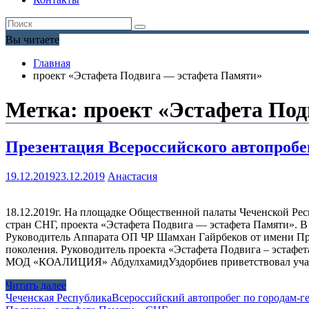
Вы читаете
Главная
проект «Эстафета Подвига — эстафета Памяти»
Метка:
проект «Эстафета По
Презентация Всероссийского автопробе
19.12.2019
23.12.2019
Анастасия
18.12.2019г. На площадке Общественной палаты Чеченской Рес
стран СНГ, проекта «Эстафета Подвига — эстафета Памяти». В
Руководитель Аппарата ОП ЧР Шамхан Гайрбеков от имени Пре
поколения. Руководитель проекта «Эстафета Подвига – эстафе
МОД «КОАЛИЦИЯ» АбдулхамидУздорбиев приветствовал участ
Читать далее
Чеченская Республика
Всероссийский автопробег по городам-г