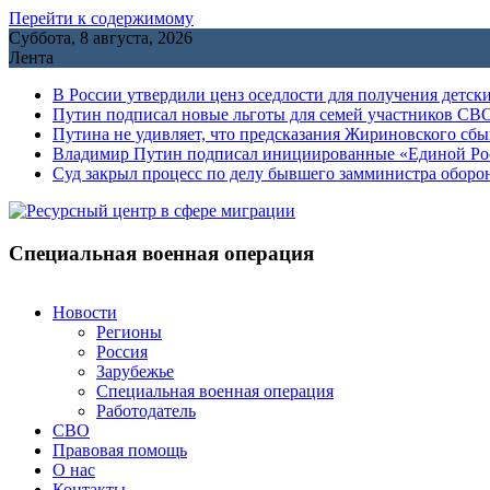
Перейти к содержимому
Суббота, 8 августа, 2026
Лента
В России утвердили ценз оседлости для получения детск
Путин подписал новые льготы для семей участников СВО
Путина не удивляет, что предсказания Жириновского сб
Владимир Путин подписал инициированные «Единой Росс
Cуд закрыл процесс по делу бывшего замминистра обор
Специальная военная операция
Новости
Регионы
Россия
Зарубежье
Специальная военная операция
Работодатель
СВО
Правовая помощь
О нас
Контакты