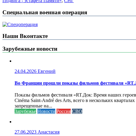
Подвига - эстафета Памяти»
,
СНГ
Специальная военная операция
Наши Вконтакте
Зарубежные новости
24.04.2026
Евгений
Во Франции прошли показы фильмов фестиваля «RT.Д
Показы фильмов фестиваля «RT.Док: Время наших героев»
Cinéma Saint-André des Arts, всего в нескольких кварта
запрещенные на...
Зарубежье
Новости
Россия
СВО
27.06.2023
Анастасия