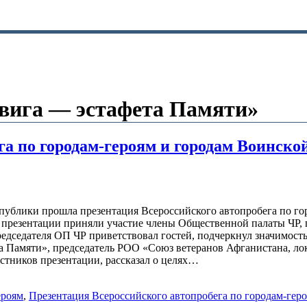
двига — эстафета Памяти»
га по городам-героям и городам Воинско
публики прошла презентация Всероссийского автопробега по го
 презентации приняли участие члены Общественной палаты ЧР, 
дседателя ОП ЧР приветствовал гостей, подчеркнул значимост
та Памяти», председатель РОО «Союз ветеранов Афганистана, л
ников презентации, рассказал о целях…
ероям
,
Презентация Всероссийского автопробега по городам-гер