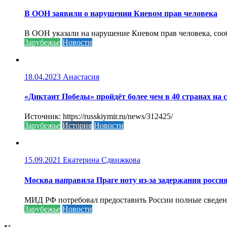
В ООН заявили о нарушении Киевом прав человека
В ООН указали на нарушение Киевом прав человека, соо
Зарубежье
Новости
18.04.2023
Анастасия
«Диктант Победы» пройдёт более чем в 40 странах на 
Источник: https://russkiymir.ru/news/312425/
Зарубежье
История
Новости
15.09.2021
Екатерина Сдвижкова
Москва направила Праге ноту из-за задержания росси
МИД РФ потребовал предоставить России полные сведени
Зарубежье
Новости