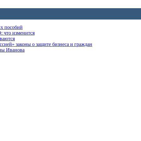
их пособий
: что изменится
ываются
ией» законы о защите бизнеса и граждан
оны Иванова