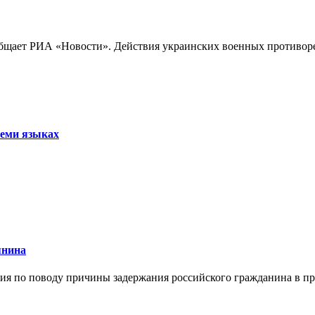
бщает РИА «Новости». Действия украинских военных противореч
семи языках
янина
я по поводу причины задержания российского гражданина в праж