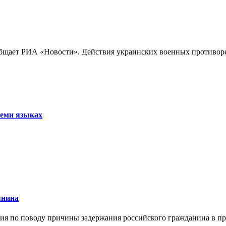
бщает РИА «Новости». Действия украинских военных противореч
семи языках
янина
я по поводу причины задержания российского гражданина в праж