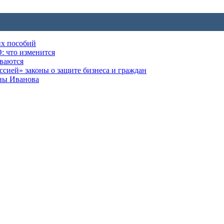
их пособий
: что изменится
ываются
ией» законы о защите бизнеса и граждан
оны Иванова