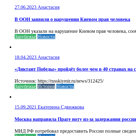
27.06.2023
Анастасия
В ООН заявили о нарушении Киевом прав человека
В ООН указали на нарушение Киевом прав человека, соо
Зарубежье
Новости
18.04.2023
Анастасия
«Диктант Победы» пройдёт более чем в 40 странах на 
Источник: https://russkiymir.ru/news/312425/
Зарубежье
История
Новости
15.09.2021
Екатерина Сдвижкова
Москва направила Праге ноту из-за задержания росси
МИД РФ потребовал предоставить России полные сведени