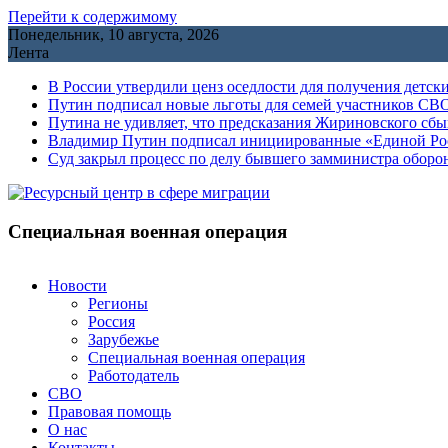
Перейти к содержимому
Понедельник, 10 августа, 2026
Лента
В России утвердили ценз оседлости для получения детск
Путин подписал новые льготы для семей участников СВО
Путина не удивляет, что предсказания Жириновского сб
Владимир Путин подписал инициированные «Единой Росс
Cуд закрыл процесс по делу бывшего замминистра обор
Специальная военная операция
Новости
Регионы
Россия
Зарубежье
Специальная военная операция
Работодатель
СВО
Правовая помощь
О нас
Контакты