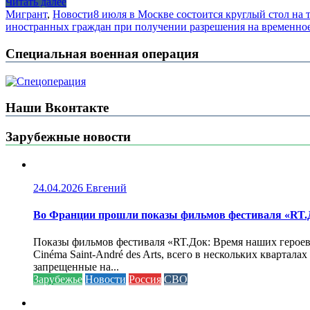
Читать далее
Мигрант
,
Новости
8 июля в Москве состоится круглый стол на
иностранных граждан при получении разрешения на временное
Специальная военная операция
Наши Вконтакте
Зарубежные новости
24.04.2026
Евгений
Во Франции прошли показы фильмов фестиваля «RT.Д
Показы фильмов фестиваля «RT.Док: Время наших героев»
Cinéma Saint-André des Arts, всего в нескольких кварта
запрещенные на...
Зарубежье
Новости
Россия
СВО