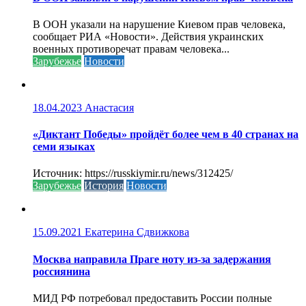
В ООН указали на нарушение Киевом прав человека,
сообщает РИА «Новости». Действия украинских
военных противоречат правам человека...
Зарубежье
Новости
18.04.2023
Анастасия
«Диктант Победы» пройдёт более чем в 40 странах на
семи языках
Источник: https://russkiymir.ru/news/312425/
Зарубежье
История
Новости
15.09.2021
Екатерина Сдвижкова
Москва направила Праге ноту из-за задержания
россиянина
МИД РФ потребовал предоставить России полные