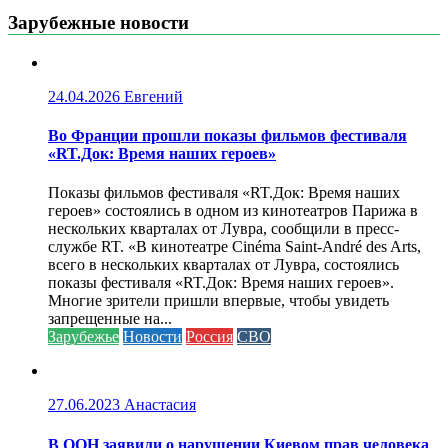
Зарубежные новости
24.04.2026
Евгений
Во Франции прошли показы фильмов фестиваля
«RT.Док: Время наших героев»
Показы фильмов фестиваля «RT.Док: Время наших
героев» состоялись в одном из кинотеатров Парижа в
нескольких кварталах от Лувра, сообщили в пресс-
службе RT. «В кинотеатре Cinéma Saint-André des Arts,
всего в нескольких кварталах от Лувра, состоялись
показы фестиваля «RT.Док: Время наших героев».
Многие зрители пришли впервые, чтобы увидеть
запрещенные на...
Зарубежье
Новости
Россия
СВО
27.06.2023
Анастасия
В ООН заявили о нарушении Киевом прав человека