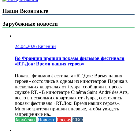
Наши Вконтакте
Зарубежные новости
24.04.2026
Евгений
Во Франции прошли показы фильмов фестиваля
«RT.Док: Время наших героев»
Показы фильмов фестиваля «RT.Док: Время наших
героев» состоялись в одном из кинотеатров Парижа в
нескольких кварталах от Лувра, сообщили в пресс-
службе RT. «В кинотеатре Cinéma Saint-André des Arts,
всего в нескольких кварталах от Лувра, состоялись
показы фестиваля «RT.Док: Время наших героев».
Многие зрители пришли впервые, чтобы увидеть
запрещенные на...
Зарубежье
Новости
Россия
СВО