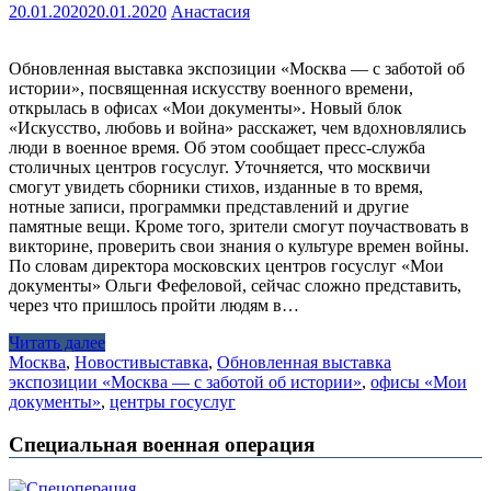
20.01.2020
20.01.2020
Анастасия
Обновленная выставка экспозиции «Москва — с заботой об
истории», посвященная искусству военного времени,
открылась в офисах «Мои документы». Новый блок
«Искусство, любовь и война» расскажет, чем вдохновлялись
люди в военное время. Об этом сообщает пресс-служба
столичных центров госуслуг. Уточняется, что москвичи
смогут увидеть сборники стихов, изданные в то время,
нотные записи, программки представлений и другие
памятные вещи. Кроме того, зрители смогут поучаствовать в
викторине, проверить свои знания о культуре времен войны.
По словам директора московских центров госуслуг «Мои
документы» Ольги Фефеловой, сейчас сложно представить,
через что пришлось пройти людям в…
Читать далее
Москва
,
Новости
выставка
,
Обновленная выставка
экспозиции «Москва — с заботой об истории»
,
офисы «Мои
документы»
,
центры госуслуг
Специальная военная операция