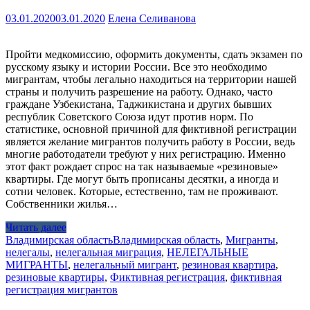
03.01.2020
03.01.2020
Елена Селиванова
Пройти медкомиссию, оформить документы, сдать экзамен по
русскому языку и истории России. Все это необходимо
мигрантам, чтобы легально находиться на территории нашей
страны и получить разрешение на работу. Однако, часто
граждане Узбекистана, Таджикистана и других бывших
республик Советского Союза идут против норм. По
статистике, основной причиной для фиктивной регистрации
является желание мигрантов получить работу в России, ведь
многие работодатели требуют у них регистрацию. Именно
этот факт рождает спрос на так называемые «резиновые»
квартиры. Где могут быть прописаны десятки, а иногда и
сотни человек. Которые, естественно, там не проживают.
Собственники жилья…
Читать далее
Владимирская область
Владимирская область
,
Мигранты
,
нелегалы
,
нелегальная миграция
,
НЕЛЕГАЛЬНЫЕ
МИГРАНТЫ
,
нелегальный мигрант
,
резиновая квартира
,
резиновые квартиры
,
Фиктивная регистрация
,
фиктивная
регистрация мигрантов