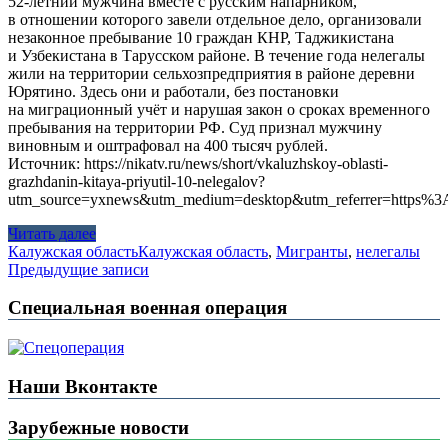
52-летний мужчина вместе с русским напарником,
в отношении которого завели отдельное дело, организовали
незаконное пребывание 10 граждан КНР, Таджикистана
и Узбекистана в Тарусском районе. В течение года нелегалы
жили на территории сельхозпредприятия в районе деревни
Юрятино. Здесь они и работали, без постановки
на миграционный учёт и нарушая закон о сроках временного
пребывания на территории РФ. Суд признал мужчину
виновным и оштрафовал на 400 тысяч рублей.
Источник: https://nikatv.ru/news/short/vkaluzhskoy-oblasti-
grazhdanin-kitaya-priyutil-10-nelegalov?
utm_source=yxnews&utm_medium=desktop&utm_referrer=https
Читать далее
Калужская область
Калужская область
,
Мигранты
,
нелегалы
Навигация
Предыдущие записи
по
Специальная военная операция
записям
Наши Вконтакте
Зарубежные новости