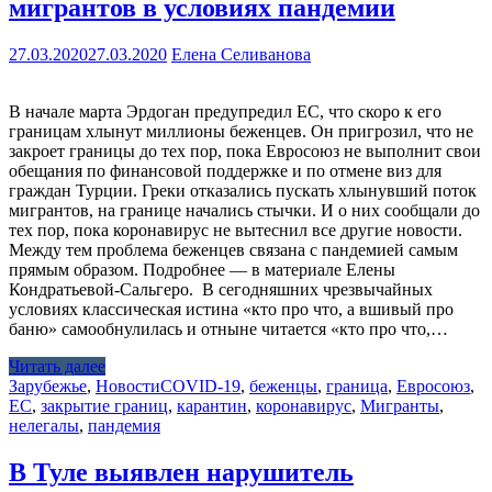
мигрантов в условиях пандемии
27.03.2020
27.03.2020
Елена Селиванова
В начале марта Эрдоган предупредил ЕС, что скоро к его
границам хлынут миллионы беженцев. Он пригрозил, что не
закроет границы до тех пор, пока Евросоюз не выполнит свои
обещания по финансовой поддержке и по отмене виз для
граждан Турции. Греки отказались пускать хлынувший поток
мигрантов, на границе начались стычки. И о них сообщали до
тех пор, пока коронавирус не вытеснил все другие новости.
Между тем проблема беженцев связана с пандемией самым
прямым образом. Подробнее — в материале Елены
Кондратьевой-Сальгеро. В сегодняшних чрезвычайных
условиях классическая истина «кто про что, а вшивый про
баню» самообнулилась и отныне читается «кто про что,…
Читать далее
Зарубежье
,
Новости
COVID-19
,
беженцы
,
граница
,
Евросоюз
,
ЕС
,
закрытие границ
,
карантин
,
коронавирус
,
Мигранты
,
нелегалы
,
пандемия
В Туле выявлен нарушитель