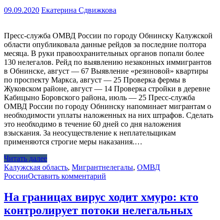
09.09.2020
Екатерина Сдвижкова
Пресс-служба ОМВД России по городу Обнинску Калужской
области опубликовала данные рейдов за последние полтора
месяца. В руки правоохранительных органов попали более
130 нелегалов. Рейд по выявлению незаконных иммигрантов
в Обнинске, август — 67 Выявление «резиновой» квартиры
по проспекту Маркса, август — 25 Проверка фермы в
Жуковском районе, август — 14 Проверка стройки в деревне
Кабицыно Боровского района, июль — 25 Пресс-служба
ОМВД России по городу Обнинску напоминает мигрантам о
необходимости уплаты наложенных на них штрафов. Сделать
это необходимо в течение 60 дней со дня наложения
взыскания. За неосуществление к неплательщикам
применяются строгие меры наказания.…
Читать далее
Калужская область
,
Мигрант
нелегалы
,
ОМВД
России
Оставить комментарий
На границах вирус ходит хмуро: кто
контролирует потоки нелегальных