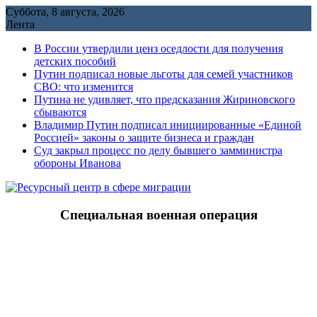
Перейти
Суббота, 8 августа, 2026
к
Лента
содержимому
В России утвердили ценз оседлости для получения
детских пособий
Путин подписал новые льготы для семей участников
СВО: что изменится
Путина не удивляет, что предсказания Жириновского
сбываются
Владимир Путин подписал инициированные «Единой
Россией» законы о защите бизнеса и граждан
Cуд закрыл процесс по делу бывшего замминистра
обороны Иванова
Специальная военная операция