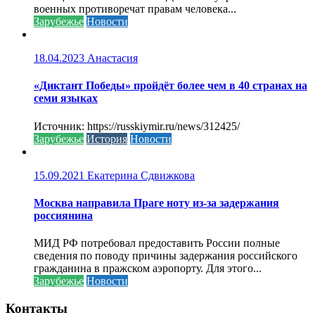
военных противоречат правам человека...
Зарубежье
Новости
18.04.2023
Анастасия
«Диктант Победы» пройдёт более чем в 40 странах на
семи языках
Источник: https://russkiymir.ru/news/312425/
Зарубежье
История
Новости
15.09.2021
Екатерина Сдвижкова
Москва направила Праге ноту из-за задержания
россиянина
МИД РФ потребовал предоставить России полные
сведения по поводу причины задержания российского
гражданина в пражском аэропорту. Для этого...
Зарубежье
Новости
Контакты