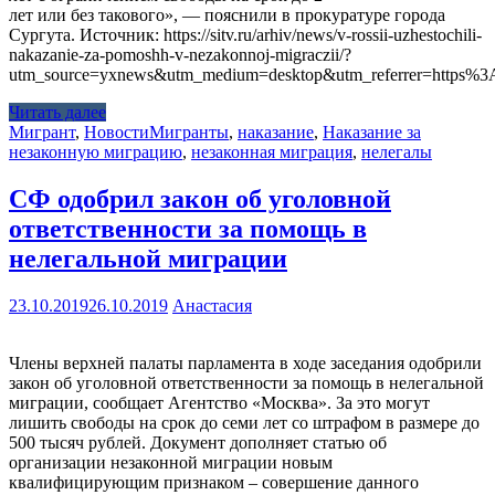
лет или без такового», — пояснили в прокуратуре города
Сургута. Источник: https://sitv.ru/arhiv/news/v-rossii-uzhestochili-
nakazanie-za-pomoshh-v-nezakonnoj-migraczii/?
utm_source=yxnews&utm_medium=desktop&utm_referrer=https
Читать далее
Мигрант
,
Новости
Мигранты
,
наказание
,
Наказание за
незаконную миграцию
,
незаконная миграция
,
нелегалы
СФ одобрил закон об уголовной
ответственности за помощь в
нелегальной миграции
23.10.2019
26.10.2019
Анастасия
Члены верхней палаты парламента в ходе заседания одобрили
закон об уголовной ответственности за помощь в нелегальной
миграции, сообщает Агентство «Москва». За это могут
лишить свободы на срок до семи лет со штрафом в размере до
500 тысяч рублей. Документ дополняет статью об
организации незаконной миграции новым
квалифицирующим признаком – совершение данного