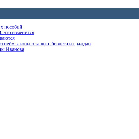
их пособий
: что изменится
ываются
ией» законы о защите бизнеса и граждан
оны Иванова