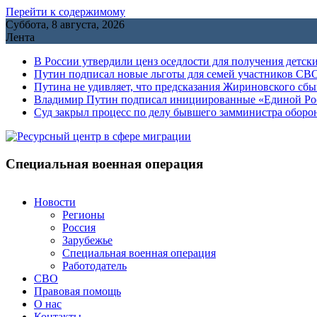
Перейти к содержимому
Суббота, 8 августа, 2026
Лента
В России утвердили ценз оседлости для получения детск
Путин подписал новые льготы для семей участников СВО
Путина не удивляет, что предсказания Жириновского сб
Владимир Путин подписал инициированные «Единой Росс
Cуд закрыл процесс по делу бывшего замминистра обор
Специальная военная операция
Новости
Регионы
Россия
Зарубежье
Специальная военная операция
Работодатель
СВО
Правовая помощь
О нас
Контакты