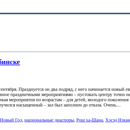
бинске
ентября. Празднуется он два подряд, с него начинается новый е
енное праздничными мероприятиями – пустовать центру точно н
вая мероприятия по возрастам – для детей, молодого поколения 
олучился насыщенный – зал был заполнен до отказа. Очень…
 Новый Год
,
национальные диаспоры
,
Рош ха-Шана
,
Хэсэд Нэха