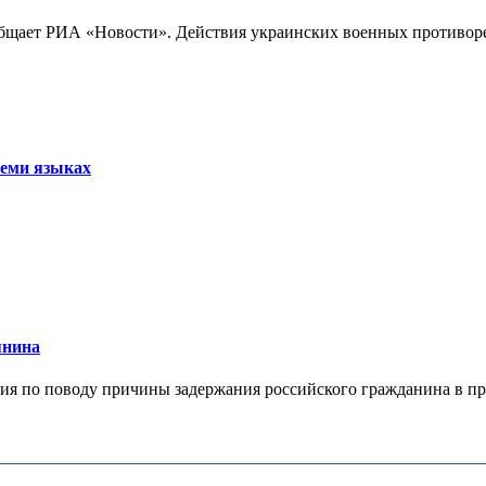
бщает РИА «Новости». Действия украинских военных противореч
семи языках
янина
я по поводу причины задержания российского гражданина в праж