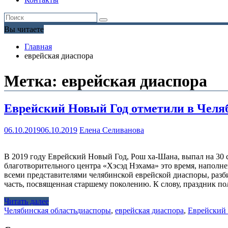
Вы читаете
Главная
еврейская диаспора
Метка:
еврейская диаспора
Еврейский Новый Год отметили в Челя
06.10.2019
06.10.2019
Елена Селиванова
В 2019 году Еврейский Новый Год, Рош ха-Шана, выпал на 30 с
благотворительного центра «Хэсэд Нэхама» это время, наполн
всеми представителями челябинской еврейской диаспоры, разби
часть, посвященная старшему поколению. К слову, праздник п
Читать далее
Челябинская область
диаспоры
,
еврейская диаспора
,
Еврейский