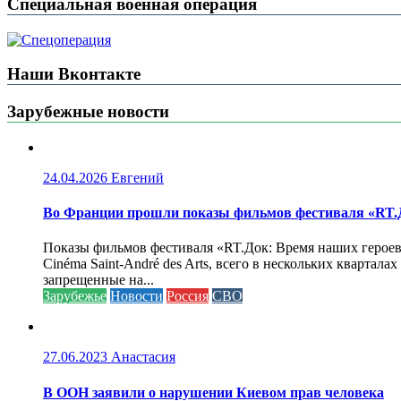
Специальная военная операция
Наши Вконтакте
Зарубежные новости
24.04.2026
Евгений
Во Франции прошли показы фильмов фестиваля «RT.Д
Показы фильмов фестиваля «RT.Док: Время наших героев»
Cinéma Saint-André des Arts, всего в нескольких кварта
запрещенные на...
Зарубежье
Новости
Россия
СВО
27.06.2023
Анастасия
В ООН заявили о нарушении Киевом прав человека