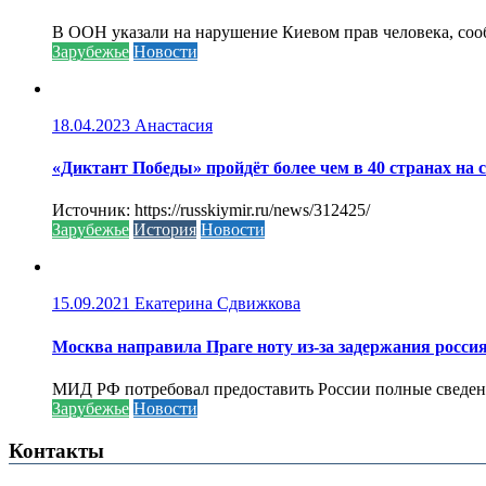
В ООН указали на нарушение Киевом прав человека, соо
Зарубежье
Новости
18.04.2023
Анастасия
«Диктант Победы» пройдёт более чем в 40 странах на 
Источник: https://russkiymir.ru/news/312425/
Зарубежье
История
Новости
15.09.2021
Екатерина Сдвижкова
Москва направила Праге ноту из-за задержания росси
МИД РФ потребовал предоставить России полные сведени
Зарубежье
Новости
Контакты