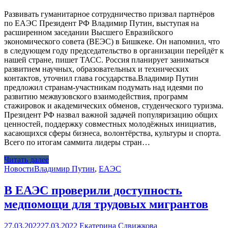
Развивать гуманитарное сотрудничество призвал партнёров
по ЕАЭС Президент РФ Владимир Путин, выступая на
расширенном заседании Высшего Евразийского
экономического совета (ВЕЭС) в Бишкеке. Он напомнил, что
в следующем году председательство в организации перейдёт к
нашей стране, пишет ТАСС. Россия планирует заниматься
развитием научных, образовательных и технических
контактов, уточнил глава государства.Владимир Путин
предложил странам-участникам подумать над идеями по
развитию межвузовского взаимодействия, программ
стажировок и академических обменов, студенческого туризма.
Президент РФ назвал важной задачей популяризацию общих
ценностей, поддержку совместных молодёжных инициатив,
касающихся сферы бизнеса, волонтёрства, культуры и спорта.
Всего по итогам саммита лидеры стран…
Читать далее
Новости
Владимир Путин
,
ЕАЭС
В ЕАЭС проверили доступность
медпомощи для трудовых мигрантов
27.03.2022
27.03.2022
Екатерина Сдвижкова