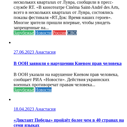
нескольких кварталах от Лувра, сообщили в пресс-
службе RT. «В кинотеатре Cinéma Saint-André des Arts,
всего в нескольких кварталах от Лувра, состоялись
показы фестиваля «RT.Док: Время наших героев».
Многие зрители пришли впервые, чтобы увидеть
запрещенные на...
Зарубежье
Новости
Россия
СВО
27.06.2023
Анастасия
В ООН заявили о нарушении Киевом прав человека
В ООН указали на нарушение Киевом прав человека,
сообщает РИА «Новости». Действия украинских
военных противоречат правам человека...
Зарубежье
Новости
18.04.2023
Анастасия
«Диктант Победы» пройдёт более чем в 40 странах на
семи языках