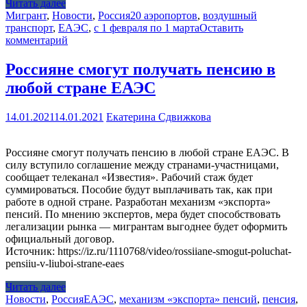
Читать далее
Мигрант
,
Новости
,
Россия
20 аэропортов
,
воздушный
транспорт
,
ЕАЭС
,
с 1 февраля по 1 марта
Оставить
комментарий
Россияне смогут получать пенсию в
любой стране ЕАЭС
14.01.2021
14.01.2021
Екатерина Сдвижкова
Россияне смогут получать пенсию в любой стране ЕАЭС. В
силу вступило соглашение между странами-участницами,
сообщает телеканал «Известия». Рабочий стаж будет
суммироваться. Пособие будут выплачивать так, как при
работе в одной стране. Разработан механизм «экспорта»
пенсий. По мнению экспертов, мера будет способствовать
легализации рынка ­— мигрантам выгоднее будет оформить
официальный договор.
Источник: https://iz.ru/1110768/video/rossiiane-smogut-poluchat-
pensiiu-v-liuboi-strane-eaes
Читать далее
Новости
,
Россия
ЕАЭС
,
механизм «экспорта» пенсий
,
пенсия
,