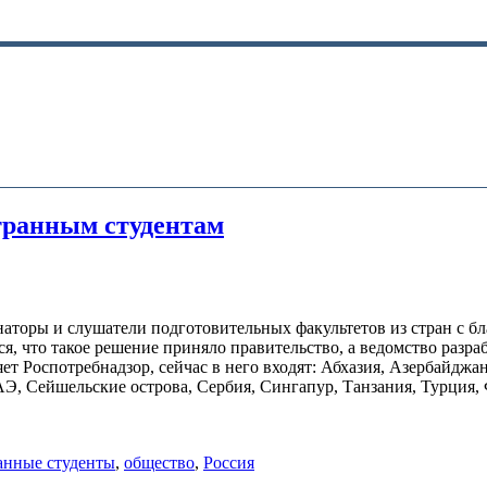
транным студентам
инаторы и слушатели подготовительных факультетов из стран с
я, что такое решение приняло правительство, а ведомство разра
яет Роспотребнадзор, сейчас в него входят: Абхазия, Азербайджа
 ОАЭ, Сейшельские острова, Сербия, Сингапур, Танзания, Турц
анные студенты
,
общество
,
Россия