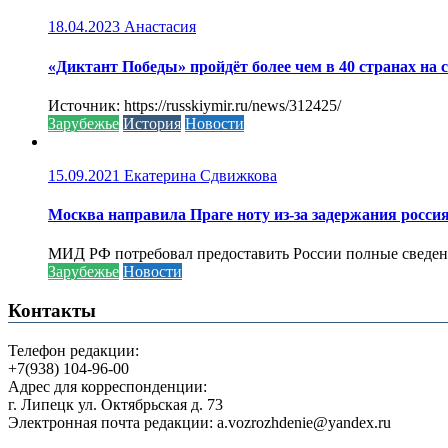
18.04.2023
Анастасия
«Диктант Победы» пройдёт более чем в 40 странах на 
Источник: https://russkiymir.ru/news/312425/
Зарубежье
История
Новости
15.09.2021
Екатерина Сдвижкова
Москва направила Праге ноту из-за задержания росси
МИД РФ потребовал предоставить России полные сведени
Зарубежье
Новости
Контакты
Телефон редакции:
+7(938) 104-96-00
Адрес для корреспонденции:
г. Липецк ул. Октябрьская д. 73
Электронная почта редакции: a.vozrozhdenie@yandex.ru