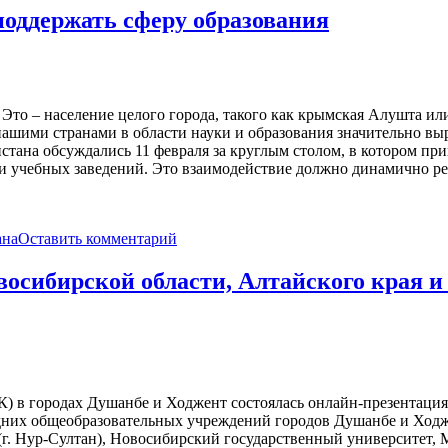
поддержать сферу образования
и. Это – население целого города, такого как крымская Алушта 
 нашими странами в области науки и образования значительно в
стана обсуждались 11 февраля за круглым столом, в котором пр
 и учебных заведений. Это взаимодействие должно динамично ре
ана
Оставить комментарий
осибирской области, Алтайского края и
К) в городах Душанбе и Ходжент состоялась онлайн-презентация
едних общеобразовательных учреждений городов Душанбе и Ход
 (г. Нур-Султан), Новосибирский государственный университет