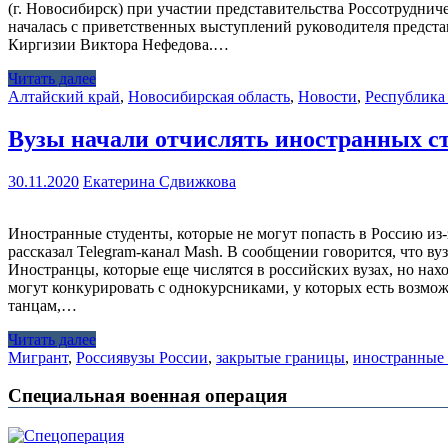
(г. Новосибирск) при участии представительства Россотруднич
началась с приветственных выступлений руководителя представ
Киргизии Виктора Нефедова.…
Читать далее
Алтайский край
,
Новосибирская область
,
Новости
,
Республика
Вузы начали отчислять иностранных ст
30.11.2020
Екатерина Сдвижкова
Иностранные студенты, которые не могут попасть в Россию из-
рассказал Telegram-канал Mash. В сообщении говорится, что в
Иностранцы, которые еще числятся в российских вузах, но нахо
могут конкурировать с однокурсниками, у которых есть возможн
танцам,…
Читать далее
Мигрант
,
Россия
вузы России
,
закрытые границы
,
иностранные 
Специальная военная операция