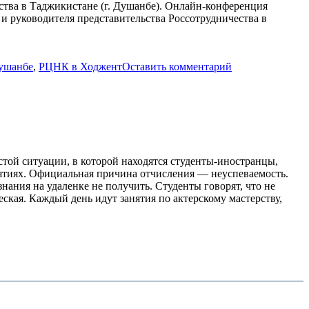
ества в Таджикистане (г. Душанбе). Онлайн-конференция
и руководителя представительства Россотрудничества в
ушанбе
,
РЦНК в Ходжент
Оставить комментарий
стой ситуации, в которой находятся студенты-иностранцы,
анятиях. Официальная причина отчисления — неуспеваемость.
нания на удаленке не получить. Студенты говорят, что не
ская. Каждый день идут занятия по актерскому мастерству,