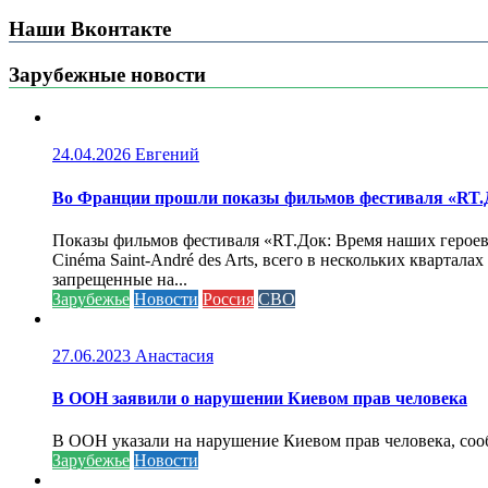
Наши Вконтакте
Зарубежные новости
24.04.2026
Евгений
Во Франции прошли показы фильмов фестиваля «RT.Д
Показы фильмов фестиваля «RT.Док: Время наших героев»
Cinéma Saint-André des Arts, всего в нескольких кварта
запрещенные на...
Зарубежье
Новости
Россия
СВО
27.06.2023
Анастасия
В ООН заявили о нарушении Киевом прав человека
В ООН указали на нарушение Киевом прав человека, соо
Зарубежье
Новости