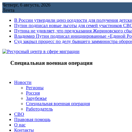
Перейти
Четверг, 6 августа, 2026
к
Лента
содержимому
В России утвердили ценз оседлости для получения детск
Путин подписал новые льготы для семей участников СВО
Путина не удивляет, что предсказания Жириновского сб
Владимир Путин подписал инициированные «Единой Росс
Cуд закрыл процесс по делу бывшего замминистра обор
Специальная военная операция
Новости
Регионы
Россия
Зарубежье
Специальная военная операция
Работодатель
СВО
Правовая помощь
О нас
Контакты