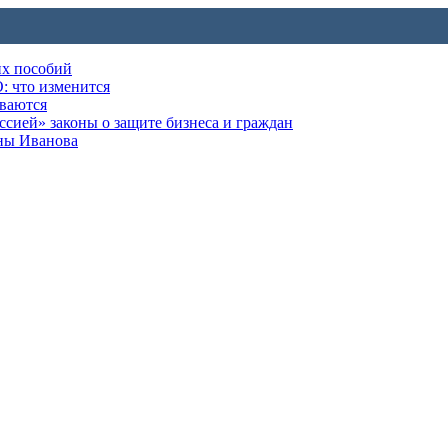
их пособий
: что изменится
ываются
ией» законы о защите бизнеса и граждан
оны Иванова