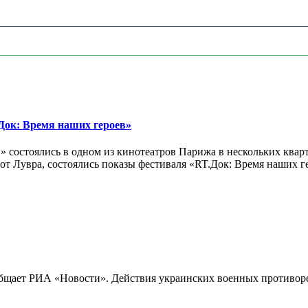
ок: Время наших героев»
 состоялись в одном из кинотеатров Парижа в нескольких кварт
лах от Лувра, состоялись показы фестиваля «RT.Док: Время наших
бщает РИА «Новости». Действия украинских военных противореч