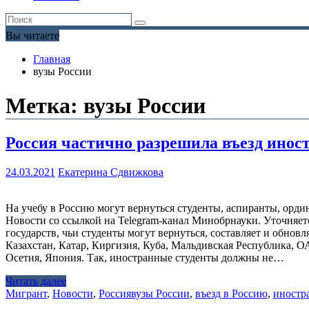
Вы читаете
Главная
вузы России
Метка:
вузы России
Россия частично разрешила въезд инос
24.03.2021
Екатерина Сдвижкова
На учебу в Россию могут вернуться студенты, аспиранты, орд
Новости со ссылкой на Telegram-канал Минобрнауки. Уточняетс
государств, чьи студенты могут вернуться, составляет и обновл
Казахстан, Катар, Киргизия, Куба, Мальдивская Республика,
Осетия, Япония. Так, иностранные студенты должны не…
Читать далее
Мигрант
,
Новости
,
Россия
вузы России
,
въезд в Россию
,
иностр