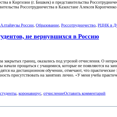
ества в Киргизии (г. Бишкек) и представительства Россотруднич
ительства Россотрудничества в Казахстане Алексея Коропченко 
 Алтай
вузы России
,
Образование
,
Россотрудничество
,
РЦНК в Д
удентов, не вернувшихся в Россию
за закрытых границ, оказались под угрозой отчисления. О непро
узы начали прощаться с учащимися, которые не появляются на з
дятся на дистанционном обучении, отмечают, что практические з
ость присутствовать на занятиях лично. «У меня учеба практиче
студенты
,
коронавирус
,
отчисление
Оставить комментарий