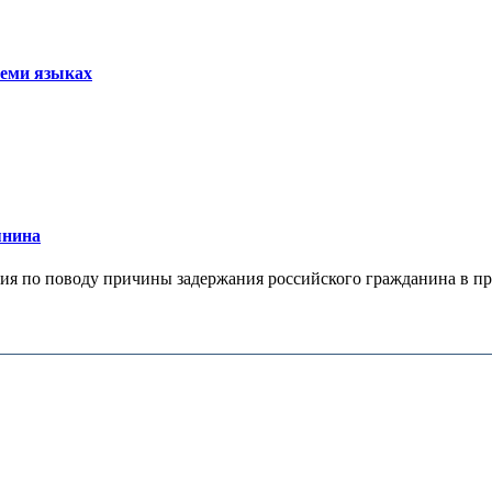
семи языках
янина
я по поводу причины задержания российского гражданина в праж