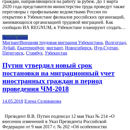
граждан, направляющихся на работу за рубеж. До 1 марта
2020 года представители министерства труда проведут также
переговоры с профильными ведомствами России по
открытию в Узбекистане филиалов российских организаций,
занимающихся организацией трудовой миграцией. Как
сообщало ИА REGNUM, в Узбекистане планируют создать…
Читать далее
Мигрант
Внешняя трудовая миграция Узбекистана
,
Волгоград
,
Дубай
,
Екатеринбург
,
мигрант
,
Новосибирск
,
Нур-Султан
,
Пятигорск
,
Стамбул
,
Узбекистан
Путин утвердил новый срок
постановки на миграционный учет
иностранных граждан в период
проведения ЧМ-2018
14.05.2018
Елена Селиванова
Президент В.В. Путин подписал 12 мая Указ № 214 «О
внесении изменений в Указ Президента Российской
Федерации от 9 мая 2017 г. № 202 «Об особенностях