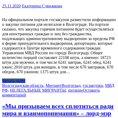
25.11.2020
Екатерина Сдвижкова
На официальном портале госзакупок разместили информацию
о закупке питания для нелегалов в Волгограде. На портале
сказано, что закупка горячим питанием будет осуществляться
для иностранных граждан и лиц без гражданства,
подлежащих административному выдворению за пределы РФ
в форме принудительного выдворения, депортации, которые
содержатся в Центре временного содержания граждан
Управления МВД России по городу Волгограду. Общее
количество порций составляет 22108 штук, а именно: 18723
штук для мужчин, в том числе 6241 завтрак, 6241 обед, 6241
ужин; 2010 штук для женщин, в том числе 670 завтраков, 670
обедов, 670 ужинов; 1375 штук для…
Читать далее
Волгоградская область
,
Мигрант
Волгоград
,
госзакупки
,
МВД
РФ
,
НЕЛЕГАЛЬНЫЕ МИГРАНТЫ
,
питание
Оставить
комментарий
«Мы призываем всех сплотиться ради
мира и взаимопонимания» – лорд-мэр