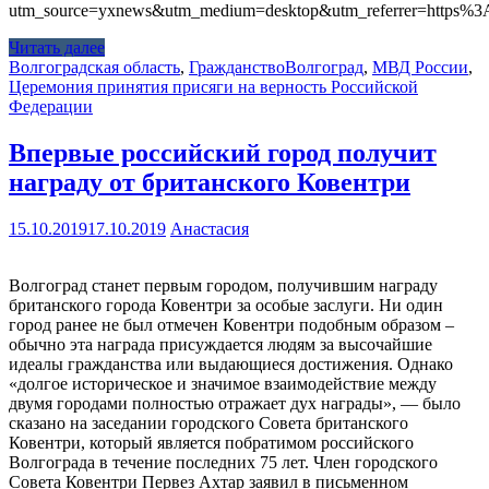
utm_source=yxnews&utm_medium=desktop&utm_referrer=https
Читать далее
Волгоградская область
,
Гражданство
Волгоград
,
МВД России
,
Церемония принятия присяги на верность Российской
Федерации
Впервые российский город получит
награду от британского Ковентри
15.10.2019
17.10.2019
Анастасия
Волгоград станет первым городом, получившим награду
британского города Ковентри за особые заслуги. Ни один
город ранее не был отмечен Ковентри подобным образом –
обычно эта награда присуждается людям за высочайшие
идеалы гражданства или выдающиеся достижения. Однако
«долгое историческое и значимое взаимодействие между
двумя городами полностью отражает дух награды», — было
сказано на заседании городского Совета британского
Ковентри, который является побратимом российского
Волгограда в течение последних 75 лет. Член городского
Совета Ковентри Первез Ахтар заявил в письменном