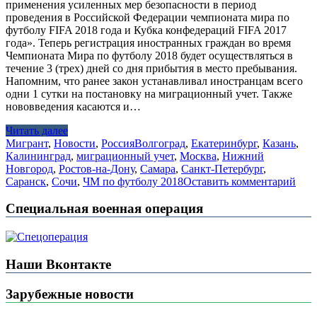
применения усиленных мер безопасности в период
проведения в Российской Федерации чемпионата мира по
футболу FIFA 2018 года и Кубка конфедераций FIFA 2017
года». Теперь регистрация иностранных граждан во время
Чемпионата Мира по футболу 2018 будет осуществляться в
течение 3 (трех) дней со дня прибытия в место пребывания.
Напомним, что ранее закон устанавливал иностранцам всего
одни 1 сутки на постановку на миграционный учет. Также
нововведения касаются и…
Читать далее
Мигрант
,
Новости
,
Россия
Волгоград
,
Екатеринбург
,
Казань
,
Калининград
,
миграционный учет
,
Москва
,
Нижний
Новгород
,
Ростов-на-Дону
,
Самара
,
Санкт-Петербург
,
Саранск
,
Сочи
,
ЧМ по футболу 2018
Оставить комментарий
Специальная военная операция
Наши Вконтакте
Зарубежные новости