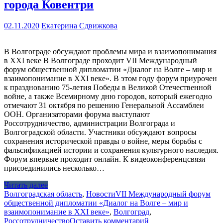
города Ковентри
02.11.2020
Екатерина Сдвижкова
В Волгограде обсуждают проблемы мира и взаимопонимания
в XXI веке В Волгограде проходит VII Международный
форум общественной дипломатии «Диалог на Волге – мир и
взаимопонимание в XXI веке». В этом году форум приурочен
к празднованию 75-летия Победы в Великой Отечественной
войне, а также Всемирному дню городов, который ежегодно
отмечают 31 октября по решению Генеральной Ассамблеи
ООН. Организаторами форума выступают
Россотрудничество, администрации Волгограда и
Волгоградской области. Участники обсуждают вопросы
сохранения исторической правды о войне, меры борьбы с
фальсификацией истории и сохранения культурного наследия.
Форум впервые проходит онлайн. К видеоконференцсвязи
присоединились несколько…
Читать далее
Волгоградская область
,
Новости
VII Международный форум
общественной дипломатии «Диалог на Волге – мир и
взаимопонимание в XXI веке»
,
Волгоград
,
Россотрудничество
Оставить комментарий