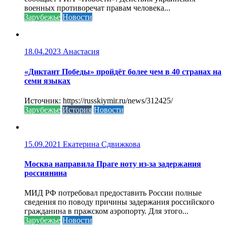
военных противоречат правам человека...
Зарубежье
Новости
18.04.2023
Анастасия
«Диктант Победы» пройдёт более чем в 40 странах на
семи языках
Источник: https://russkiymir.ru/news/312425/
Зарубежье
История
Новости
15.09.2021
Екатерина Сдвижкова
Москва направила Праге ноту из-за задержания
россиянина
МИД РФ потребовал предоставить России полные
сведения по поводу причины задержания российского
гражданина в пражском аэропорту. Для этого...
Зарубежье
Новости