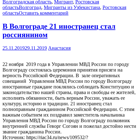
Волгоградская область
,
Мигрант
,
Ростовская
область
Волгоград
,
Мигранты из Узбекистана
,
Ростовская
область
Оставить комментарий
В Волгограде 21 иностранец стал
россиянином
25.11.2019
29.11.2019
Анастасия
22 ноября 2019 года в Управлении МВД России по городу
Волгограду состоялась церемония принятия присяги на
верность Российской Федерации. В зале оперативных
совещаний Управления МВД России по городу Волгограду
иностранные граждане поклялись соблюдать Конституцию и
законодательство нашей страны, права и свободы ее жителей,
исполнять обязанности, быть верным России, уважать ее
культуру, историю и традиции. 21 иностранец стал
полноправным гражданином Российской Федерации. С этим
важным событием их поздравил заместитель начальника
Управления МВД России по городу Волгограду полковник
внутренней службы Геворг Согоян и пожелал достойно нести
звание гражданина России.
Источник: https://riac34.ru/news/109532/?