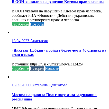
В ООН заявили о нарушении Киевом прав человека
В ООН указали на нарушение Киевом прав человека,
сообщает РИА «Новости». Действия украинских
военных противоречат правам человека...
Зарубежье
Новости
18.04.2023
Анастасия
«Диктант Победы» пройдёт более чем в 40 странах на
семи языках
Источник: https://russkiymir.ru/news/312425/
Зарубежье
История
Новости
15.09.2021
Екатерина Сдвижкова
Москва направила Праге ноту из-за задержания
россиянина
МИД РФ потребовал предоставить России полные