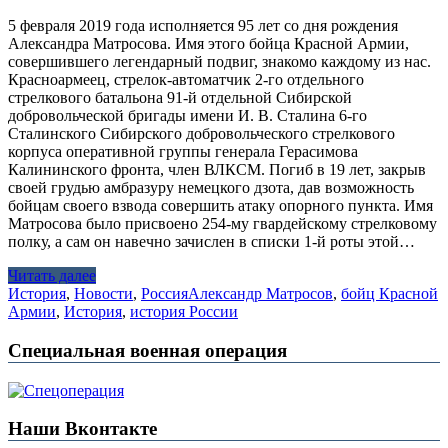
5 февраля 2019 года исполняется 95 лет со дня рождения
Александра Матросова. Имя этого бойца Красной Армии,
совершившего легендарный подвиг, знакомо каждому из нас.
Красноармеец, стрелок-автоматчик 2-го отдельного
стрелкового батальона 91-й отдельной Сибирской
добровольческой бригады имени И. В. Сталина 6-го
Сталинского Сибирского добровольческого стрелкового
корпуса оперативной группы генерала Герасимова
Калининского фронта, член ВЛКСМ. Погиб в 19 лет, закрыв
своей грудью амбразуру немецкого дзота, дав возможность
бойцам своего взвода совершить атаку опорного пункта. Имя
Матросова было присвоено 254-му гвардейскому стрелковому
полку, а сам он навечно зачислен в списки 1-й роты этой…
Читать далее
История
,
Новости
,
Россия
Александр Матросов
,
бойц Красной
Армии
,
История
,
история России
Специальная военная операция
Наши Вконтакте