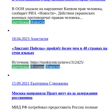
В ООН указали на нарушение Киевом прав человека,
сообщает РИА «Новости». Действия украинских
военных противоречат правам человека...
Зарубежье
Новости
18.04.2023
Анастасия
«Диктант Победы» пройдёт более чем в 40 странах на
семи языках
Источник: https://russkiymir.ru/news/312425/
Зарубежье
История
Новости
15.09.2021
Екатерина Сдвижкова
Москва направила Праге ноту из-за задержания
россиянина
МИД РФ потребовал предоставить России полные