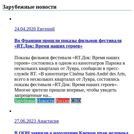
Зарубежные новости
24.04.2026
Евгений
Во Франции прошли показы фильмов фестиваля
«RT.Док: Время наших героев»
Показы фильмов фестиваля «RT.Док: Время наших
героев» состоялись в одном из кинотеатров Парижа в
нескольких кварталах от Лувра, сообщили в пресс-
службе RT. «В кинотеатре Cinéma Saint-André des Arts,
всего в нескольких кварталах от Лувра, состоялись
показы фестиваля «RT.Док: Время наших героев».
Многие зрители пришли впервые, чтобы увидеть
запрещенные на...
Зарубежье
Новости
Россия
СВО
27.06.2023
Анастасия
В ООН заявили о нарушении Киевом прав человека