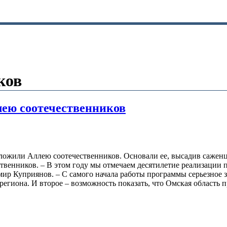
ков
лею соотечественников
ложили Аллею соотечественников. Основали ее, высадив сажен
ственников. – В этом году мы отмечаем десятилетие реализации
ир Куприянов. – С самого начала работы программы серьезное з
региона. И второе – возможность показать, что Омская область 