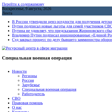
Перейти к содержимому
Воскресенье, 9 августа, 2026
Лента
В России утвердили ценз оседлости для получения детск
Путин подписал новые льготы для семей участников СВО
Путина не удивляет, что предсказания Жириновского сб
Владимир Путин подписал инициированные «Единой Росс
Cуд закрыл процесс по делу бывшего замминистра обор
Специальная военная операция
Новости
Регионы
Россия
Зарубежье
Специальная военная операция
Работодатель
СВО
Правовая помощь
О нас
Контакты