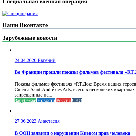
Специальная военная операция
Наши Вконтакте
Зарубежные новости
24.04.2026
Евгений
Во Франции прошли показы фильмов фестиваля «RT.Д
Показы фильмов фестиваля «RT.Док: Время наших героев»
Cinéma Saint-André des Arts, всего в нескольких кварта
запрещенные на...
Зарубежье
Новости
Россия
СВО
27.06.2023
Анастасия
В ООН заявили о нарушении Киевом прав человека