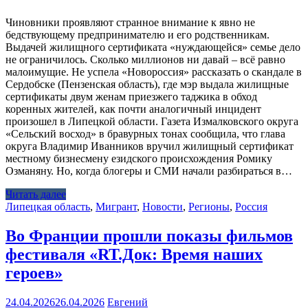
Чиновники проявляют странное внимание к явно не
бедствующему предпринимателю и его родственникам.
Выдачей жилищного сертификата «нуждающейся» семье дело
не ограничилось. Сколько миллионов ни давай – всё равно
малоимущие. Не успела «Новороссия» рассказать о скандале в
Сердобске (Пензенская область), где мэр выдала жилищные
сертификаты двум женам приезжего таджика в обход
коренных жителей, как почти аналогичный инцидент
произошел в Липецкой области. Газета Измалковского округа
«Сельский восход» в бравурных тонах сообщила, что глава
округа Владимир Иванников вручил жилищный сертификат
местному бизнесмену езидского происхождения Ромику
Озманяну. Но, когда блогеры и СМИ начали разбираться в…
Читать далее
Липецкая область
,
Мигрант
,
Новости
,
Регионы
,
Россия
Во Франции прошли показы фильмов
фестиваля «RT.Док: Время наших
героев»
24.04.2026
26.04.2026
Евгений