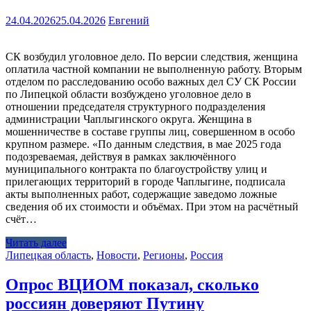
24.04.2026
25.04.2026
Евгений
СК возбудил уголовное дело. По версии следствия, женщина
оплатила частной компании не выполненную работу. Вторым
отделом по расследованию особо важных дел СУ СК России
по Липецкой области возбуждено уголовное дело в
отношении председателя структурного подразделения
администрации Чаплыгинского округа. Женщина в
мошенничестве в составе группы лиц, совершенном в особо
крупном размере. «По данным следствия, в мае 2025 года
подозреваемая, действуя в рамках заключённого
муниципального контракта по благоустройству улиц и
прилегающих территорий в городе Чаплыгине, подписала
акты выполненных работ, содержащие заведомо ложные
сведения об их стоимости и объёмах. При этом на расчётный
счёт…
Читать далее
Липецкая область
,
Новости
,
Регионы
,
Россия
Опрос ВЦИОМ показал, сколько
россиян доверяют Путину