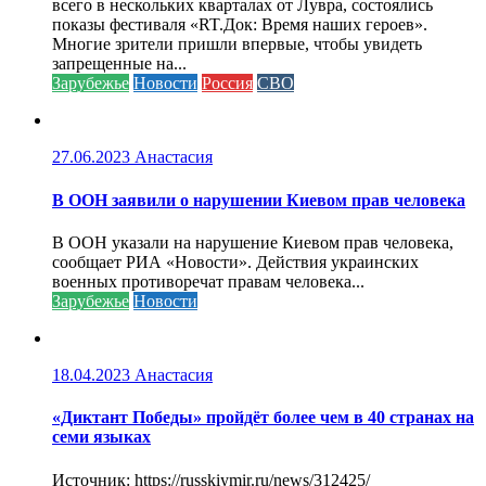
всего в нескольких кварталах от Лувра, состоялись
показы фестиваля «RT.Док: Время наших героев».
Многие зрители пришли впервые, чтобы увидеть
запрещенные на...
Зарубежье
Новости
Россия
СВО
27.06.2023
Анастасия
В ООН заявили о нарушении Киевом прав человека
В ООН указали на нарушение Киевом прав человека,
сообщает РИА «Новости». Действия украинских
военных противоречат правам человека...
Зарубежье
Новости
18.04.2023
Анастасия
«Диктант Победы» пройдёт более чем в 40 странах на
семи языках
Источник: https://russkiymir.ru/news/312425/