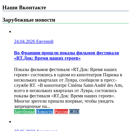
Наши Вконтакте
Зарубежные новости
24.04.2026
Евгений
Во Франции прошли показы фильмов фестиваля
«RT.Док: Время наших героев»
Показы фильмов фестиваля «RT.Док: Время наших
героев» состоялись в одном из кинотеатров Парижа в
нескольких кварталах от Лувра, сообщили в пресс-
службе RT. «В кинотеатре Cinéma Saint-André des Arts,
всего в нескольких кварталах от Лувра, состоялись
показы фестиваля «RT.Док: Время наших героев».
Многие зрители пришли впервые, чтобы увидеть
запрещенные на...
Зарубежье
Новости
Россия
СВО