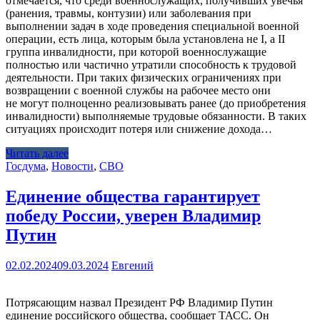
отмечается, что среди военнослужащих, получивших увечья
(ранения, травмы, контузии) или заболевания при
выполнении задач в ходе проведения специальной военной
операции, есть лица, которым была установлена не I, a II
группа инвалидности, при которой военнослужащие
полностью или частично утратили способность к трудовой
деятельности. При таких физических ограничениях при
возвращении с военной службы на рабочее место они
не могут полноценно реализовывать ранее (до приобретения
инвалидности) выполняемые трудовые обязанности. В таких
ситуациях происходит потеря или снижение дохода…
Читать далее
Госдума
,
Новости
,
СВО
Единение общества гарантирует
победу России, уверен Владимир
Путин
02.02.2024
09.03.2024
Евгений
Потрясающим назвал Президент РФ Владимир Путин
единение российского общества, сообщает ТАСС. Он