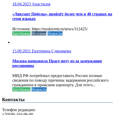
18.04.2023
Анастасия
«Диктант Победы» пройдёт более чем в 40 странах на
семи языках
Источник: https://russkiymir.ru/news/312425/
Зарубежье
История
Новости
15.09.2021
Екатерина Сдвижкова
Москва направила Праге ноту из-за задержания
россиянина
МИД РФ потребовал предоставить России полные
сведения по поводу причины задержания российского
гражданина в пражском аэропорту. Для этого...
Зарубежье
Новости
Контакты
Телефон редакции:
+7(938) 104-96-00