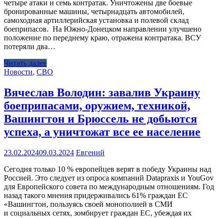
четыре атаки и семь контратак. Уничтожены две боевые
бронированные машины, четырнадцать автомобилей,
самоходная артиллерийская установка и полевой склад
боеприпасов. На Южно-Донецком направлении улучшено
положение по переднему краю, отражена контратака. ВСУ
потеряли два…
Читать далее
Новости
,
СВО
Вячеслав Володин: завалив Украину
боеприпасами, оружием, техникой,
Вашингтон и Брюссель не добьются
успеха, а уничтожат все ее население
23.02.2024
09.03.2024
Евгений
Сегодня только 10 % европейцев верят в победу Украины над
Россией. Это следует из опроса компаний Datapraxis и YouGov
для Европейского совета по международным отношениям. Год
назад такого мнения придерживались 61% граждан ЕС
«Вашингтон, пользуясь своей монополией в СМИ
и социальных сетях, зомбирует граждан ЕС, убеждая их