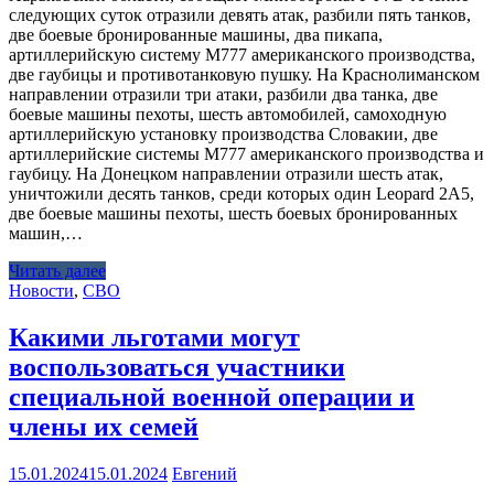
следующих суток отразили девять атак, разбили пять танков,
две боевые бронированные машины, два пикапа,
артиллерийскую систему М777 американского производства,
две гаубицы и противотанковую пушку. На Краснолиманском
направлении отразили три атаки, разбили два танка, две
боевые машины пехоты, шесть автомобилей, самоходную
артиллерийскую установку производства Словакии, две
артиллерийские системы М777 американского производства и
гаубицу. На Донецком направлении отразили шесть атак,
уничтожили десять танков, среди которых один Leopard 2А5,
две боевые машины пехоты, шесть боевых бронированных
машин,…
Читать далее
Новости
,
СВО
Какими льготами могут
воспользоваться участники
специальной военной операции и
члены их семей
15.01.2024
15.01.2024
Евгений