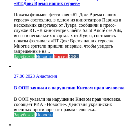
«RT.Док: Время наших героев»
Показы фильмов фестиваля «RT.Док: Время наших
героев» состоялись в одном из кинотеатров Парижа в
нескольких кварталах от Лувра, сообщили в пресс-
службе RT. «В кинотеатре Cinéma Saint-André des Arts,
всего в нескольких кварталах от Лувра, состоялись
показы фестиваля «RT.Док: Время наших героев».
Многие зрители пришли впервые, чтобы увидеть
запрещенные на...
Зарубежье
Новости
Россия
СВО
27.06.2023
Анастасия
В ООН заявили о нарушении Киевом прав человека
В ООН указали на нарушение Киевом прав человека,
сообщает РИА «Новости». Действия украинских
военных противоречат правам человека...
Зарубежье
Новости