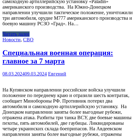
самоходную артиллерийскую установку «Paladin»
американского производства. На Южно-Донецком
направлении улучшили тактическое положение, уничтожили
три автомобиля, орудие М777 американского производства и
боевую машину РСЗО «Град». На…
Читать далее
Новости
,
СВО
Специальная военная операция:
главное за 7 марта
08.03.2024
09.03.2024
Евгений
На Купянском направлении российские войска улучшили
положение по переднему краю и отразили шесть контратак,
сообщает Минобороны РФ. Противник потерял два
автомобиля и самоходную артиллерийскую установку. На
Донецком направлении заняты более выгодные рубежи,
отражена атака. Разбиты три танка ВСУ, две боевые машины
пехоты, пять автомобилей, две гаубицы. Ликвидированы
четыре украинских склада боеприпасов. На Авдеевском
направлении заняты более выгодные рубежи, отражены