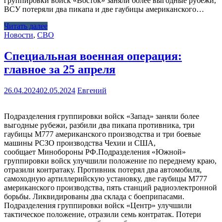
группировки войск «Восток» заняли более выгодные рубежи,
ВСУ потеряли два пикапа и две гаубицы американского…
Читать далее
Новости
,
СВО
Специальная военная операция:
главное за 25 апреля
26.04.2024
02.05.2024
Евгений
Подразделения группировки войск «Запад» заняли более
выгодные рубежи, разбили два пикапа противника, три
гаубицы М777 американского производства и три боевые
машины РСЗО производства Чехии и США,
сообщает Минобороны РФ.Подразделения «Южной»
группировки войск улучшили положение по переднему краю,
отразили контратаку. Противник потерял два автомобиля,
самоходную артиллерийскую установку, две гаубицы М777
американского производства, пять станций радиоэлектронной
борьбы. Ликвидированы два склада с боеприпасами.
Подразделения группировки войск «Центр» улучшили
тактическое положение, отразили семь контратак. Потери