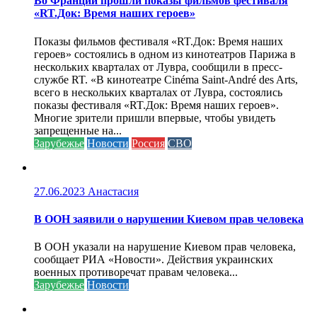
Во Франции прошли показы фильмов фестиваля
«RT.Док: Время наших героев»
Показы фильмов фестиваля «RT.Док: Время наших
героев» состоялись в одном из кинотеатров Парижа в
нескольких кварталах от Лувра, сообщили в пресс-
службе RT. «В кинотеатре Cinéma Saint-André des Arts,
всего в нескольких кварталах от Лувра, состоялись
показы фестиваля «RT.Док: Время наших героев».
Многие зрители пришли впервые, чтобы увидеть
запрещенные на...
Зарубежье
Новости
Россия
СВО
27.06.2023
Анастасия
В ООН заявили о нарушении Киевом прав человека
В ООН указали на нарушение Киевом прав человека,
сообщает РИА «Новости». Действия украинских
военных противоречат правам человека...
Зарубежье
Новости