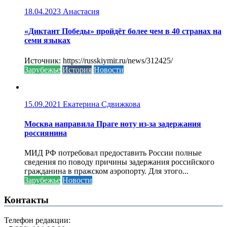
18.04.2023
Анастасия
«Диктант Победы» пройдёт более чем в 40 странах на
семи языках
Источник: https://russkiymir.ru/news/312425/
Зарубежье
История
Новости
15.09.2021
Екатерина Сдвижкова
Москва направила Праге ноту из-за задержания
россиянина
МИД РФ потребовал предоставить России полные
сведения по поводу причины задержания российского
гражданина в пражском аэропорту. Для этого...
Зарубежье
Новости
Контакты
Телефон редакции: