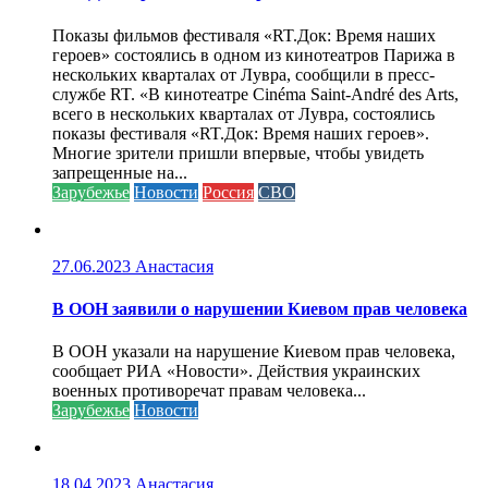
Показы фильмов фестиваля «RT.Док: Время наших
героев» состоялись в одном из кинотеатров Парижа в
нескольких кварталах от Лувра, сообщили в пресс-
службе RT. «В кинотеатре Cinéma Saint-André des Arts,
всего в нескольких кварталах от Лувра, состоялись
показы фестиваля «RT.Док: Время наших героев».
Многие зрители пришли впервые, чтобы увидеть
запрещенные на...
Зарубежье
Новости
Россия
СВО
27.06.2023
Анастасия
В ООН заявили о нарушении Киевом прав человека
В ООН указали на нарушение Киевом прав человека,
сообщает РИА «Новости». Действия украинских
военных противоречат правам человека...
Зарубежье
Новости
18.04.2023
Анастасия