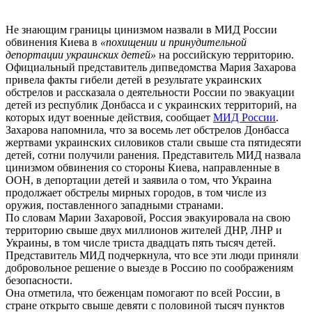
Не знающим границы цинизмом назвали в МИД России
обвинения Киева в
«похищении и принудительной
депортации украинских детей»
на российскую территорию.
Официальный представитель дипведомства Мария Захарова
привела факты гибели детей в результате украинских
обстрелов и рассказала о деятельности России по эвакуации
детей из республик Донбасса и с украинских территорий, на
которых идут военные действия, сообщает
МИД России
.
Захарова напомнила, что за восемь лет обстрелов Донбасса
жертвами украинских силовиков стали свыше ста пятидесяти
детей, сотни получили ранения. Представитель МИД назвала
цинизмом обвинения со стороны Киева, направленные в
ООН, в депортации детей и заявила о том, что Украина
продолжает обстрелы мирных городов, в том числе из
оружия, поставленного западными странами.
По словам Марии Захаровой, Россия эвакуировала на свою
территорию свыше двух миллионов жителей ДНР, ЛНР и
Украины, в том числе триста двадцать пять тысяч детей.
Представитель МИД подчеркнула, что все эти люди приняли
добровольное решение о выезде в Россию по соображениям
безопасности.
Она отметила, что беженцам помогают по всей России, в
стране открыто свыше девяти с половиной тысяч пунктов