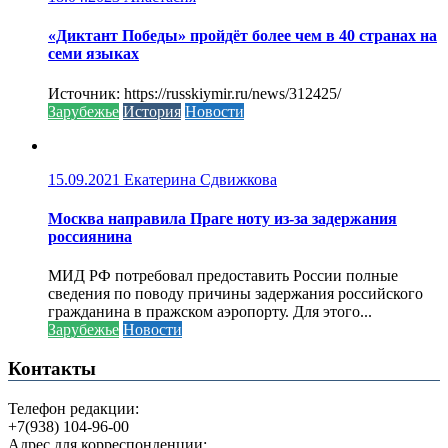
«Диктант Победы» пройдёт более чем в 40 странах на
семи языках
Источник: https://russkiymir.ru/news/312425/
Зарубежье
История
Новости
15.09.2021
Екатерина Сдвижкова
Москва направила Праге ноту из-за задержания
россиянина
МИД РФ потребовал предоставить России полные
сведения по поводу причины задержания российского
гражданина в пражском аэропорту. Для этого...
Зарубежье
Новости
Контакты
Телефон редакции:
+7(938) 104-96-00
Адрес для корреспонденции: