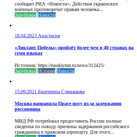
сообщает РИА «Новости». Действия украинских
военных противоречат правам человека...
Зарубежье
Новости
18.04.2023
Анастасия
«Диктант Победы» пройдёт более чем в 40 странах на
семи языках
Источник: https://russkiymir.ru/news/312425/
Зарубежье
История
Новости
15.09.2021
Екатерина Сдвижкова
Москва направила Праге ноту из-за задержания
россиянина
МИД РФ потребовал предоставить России полные
сведения по поводу причины задержания российского
гражданина в пражском аэропорту. Для этого...