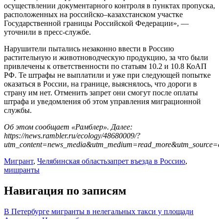
осуществлении документарного контроля в пунктах пропуска,
расположенных на российско–казахстанском участке
Государственной границы Российской Федерации», —
уточнили в пресс-службе.
Нарушители пытались незаконно ввести в Россию
растительную и животноводческую продукцию, за что были
привлечены к ответственности по статьям 10.2 и 10.8 КоАП
РФ. Те штрафы не выплатили и уже при следующей попытке
оказаться в России, на границе, выяснялось, что дороги в
страну им нет. Отменить запрет они смогут после оплаты
штрафа и уведомления об этом управления миграционной
службы.
Об этом сообщает «Рамблер». Далее:
https://news.rambler.ru/ecology/48680009/?
utm_content=news_media&utm_medium=read_more&utm_source=c
Мигрант
,
Челябинская область
запрет въезда в Россию
,
мишранты
Навигация по записям
В Петербурге мигранты в нелегальных такси у площади