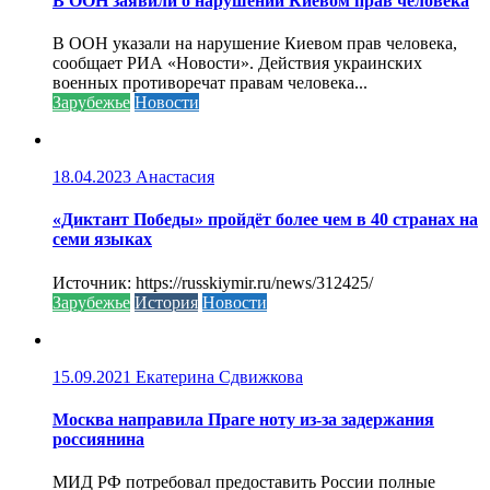
В ООН заявили о нарушении Киевом прав человека
В ООН указали на нарушение Киевом прав человека,
сообщает РИА «Новости». Действия украинских
военных противоречат правам человека...
Зарубежье
Новости
18.04.2023
Анастасия
«Диктант Победы» пройдёт более чем в 40 странах на
семи языках
Источник: https://russkiymir.ru/news/312425/
Зарубежье
История
Новости
15.09.2021
Екатерина Сдвижкова
Москва направила Праге ноту из-за задержания
россиянина
МИД РФ потребовал предоставить России полные