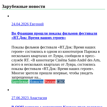
Зарубежные новости
24.04.2026
Евгений
Во Франции прошли показы фильмов фестиваля
«RT.Док: Время наших героев»
Показы фильмов фестиваля «RT.Док: Время наших
героев» состоялись в одном из кинотеатров Парижа в
нескольких кварталах от Лувра, сообщили в пресс-
службе RT. «В кинотеатре Cinéma Saint-André des Arts,
всего в нескольких кварталах от Лувра, состоялись
показы фестиваля «RT.Док: Время наших героев».
Многие зрители пришли впервые, чтобы увидеть
запрещенные на...
Зарубежье
Новости
Россия
СВО
27.06.2023
Анастасия