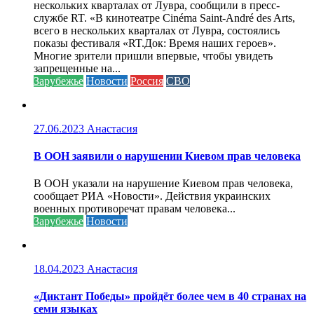
нескольких кварталах от Лувра, сообщили в пресс-
службе RT. «В кинотеатре Cinéma Saint-André des Arts,
всего в нескольких кварталах от Лувра, состоялись
показы фестиваля «RT.Док: Время наших героев».
Многие зрители пришли впервые, чтобы увидеть
запрещенные на...
Зарубежье
Новости
Россия
СВО
27.06.2023
Анастасия
В ООН заявили о нарушении Киевом прав человека
В ООН указали на нарушение Киевом прав человека,
сообщает РИА «Новости». Действия украинских
военных противоречат правам человека...
Зарубежье
Новости
18.04.2023
Анастасия
«Диктант Победы» пройдёт более чем в 40 странах на
семи языках