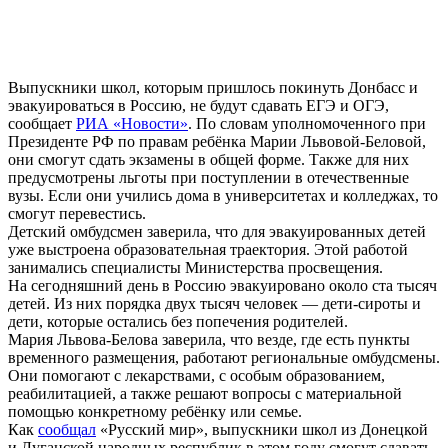
Выпускники школ, которым пришлось покинуть Донбасс и
эвакуироваться в Россию, не будут сдавать ЕГЭ и ОГЭ,
сообщает
РИА «Новости»
. По словам уполномоченного при
Президенте РФ по правам ребёнка Марии Львовой-Беловой,
они смогут сдать экзамены в общей форме. Также для них
предусмотрены льготы при поступлении в отечественные
вузы. Если они учились дома в университетах и колледжах, то
смогут перевестись.
Детский омбудсмен заверила, что для эвакуированных детей
уже выстроена образовательная траектория. Этой работой
занимались специалисты Министерства просвещения.
На сегодняшний день в Россию эвакуировано около ста тысяч
детей. Из них порядка двух тысяч человек — дети-сироты и
дети, которые остались без попечения родителей.
Мария Львова-Белова заверила, что везде, где есть пункты
временного размещения, работают региональные омбудсмены.
Они помогают с лекарствами, с особым образованием,
реабилитацией, а также решают вопросы с материальной
помощью конкретному ребёнку или семье.
Как
сообщал
«Русский мир», выпускники школ из Донецкой
и Луганской народных республик в этом году смогут сдавать