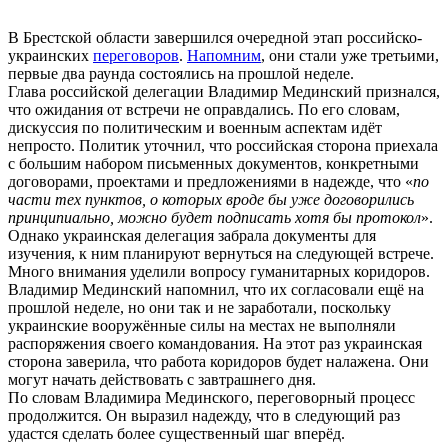
В Брестской области завершился очередной этап российско-
украинских
переговоров
.
Напомним
, они стали уже третьими,
первые два раунда состоялись на прошлой неделе.
Глава российской делегации Владимир Мединский признался,
что ожидания от встречи не оправдались. По его словам,
дискуссия по политическим и военным аспектам идёт
непросто. Политик уточнил, что российская сторона приехала
с большим набором письменных документов, конкретными
договорами, проектами и предложениями в надежде, что «
по
части тех пунктов, о которых вроде бы уже договорились
принципиально, можно будет подписать хотя бы протокол
».
Однако украинская делегация забрала документы для
изучения, к ним планируют вернуться на следующей встрече.
Много внимания уделили вопросу гуманитарных коридоров.
Владимир Мединский напомнил, что их согласовали ещё на
прошлой неделе, но они так и не заработали, поскольку
украинские вооружённые силы на местах не выполняли
распоряжения своего командования. На этот раз украинская
сторона заверила, что работа коридоров будет налажена. Они
могут начать действовать с завтрашнего дня.
По словам Владимира Мединского, переговорный процесс
продолжится. Он выразил надежду, что в следующий раз
удастся сделать более существенный шаг вперёд.