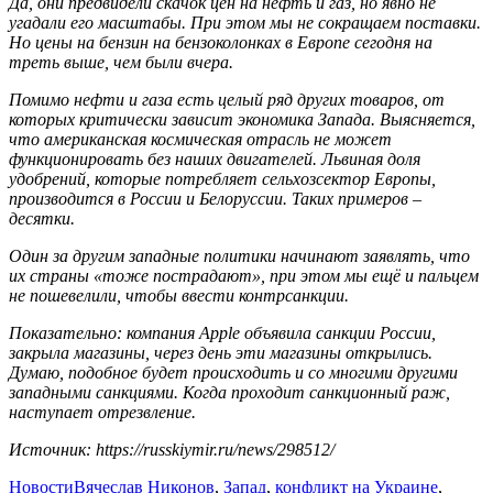
Да, они предвидели скачок цен на нефть и газ, но явно не
угадали его масштабы. При этом мы не сокращаем поставки.
Но цены на бензин на бензоколонках в Европе сегодня на
треть выше, чем были вчера.
Помимо нефти и газа есть целый ряд других товаров, от
которых критически зависит экономика Запада. Выясняется,
что американская космическая отрасль не может
функционировать без наших двигателей. Львиная доля
удобрений, которые потребляет сельхозсектор Европы,
производится в России и Белоруссии. Таких примеров –
десятки.
Один за другим западные политики начинают заявлять, что
их страны «тоже пострадают», при этом мы ещё и пальцем
не пошевелили, чтобы ввести контрсанкции.
Показательно: компания Apple объявила санкции России,
закрыла магазины, через день эти магазины открылись.
Думаю, подобное будет происходить и со многими другими
западными санкциями. Когда проходит санкционный раж,
наступает отрезвление.
Источник: https://russkiymir.ru/news/298512/
Новости
Вячеслав Никонов
,
Запад
,
конфликт на Украине
,