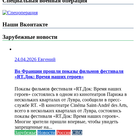
Специальная военная операция
Наши Вконтакте
Зарубежные новости
24.04.2026
Евгений
Во Франции прошли показы фильмов фестиваля
«RT.Док: Время наших героев»
Показы фильмов фестиваля «RT.Док: Время наших
героев» состоялись в одном из кинотеатров Парижа в
нескольких кварталах от Лувра, сообщили в пресс-
службе RT. «В кинотеатре Cinéma Saint-André des Arts,
всего в нескольких кварталах от Лувра, состоялись
показы фестиваля «RT.Док: Время наших героев».
Многие зрители пришли впервые, чтобы увидеть
запрещенные на...
Зарубежье
Новости
Россия
СВО