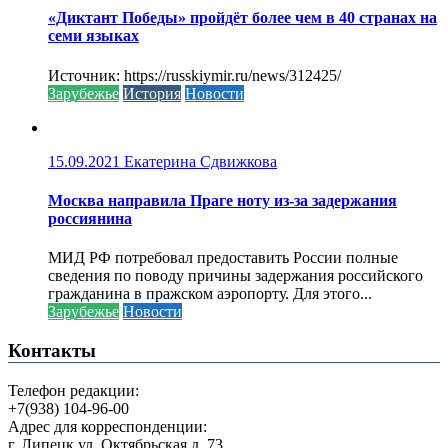
«Диктант Победы» пройдёт более чем в 40 странах на
семи языках
Источник: https://russkiymir.ru/news/312425/
Зарубежье
История
Новости
15.09.2021
Екатерина Сдвижкова
Москва направила Праге ноту из-за задержания
россиянина
МИД РФ потребовал предоставить России полные
сведения по поводу причины задержания российского
гражданина в пражском аэропорту. Для этого...
Зарубежье
Новости
Контакты
Телефон редакции:
+7(938) 104-96-00
Адрес для корреспонденции:
г. Липецк ул. Октябрьская д. 73