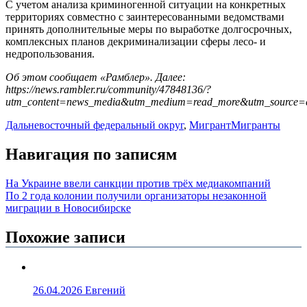
С учетом анализа криминогенной ситуации на конкретных
территориях совместно с заинтересованными ведомствами
принять дополнительные меры по выработке долгосрочных,
комплексных планов декриминализации сферы лесо- и
недропользования.
Об этом сообщает «Рамблер». Далее:
https://news.rambler.ru/community/47848136/?
utm_content=news_media&utm_medium=read_more&utm_source=c
Дальневосточный федеральный округ
,
Мигрант
Мигранты
Навигация по записям
На Украине ввели санкции против трёх медиакомпаний
По 2 года колонии получили организаторы незаконной
миграции в Новосибирске
Похожие записи
26.04.2026
Евгений