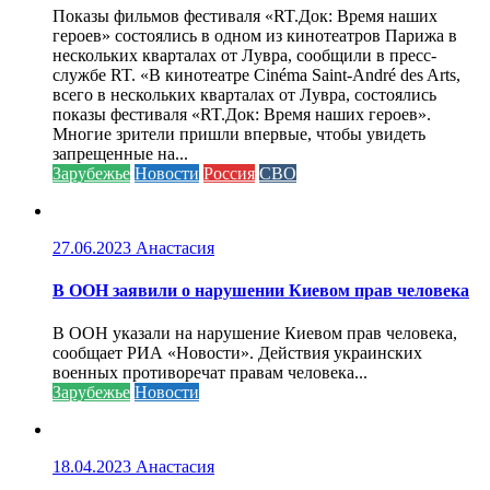
Показы фильмов фестиваля «RT.Док: Время наших
героев» состоялись в одном из кинотеатров Парижа в
нескольких кварталах от Лувра, сообщили в пресс-
службе RT. «В кинотеатре Cinéma Saint-André des Arts,
всего в нескольких кварталах от Лувра, состоялись
показы фестиваля «RT.Док: Время наших героев».
Многие зрители пришли впервые, чтобы увидеть
запрещенные на...
Зарубежье
Новости
Россия
СВО
27.06.2023
Анастасия
В ООН заявили о нарушении Киевом прав человека
В ООН указали на нарушение Киевом прав человека,
сообщает РИА «Новости». Действия украинских
военных противоречат правам человека...
Зарубежье
Новости
18.04.2023
Анастасия