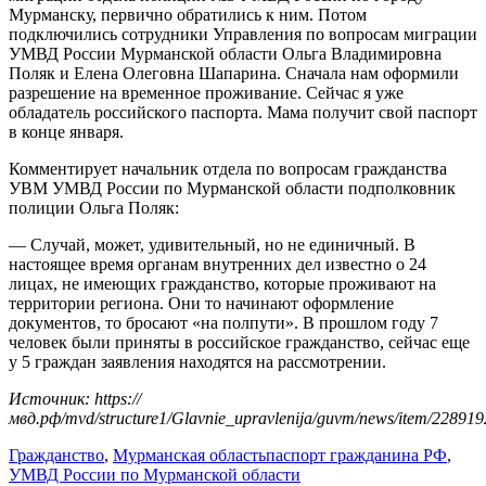
Мурманску, первично обратились к ним. Потом
подключились сотрудники Управления по вопросам миграции
УМВД России Мурманской области Ольга Владимировна
Поляк и Елена Олеговна Шапарина. Сначала нам оформили
разрешение на временное проживание. Сейчас я уже
обладатель российского паспорта. Мама получит свой паспорт
в конце января.
Комментирует начальник отдела по вопросам гражданства
УВМ УМВД России по Мурманской области подполковник
полиции Ольга Поляк:
— Случай, может, удивительный, но не единичный. В
настоящее время органам внутренних дел известно о 24
лицах, не имеющих гражданство, которые проживают на
территории региона. Они то начинают оформление
документов, то бросают «на полпути». В прошлом году 7
человек были приняты в российское гражданство, сейчас еще
у 5 граждан заявления находятся на рассмотрении.
Источник: https://
мвд.рф/mvd/structure1/Glavnie_upravlenija/guvm/news/item/228919
Гражданство
,
Мурманская область
паспорт гражданина РФ
,
УМВД России по Мурманской области