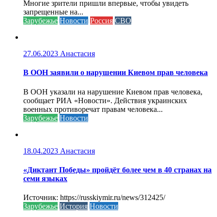
Многие зрители пришли впервые, чтобы увидеть
запрещенные на...
Зарубежье
Новости
Россия
СВО
27.06.2023
Анастасия
В ООН заявили о нарушении Киевом прав человека
В ООН указали на нарушение Киевом прав человека,
сообщает РИА «Новости». Действия украинских
военных противоречат правам человека...
Зарубежье
Новости
18.04.2023
Анастасия
«Диктант Победы» пройдёт более чем в 40 странах на
семи языках
Источник: https://russkiymir.ru/news/312425/
Зарубежье
История
Новости