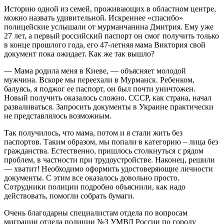
Историю одной из семей, проживающих в областном центре,
можно назвать удивительной. Искреннее «спасибо»
полицейские услышали от мурманчанина Дмитрия. Ему уже
27 лет, а первый российский паспорт он смог получить только
в конце прошлого года, его 47-летняя мама Виктория свой
документ пока ожидает. Как же так вышло?
— Мама родила меня в Киеве, — объясняет молодой
мужчина. Вскоре мы переехали в Мурманск. Ребенком,
балуясь, я поджог ее паспорт, он был почти уничтожен.
Новый получить оказалось сложно. СССР, как страна, начал
разваливаться. Запросить документы в Украине практически
не представлялось возможным.
Так получилось, что мама, потом и я стали жить без
паспортов. Таким образом, мы попали в категорию – лица без
гражданства. Естественно, пришлось столкнуться с рядом
проблем, в частности при трудоустройстве. Наконец, решили
— хватит! Необходимо оформить удостоверяющие личности
документы. С этим все оказалось довольно просто.
Сотрудники полиции подробно объяснили, как надо
действовать, помогли собрать бумаги.
Очень благодарны специалистам отдела по вопросам
миграции отдела полиции №3 УМВД России по городу