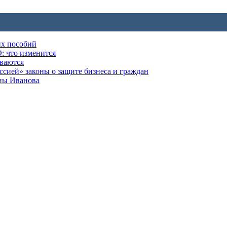
их пособий
: что изменится
ываются
ией» законы о защите бизнеса и граждан
оны Иванова