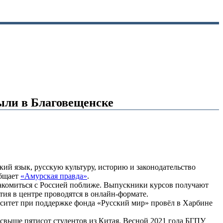
ыли в Благовещенске
кий язык, русскую культуру, историю и законодательство
общает
«Амурская правда»
.
накомиться с Россией поближе. Выпускники курсов получают
тия в центре проводятся в онлайн-формате.
рситет при поддержке фонда «Русский мир» провёл в Харбине
 свыше пятисот студентов из Китая. Весной 2021 года БГПУ