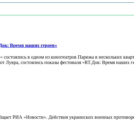
ок: Время наших героев»
 состоялись в одном из кинотеатров Парижа в нескольких кварт
лах от Лувра, состоялись показы фестиваля «RT.Док: Время наших
бщает РИА «Новости». Действия украинских военных противореч