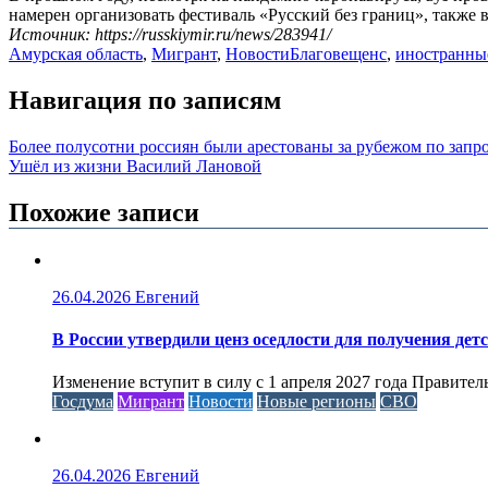
намерен организовать фестиваль «Русский без границ», также 
Источник: https://russkiymir.ru/news/283941/
Амурская область
,
Мигрант
,
Новости
Благовещенс
,
иностранны
Навигация по записям
Более полусотни россиян были арестованы за рубежом по зап
Ушёл из жизни Василий Лановой
Похожие записи
26.04.2026
Евгений
В России утвердили ценз оседлости для получения дет
Изменение вступит в силу с 1 апреля 2027 года Правител
Госдума
Мигрант
Новости
Новые регионы
СВО
26.04.2026
Евгений