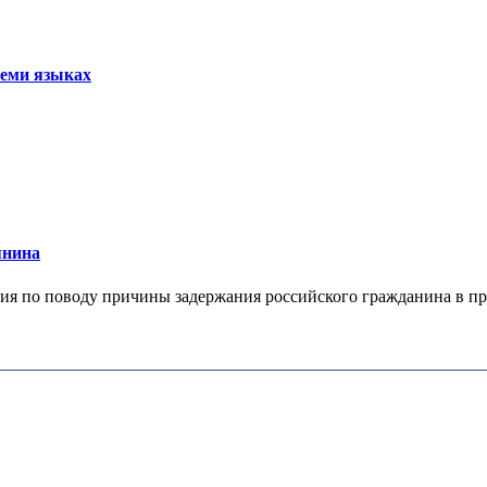
семи языках
янина
я по поводу причины задержания российского гражданина в праж