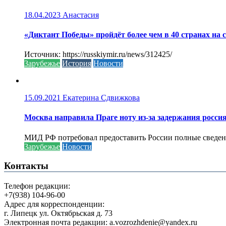
18.04.2023
Анастасия
«Диктант Победы» пройдёт более чем в 40 странах на 
Источник: https://russkiymir.ru/news/312425/
Зарубежье
История
Новости
15.09.2021
Екатерина Сдвижкова
Москва направила Праге ноту из-за задержания росси
МИД РФ потребовал предоставить России полные сведени
Зарубежье
Новости
Контакты
Телефон редакции:
+7(938) 104-96-00
Адрес для корреспонденции:
г. Липецк ул. Октябрьская д. 73
Электронная почта редакции: a.vozrozhdenie@yandex.ru