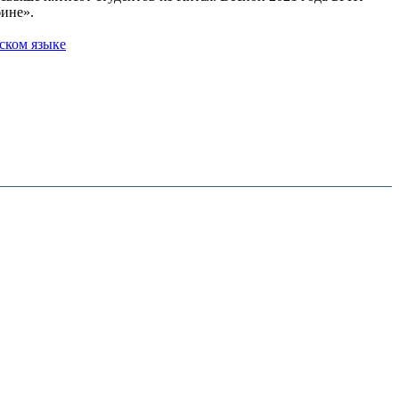
бине».
ском языке