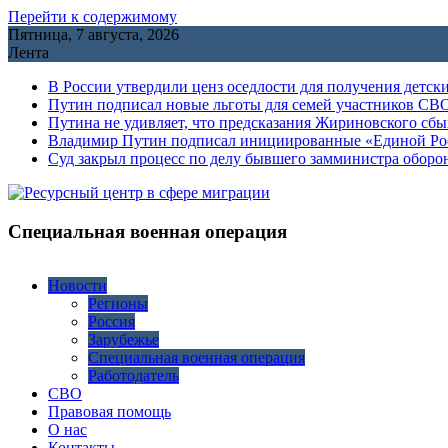
Перейти к содержимому
Пятница, 7 августа, 2026
Лента
В России утвердили ценз оседлости для получения детск
Путин подписал новые льготы для семей участников СВО
Путина не удивляет, что предсказания Жириновского сб
Владимир Путин подписал инициированные «Единой Росс
Cуд закрыл процесс по делу бывшего замминистра обор
Специальная военная операция
Новости
Регионы
Россия
Зарубежье
Специальная военная операция
Работодатель
СВО
Правовая помощь
О нас
Контакты