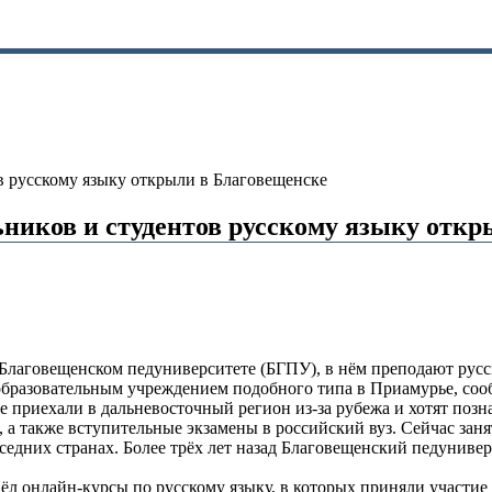
 русскому языку открыли в Благовещенске
ников и студентов русскому языку откр
 Благовещенском педуниверситете (БГПУ), в нём преподают русс
образовательным учреждением подобного типа в Приамурье, со
е приехали в дальневосточный регион из-за рубежа и хотят поз
 а также вступительные экзамены в российский вуз. Сейчас заня
седних странах. Более трёх лет назад Благовещенский педуниве
ёл онлайн-курсы по русскому языку, в которых приняли участие