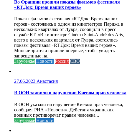
Во Франции прошли показы фильмов фестиваля
«RT.Док: Время наших героев»
Показы фильмов фестиваля «RT.Док: Время наших
героев» состоялись в одном из кинотеатров Парижа в
нескольких кварталах от Лувра, сообщили в пресс-
службе RT. «В кинотеатре Cinéma Saint-André des Arts,
всего в нескольких кварталах от Лувра, состоялись
показы фестиваля «RT.Док: Время наших героев».
Многие зрители пришли впервые, чтобы увидеть
запрещенные на...
Зарубежье
Новости
Россия
СВО
27.06.2023
Анастасия
В ООН заявили о нарушении Киевом прав человека
В ООН указали на нарушение Киевом прав человека,
сообщает РИА «Новости». Действия украинских
военных противоречат правам человека...
Зарубежье
Новости