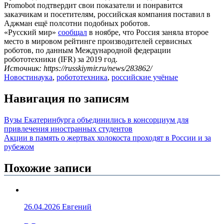
Promobot подтвердит свои показатели и понравится
заказчикам и посетителям, российская компания поставил в
Аджман ещё полсотни подобных роботов.
«Русский мир»
сообщал
в ноябре, что Россия заняла второе
место в мировом рейтинге производителей сервисных
роботов, по данным Международной федерации
робототехники (IFR) за 2019 год.
Источник: https://russkiymir.ru/news/283862/
Новости
наука
,
робототехника
,
российские учёные
Навигация по записям
Вузы Екатеринбурга объединились в консорциум для
привлечения иностранных студентов
Акции в память о жертвах холокоста проходят в России и за
рубежом
Похожие записи
26.04.2026
Евгений