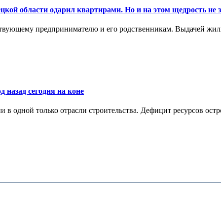
цкой области одарил квартирами. Но и на этом щедрость не 
ствующему предпринимателю и его родственникам. Выдачей жил
д назад сегодня на коне
в одной только отрасли строительства. Дефицит ресурсов остр