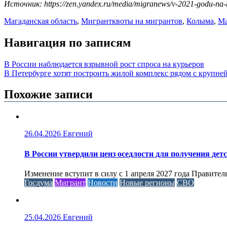
Источник: https://zen.yandex.ru/media/migranews/v-2021-godu-na-
Магаданская область
,
Мигрант
квоты на мигрантов
,
Колыма
,
Ма
Навигация по записям
В России наблюдается взрывной рост спроса на курьеров
В Петербурге хотят построить жилой комплекс рядом с крупн
Похожие записи
26.04.2026
Евгений
В России утвердили ценз оседлости для получения дет
Изменение вступит в силу с 1 апреля 2027 года Правител
Госдума
Мигрант
Новости
Новые регионы
СВО
25.04.2026
Евгений