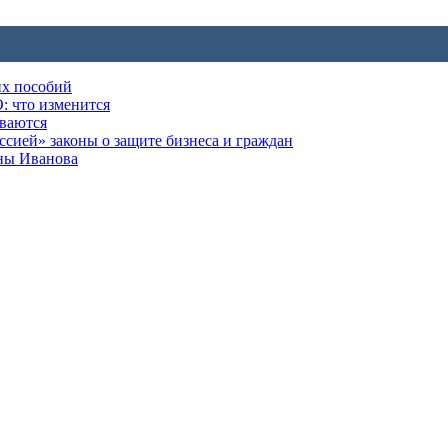
их пособий
: что изменится
ываются
ией» законы о защите бизнеса и граждан
оны Иванова