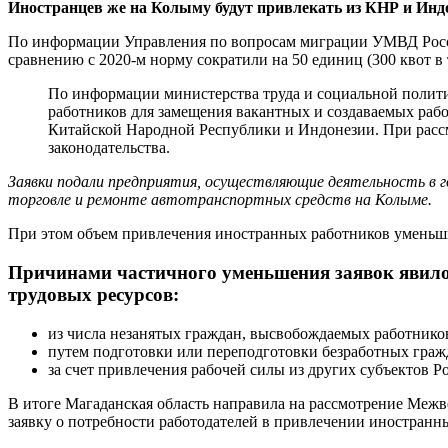
Иностранцев же на Колыму будут привлекать из КНР и Инд
По информации Управления по вопросам миграции УМВД России
сравнению с 2020-м норму сократили на 50 единиц (300 квот в 
По информации министерства труда и социальной политик
работников для замещения вакантных и создаваемых рабо
Китайской Народной Республики и Индонезии. При рассм
законодательства.
Заявки подали предприятия, осуществляющие деятельность в
торговле и ремонте автотранспортных средств на Колыме.
При этом объем привлечения иностранных работников уменьшили
Причинами частичного уменьшения заявок явилос
трудовых ресурсов:
из числа незанятых граждан, высвобождаемых работнико
путем подготовки или переподготовки безработных граж
за счет привлечения рабочей силы из других субъектов 
В итоге Магаданская область направила на рассмотрение Ме
заявку о потребности работодателей в привлечении иностранны