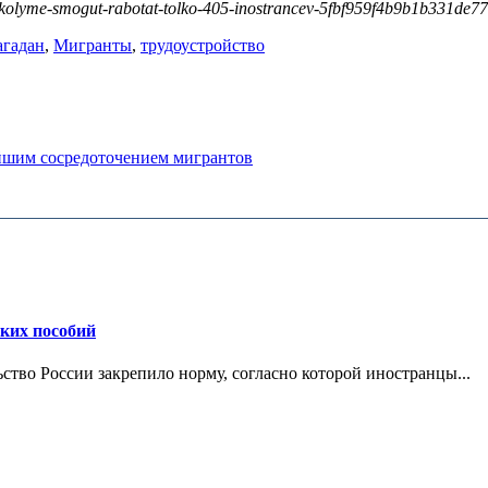
kolyme-smogut-rabotat-tolko-405-inostrancev-5fbf959f4b9b1b331de7
гадан
,
Мигранты
,
трудоустройство
ейшим сосредоточением мигрантов
ских пособий
ьство России закрепило норму, согласно которой иностранцы...