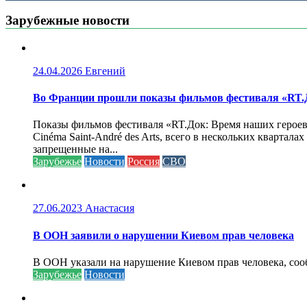
Зарубежные новости
24.04.2026
Евгений
Во Франции прошли показы фильмов фестиваля «RT.Д
Показы фильмов фестиваля «RT.Док: Время наших героев»
Cinéma Saint-André des Arts, всего в нескольких кварта
запрещенные на...
Зарубежье
Новости
Россия
СВО
27.06.2023
Анастасия
В ООН заявили о нарушении Киевом прав человека
В ООН указали на нарушение Киевом прав человека, соо
Зарубежье
Новости