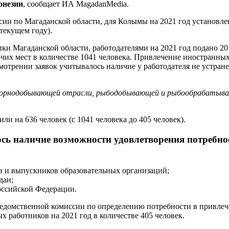
онезии
, сообщает ИА MagadanMedia.
 по Магаданской области, для Колымы на 2021 год установлена
текущем году).
и Магаданской области, работодателями на 2021 год подано 20
чих мест в количестве 1041 человека. Привлечение иностранных
отрении заявок учитывалось наличие у работодателя не устра
 горнодобывающей отрасли, рыбодобывающей и рыбообрабатываю
 на 636 человек (с 1041 человека до 405 человек).
ь наличие возможности удовлетворения потребност
в и выпускников образовательных организаций;
дан;
Российской Федерации.
жведомственной комиссии по определению потребности в привл
х работников на 2021 год в количестве 405 человек.