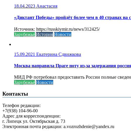
18.04.2023
Анастасия
«Диктант Победы» пройдёт более чем в 40 странах на 
Источник: https://russkiymir.ru/news/312425/
Зарубежье
История
Новости
15.09.2021
Екатерина Сдвижкова
Москва направила Праге ноту из-за задержания росси
МИД РФ потребовал предоставить России полные сведени
Зарубежье
Новости
Контакты
Телефон редакции:
+7(938) 104-96-00
Адрес для корреспонденции:
г. Липецк ул. Октябрьская д. 73
Электронная почта редакции: a.vozrozhdenie@yandex.ru