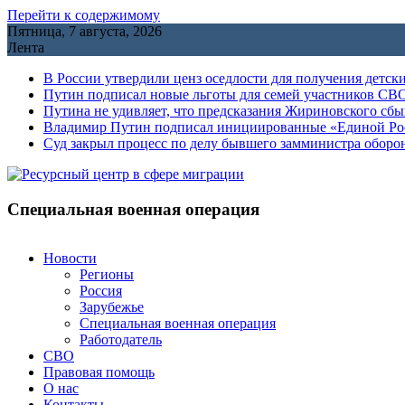
Перейти к содержимому
Пятница, 7 августа, 2026
Лента
В России утвердили ценз оседлости для получения детск
Путин подписал новые льготы для семей участников СВО
Путина не удивляет, что предсказания Жириновского сб
Владимир Путин подписал инициированные «Единой Росс
Cуд закрыл процесс по делу бывшего замминистра обор
Специальная военная операция
Новости
Регионы
Россия
Зарубежье
Специальная военная операция
Работодатель
СВО
Правовая помощь
О нас
Контакты