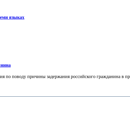
семи языках
янина
я по поводу причины задержания российского гражданина в праж