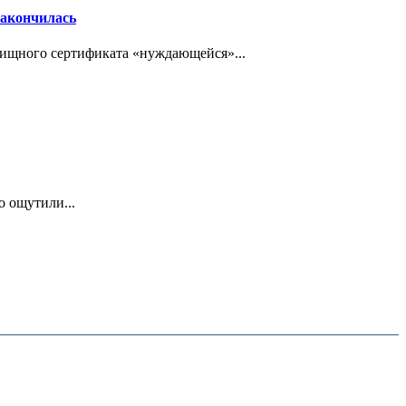
закончилась
ищного сертификата «нуждающейся»...
о ощутили...