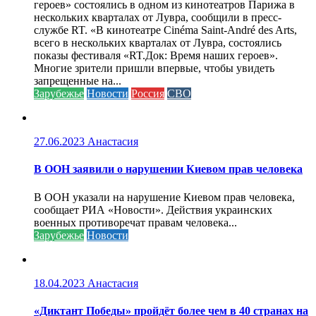
героев» состоялись в одном из кинотеатров Парижа в
нескольких кварталах от Лувра, сообщили в пресс-
службе RT. «В кинотеатре Cinéma Saint-André des Arts,
всего в нескольких кварталах от Лувра, состоялись
показы фестиваля «RT.Док: Время наших героев».
Многие зрители пришли впервые, чтобы увидеть
запрещенные на...
Зарубежье
Новости
Россия
СВО
27.06.2023
Анастасия
В ООН заявили о нарушении Киевом прав человека
В ООН указали на нарушение Киевом прав человека,
сообщает РИА «Новости». Действия украинских
военных противоречат правам человека...
Зарубежье
Новости
18.04.2023
Анастасия
«Диктант Победы» пройдёт более чем в 40 странах на