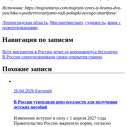
Источник: https://migranturus.com/migrant-vynes-iz-hrama-dva-
yaschika-s-pozhertvovaniyami-radi-pokupki-novogo-smartfona/
Ленинградская область
,
Мигрант
мигрант
,
судимость
,
ящик с
пожертвованиями
Навигация по записям
Всех мигрантов в России лечат от коронавируса бесплатно
В России спрогнозировали сроки открытия границ
Похожие записи
26.04.2026
Евгений
В России утвердили ценз оседлости для получения
детских пособий
Изменение вступит в силу с 1 апреля 2027 года
Правительство России закрепило норму, согласно