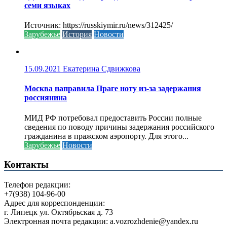
семи языках
Источник: https://russkiymir.ru/news/312425/
Зарубежье
История
Новости
15.09.2021
Екатерина Сдвижкова
Москва направила Праге ноту из-за задержания
россиянина
МИД РФ потребовал предоставить России полные
сведения по поводу причины задержания российского
гражданина в пражском аэропорту. Для этого...
Зарубежье
Новости
Контакты
Телефон редакции:
+7(938) 104-96-00
Адрес для корреспонденции:
г. Липецк ул. Октябрьская д. 73
Электронная почта редакции: a.vozrozhdenie@yandex.ru