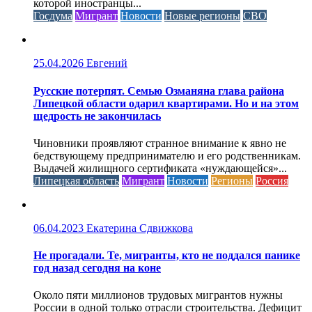
которой иностранцы...
Госдума
Мигрант
Новости
Новые регионы
СВО
25.04.2026
Евгений
Русские потерпят. Семью Озманяна глава района
Липецкой области одарил квартирами. Но и на этом
щедрость не закончилась
Чиновники проявляют странное внимание к явно не
бедствующему предпринимателю и его родственникам.
Выдачей жилищного сертификата «нуждающейся»...
Липецкая область
Мигрант
Новости
Регионы
Россия
06.04.2023
Екатерина Сдвижкова
Не прогадали. Те, мигранты, кто не поддался панике
год назад сегодня на коне
Около пяти миллионов трудовых мигрантов нужны
России в одной только отрасли строительства. Дефицит