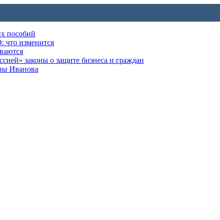
их пособий
: что изменится
ываются
ией» законы о защите бизнеса и граждан
оны Иванова