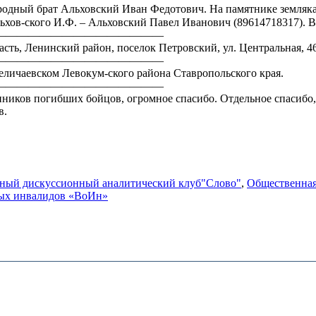
одный брат Альховский Иван Федотович. На памятнике земляк
ьхов-ского И.Ф. – Альховский Павел Иванович (89614718317). В
———————————————
асть, Ленинский район, поселок
Петровский, ул. Центральная,
4
———————————————
еличаевском Левокум-ского района Ставропольского края.
———————————————
нников погибших бойцов, огромное спасибо. Отдельное спасибо,
в.
ный дискуссионный аналитический клуб"Слово"
,
Общественная
ных инвалидов «ВоИн»