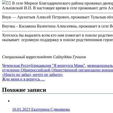
В селе Мирное Благодарненского района проживал двоюр
Альховский И.П. В настоящее время в селе проживают дети Ал
———————————————————————————
Внук — Арсентьев Алексей Петрович, проживает Тульская обл
———————————————————————————
Внучка – Касьмина Валентина Алексеевна, проживает в селе В
———————————————————————————
Хотелось бы выразить всем кто нам помогает в поиске родстве
оказывает огромную поддержку в поиске родственников герое
Специальный корреспондент Сайпуддин Гучигов
Чеченская Республика
акция "Я вернулся Мама"
,
межнациональ
отделение Общероссийской Общественной организации воен
Навигация
«Никто не забыт, ничто не забыто»
Жди меня и я вернусь …
по
записям
Похожие записи
16.01.2023
Екатерина Сдвижкова