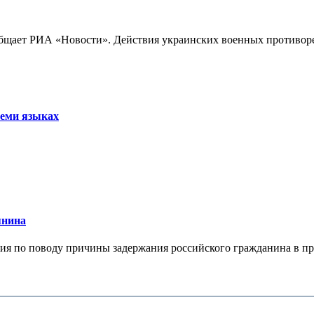
бщает РИА «Новости». Действия украинских военных противореч
семи языках
янина
я по поводу причины задержания российского гражданина в праж