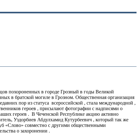
йцов похороненных в городе Грозный в годы Великой
нных в братской могиле в Грозном. Общественная организация
едавних пор из статуса всероссийской , стала международной ,
ственников героев , присылают фотографии с надписями о
 наших героев . В Чеченской Республике акцию активно
тель, Уздорбиев Абдулхамид Кутурбеевич , который так же
луб «Слово» совместно с другими общественными
льства о захоронении .