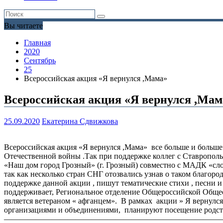
Вы читаете
Главная
2020
Сентябрь
25
Всероссийская акция «Я вернулся ,Мама»
Всероссийская акция «Я вернулся ,Мам
25.09.2020
Екатерина Сдвижкова
Всероссийская акция «Я вернулся ,Мама» все больше и больш
Отечественной войны .Так при поддержке коллег с Ставрополь
«Наш дом город Грозный» (г. Грозный) совместно с МАДК «слово
так как несколько стран СНГ отозвались узнав о таком благор
поддержке данной акции , пишут тематические стихи , песни и
поддерживает, Региональное отделение Общероссийской Общес
является ветераном « афганцем». В рамках акции » Я вернул
организациями и объединениями, планируют посещение родстве
———————————————————————————