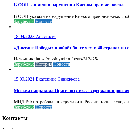
В ООН заявили о нарушении Киевом прав человека
В ООН указали на нарушение Киевом прав человека, соо
Зарубежье
Новости
18.04.2023
Анастасия
«Диктант Победы» пройдёт более чем в 40 странах на 
Источник: https://russkiymir.ru/news/312425/
Зарубежье
История
Новости
15.09.2021
Екатерина Сдвижкова
Москва направила Праге ноту из-за задержания росси
МИД РФ потребовал предоставить России полные сведени
Зарубежье
Новости
Контакты