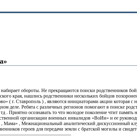
а»
е набирает обороты. Не прекращаются поиски родственников бо
ского края, нашлись родственники нескольких бойцов похороне
» ( г. Ставрополь ) , являются инициаторами акции которая с н
одном деле. Ребята с различных регионов помогают в поиске род
 тд . Приятно осознавать то что молодое поколение чтит память
твенной организации военных инвалидов «ВоИн» и ее руководи
ся , Мама» , Межнациональный аналитический дискуссионный к
нников героев для передачи земли с братской могилы и свидете
———————————————